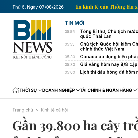
Trang thông tin kinh tế của 
Thứ 6, Ngày 07/08/2026
TIN MỚI
Tổng Bí thư, Chủ tịch nướ
05:56
quốc Thái Lan
Chủ tịch Quốc hội kiêm Ch
05:55
chính thức Việt Nam
Canada áp dụng biện pháp 
05:30
Giá vàng hôm nay 8/8 cập 
05:30
Lịch thi đấu bóng đá hôm
05:00
THỜI SỰ
DOANH NGHIỆP
TÀI CHÍNH & NGÂN HÀNG
Trang chủ
Kinh tế xã hội
Gần 39.800 ha cây tr