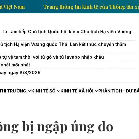
Thông tấn xã Việt Nam
Trang thông tin kinh tế của 
c Tô Lâm tiếp Chủ tịch Quốc hội kiêm Chủ tịch Hạ viện Vương
ủ tịch Hạ viện Vương quốc Thái Lan kết thúc chuyến thăm
tự vệ tạm thời với tủ gỗ và tủ lavabo nhập khẩu
nhật mới nhất
 nay ngày 8/8/2026
THỊ TRƯỜNG
KINH TẾ SỐ
KINH TẾ XÃ HỘI
PHÂN TÍCH - DỰ B
ồng bị ngập úng do