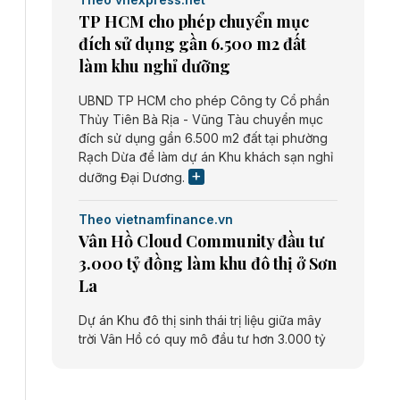
TP HCM cho phép chuyển mục
đích sử dụng gần 6.500 m2 đất
làm khu nghỉ dưỡng
UBND TP HCM cho phép Công ty Cổ phần
Thủy Tiên Bà Rịa - Vũng Tàu chuyển mục
đích sử dụng gần 6.500 m2 đất tại phường
Rạch Dừa để làm dự án Khu khách sạn nghỉ
dưỡng Đại Dương.
Theo vietnamfinance.vn
Vân Hồ Cloud Community đầu tư
3.000 tỷ đồng làm khu đô thị ở Sơn
La
Dự án Khu đô thị sinh thái trị liệu giữa mây
trời Vân Hồ có quy mô đầu tư hơn 3.000 tỷ
đồng do Công ty cổ phần Vân Hồ Cloud
Community thực hiện.