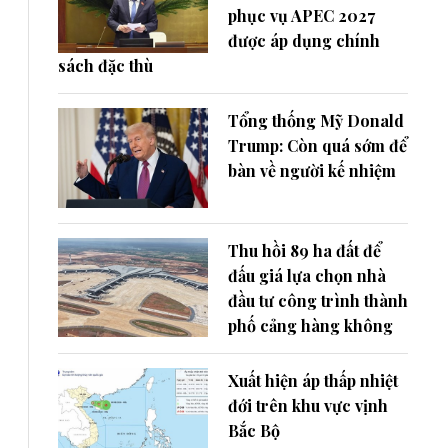
phục vụ APEC 2027
được áp dụng chính
sách đặc thù
Tổng thống Mỹ Donald
Trump: Còn quá sớm để
bàn về người kế nhiệm
Thu hồi 89 ha đất để
đấu giá lựa chọn nhà
đầu tư công trình thành
phố cảng hàng không
Xuất hiện áp thấp nhiệt
đới trên khu vực vịnh
Bắc Bộ