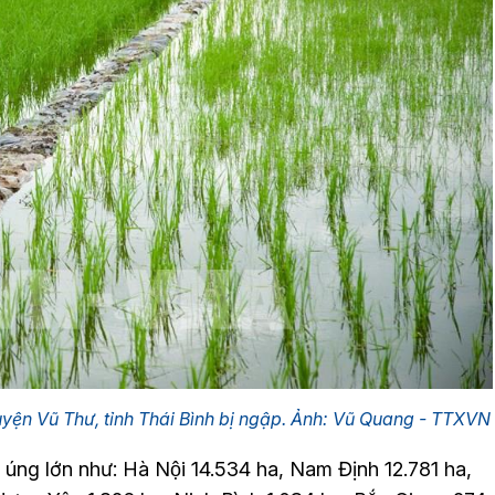
huyện Vũ Thư, tỉnh Thái Bình bị ngập. Ảnh: Vũ Quang - TTXVN
 úng lớn như: Hà Nội 14.534 ha, Nam Định 12.781 ha,