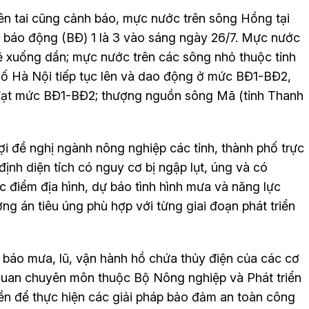
ên tai cũng cảnh báo, mực nước trên sông Hồng tại
i báo động (BĐ) 1 là 3 vào sáng ngày 26/7. Mực nước
sẽ xuống dần; mực nước trên các sông nhỏ thuộc tỉnh
hố Hà Nội tiếp tục lên và dao động ở mức BĐ1-BĐ2,
đạt mức BĐ1-BĐ2; thượng nguồn sông Mã (tỉnh Thanh
ợi đề nghị ngành nông nghiệp các tỉnh, thành phố trực
ịnh diện tích có nguy cơ bị ngập lụt, úng và có
 điểm địa hình, dự báo tình hình mưa và năng lực
ơng án tiêu úng phù hợp với từng giai đoạn phát triển
ự báo mưa, lũ, vận hành hồ chứa thủy điện của các cơ
quan chuyên môn thuộc Bộ Nông nghiệp và Phát triển
ền để thực hiện các giải pháp bảo đảm an toàn công