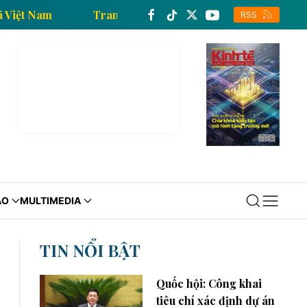
Thông tấn xã Việt Nam
Trang thông tin kinh tế của T
RSS
ÁO
MULTIMEDIA
TIN NỔI BẬT
Quốc hội: Công khai
tiêu chí xác định dự án