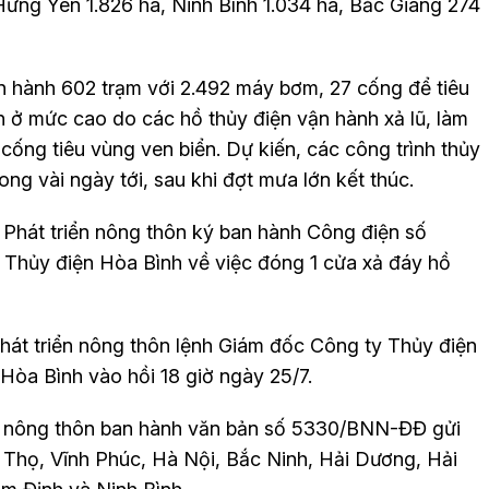
ưng Yên 1.826 ha, Ninh Bình 1.034 ha, Bắc Giang 274
 hành 602 trạm với 2.492 máy bơm, 27 cống để tiêu
ở mức cao do các hồ thủy điện vận hành xả lũ, làm
cống tiêu vùng ven biển. Dự kiến, các công trình thủy
ong vài ngày tới, sau khi đợt mưa lớn kết thúc.
Phát triển nông thôn ký ban hành Công điện số
hủy điện Hòa Bình về việc đóng 1 cửa xả đáy hồ
át triển nông thôn lệnh Giám đốc Công ty Thủy điện
Hòa Bình vào hồi 18 giờ ngày 25/7.
n nông thôn ban hành văn bản số 5330/BNN-ĐĐ gửi
 Thọ, Vĩnh Phúc, Hà Nội, Bắc Ninh, Hải Dương, Hải