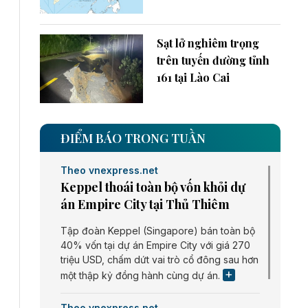
Sạt lở nghiêm trọng
trên tuyến đường tỉnh
161 tại Lào Cai
ĐIỂM BÁO TRONG TUẦN
Theo vnexpress.net
Keppel thoái toàn bộ vốn khỏi dự
án Empire City tại Thủ Thiêm
Tập đoàn Keppel (Singapore) bán toàn bộ
40% vốn tại dự án Empire City với giá 270
triệu USD, chấm dứt vai trò cổ đông sau hơn
một thập kỷ đồng hành cùng dự án.
Theo vnexpress.net