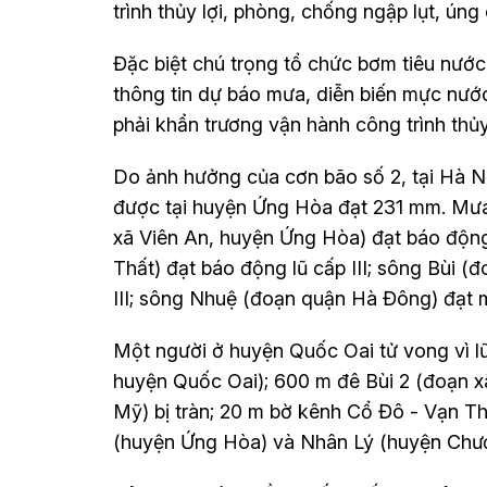
trình thủy lợi, phòng, chống ngập lụt, ún
Đặc biệt chú trọng tổ chức bơm tiêu nước
thông tin dự báo mưa, diễn biến mực nước
phải khẩn trương vận hành công trình thủy 
Do ảnh hưởng của cơn bão số 2, tại Hà Nộ
được tại huyện Ứng Hòa đạt 231 mm. Mưa
xã Viên An, huyện Ứng Hòa) đạt báo động
Thất) đạt báo động lũ cấp III; sông Bùi
III; sông Nhuệ (đoạn quận Hà Đông) đạt m
Một người ở huyện Quốc Oai tử vong vì lũ 
huyện Quốc Oai); 600 m đê Bùi 2 (đoạn
Mỹ) bị tràn; 20 m bờ kênh Cổ Đô - Vạn Th
(huyện Ứng Hòa) và Nhân Lý (huyện Chươn