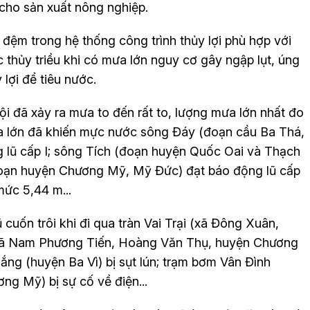
g cho sản xuất nông nghiệp.
 đệm trong hệ thống công trình thủy lợi phù hợp với
 thủy triều khi có mưa lớn nguy cơ gây ngập lụt, úng
lợi để tiêu nước.
i đã xảy ra mưa to đến rất to, lượng mưa lớn nhất đo
 lớn đã khiến mực nước sông Đáy (đoạn cầu Ba Thá,
 lũ cấp I; sông Tích (đoạn huyện Quốc Oai và Thạch
 (đoạn huyện Chương Mỹ, Mỹ Đức) đạt báo động lũ cấp
ức 5,44 m...
cuốn trôi khi đi qua tràn Vai Trại (xã Đông Xuân,
 xã Nam Phương Tiến, Hoàng Văn Thụ, huyện Chương
ắng (huyện Ba Vì) bị sụt lún; trạm bơm Vân Đình
g Mỹ) bị sự cố về điện...