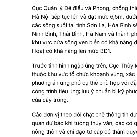
Cục Quản lý Đê điều và Phòng, chống thi
Hà Nội tiếp tục lên và đạt mức 6,5m, dướ
các sông suối tại tỉnh Sơn La, Hòa Bình 
Ninh Bình, Thái Bình, Hà Nam và thành p
khu vực cửa sông ven biển có khả năng 
Hóa) có khả năng lên mức BĐ1.
Trước tình hình ngập úng trên, Cục Thủy l
thuộc khu vực tổ chức khoanh vùng, xác đ
phương án ứng phó cụ thể phù hợp với đặc
công trình tiêu úng; lưu ý chuẩn bị kỹ phư
của cây trồng.
Các đơn vị theo dõi chặt chẽ thông tin d
quan dự báo khí tượng thủy văn, các cơ 
nông thôn và chỉ đạo từ cấp có thẩm quy