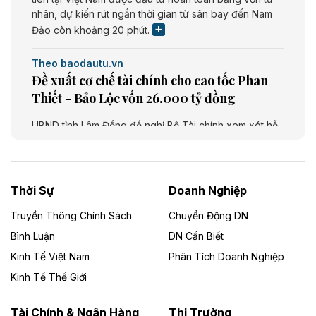
nhân, dự kiến rút ngắn thời gian từ sân bay đến Nam
Đảo còn khoảng 20 phút.
Theo baodautu.vn
Đề xuất cơ chế tài chính cho cao tốc Phan
Thiết - Bảo Lộc vốn 26.000 tỷ đồng
UBND tỉnh Lâm Đồng đề nghị Bộ Tài chính xem xét hỗ
trợ khoảng 10.000 tỷ đồng từ ngân sách Trung ương
giai đoạn 2026 - 2030 để đầu tư cao tốc Phan Thiết -
Bảo Lộc, thuộc tuyến Phan Thiết - Bảo Lộc - Gia Nghĩa
- Bu Prăng. Dự án dài khoảng 73,49 km, tổng mức đầu
Thời Sự
Doanh Nghiệp
tư dự kiến 26.000 tỷ đồng.
Truyền Thông Chính Sách
Chuyển Động DN
Theo baodautu.vn
Bình Luận
DN Cần Biết
Cà Mau chấp thuận chủ trương đầu tư Dự
Kinh Tế Việt Nam
Phân Tích Doanh Nghiệp
án khu chợ và nhà ở nông thôn vốn 563 tỷ
Kinh Tế Thế Giới
đồng
Tài Chính & Ngân Hàng
Thị Trường
UBND tỉnh Cà Mau chấp thuận chủ trương đầu tư Dự