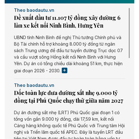
Theo baodautu.vn
Đề xuất đầu tư 11.107 tỷ đồng xây đường 6
làn xe kết nối Ninh Bình, Hưng Yên
UBND tỉnh Ninh Bình đề nghị Thủ tướng Chính phủ và
Bộ Tài chính hỗ trợ khoảng 8.000 tỷ đồng từ ngân
sách Trung ương để đầu tư tuyến đường Trục dọc 07
và cầu vượt sông Hồng kết nối Ninh Bình với Hưng
Yên. Dự án có tổng chiều dài khoảng 51 km, thực hiện
giai đoạn 2026 - 2030.
Theo baodautu.vn
Dốc toàn lực đưa đường sắt nhẹ 9.000 tỷ
đồng tại Phú Quốc chạy thử giữa năm 2027
Dự án đường sắt nhẹ (LRT) Phú Quốc giai đoạn 1 có
tổng vốn gần 9.000 tỷ đồng, dài 17,59 km, kết nối
Cảng hàng không quốc tế Phú Quốc với Trung tâm Hội
nghị và Triển lãm quốc tế APEC. Đây là tuyến LRT đầu
tiên tại Việt Nam được đầu tư hoàn toàn bằng vốn tư