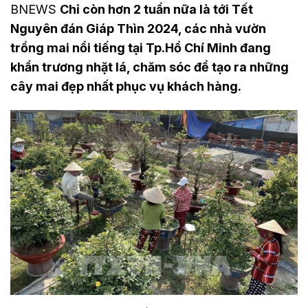
BNEWS
Chỉ còn hơn 2 tuần nữa là tới Tết
Nguyên đán Giáp Thìn 2024, các nhà vườn
trồng mai nổi tiếng tại Tp.Hồ Chí Minh đang
khẩn trương nhặt lá, chăm sóc để tạo ra những
cây mai đẹp nhất phục vụ khách hàng.