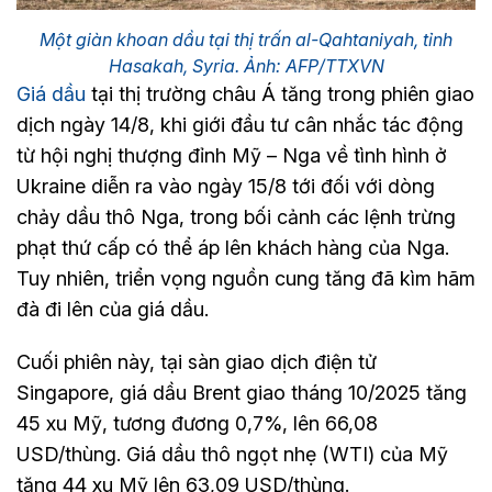
Một giàn khoan dầu tại thị trấn al-Qahtaniyah, tỉnh
Hasakah, Syria. Ảnh: AFP/TTXVN
Giá dầu
tại thị trường châu Á tăng trong phiên giao
dịch ngày 14/8, khi giới đầu tư cân nhắc tác động
từ hội nghị thượng đỉnh Mỹ – Nga về tình hình ở
Ukraine diễn ra vào ngày 15/8 tới đối với dòng
chảy dầu thô Nga, trong bối cảnh các lệnh trừng
phạt thứ cấp có thể áp lên khách hàng của Nga.
Tuy nhiên, triển vọng nguồn cung tăng đã kìm hãm
đà đi lên của giá dầu.
Cuối phiên này, tại sàn giao dịch điện tử
Singapore, giá dầu Brent giao tháng 10/2025 tăng
45 xu Mỹ, tương đương 0,7%, lên 66,08
USD/thùng. Giá dầu thô ngọt nhẹ (WTI) của Mỹ
tăng 44 xu Mỹ lên 63,09 USD/thùng.