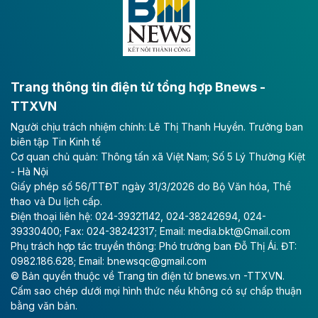
lực phát triển kinh tế - xã hội khu vực phía Nam đồng
bằng sông Hồng.
Theo baodautu.vn
ACV rót gần 40 ngàn tỷ đồng vào sân bay
Long Thành
Trang thông tin điện tử tổng hợp Bnews -
TTXVN
Tổng công ty Cảng hàng không Việt Nam - CTCP
Người chịu trách nhiệm chính: Lê Thị Thanh Huyền. Trưởng ban
(ACV) vừa lập kỷ lục mới về lợi nhuận trong quý
biên tập Tin Kinh tế
II/2026.
Cơ quan chủ quản: Thông tấn xã Việt Nam; Số 5 Lý Thường Kiệt
- Hà Nội
Theo baodautu.vn
Giấy phép số 56/TTĐT ngày 31/3/2026 do Bộ Văn hóa, Thể
Vinaconex lập đỉnh doanh thu
thao và Du lịch cấp.
Điện thoại liên hệ: 024-39321142, 024-38242694, 024-
Tổng CTCP Xuất nhập khẩu và Xây dựng Việt Nam
39330400; Fax: 024-38242317; Email: media.bkt@Gmail.com
(Vinaconex) đã khép lại nửa đầu năm với doanh thu
Phụ trách hợp tác truyền thông: Phó trưởng ban Đỗ Thị Ái. ĐT:
thuần gần 7.268 tỷ đồng, tăng 4% so với cùng kỳ và
0982.186.628; Email: bnewsqc@gmail.com
cũng là mức cao nhất lịch sử hoạt động của doanh
© Bản quyền thuộc về Trang tin điện tử bnews.vn -TTXVN.
nghiệp.
Cấm sao chép dưới mọi hình thức nếu không có sự chấp thuận
bằng văn bản.