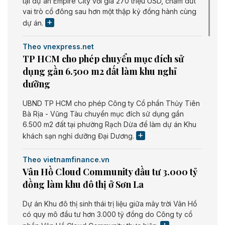
tại dự án Empire City với giá 270 triệu USD, chấm dứt
vai trò cổ đông sau hơn một thập kỷ đồng hành cùng
dự án.
Theo vnexpress.net
TP HCM cho phép chuyển mục đích sử
dụng gần 6.500 m2 đất làm khu nghỉ
dưỡng
UBND TP HCM cho phép Công ty Cổ phần Thủy Tiên
Bà Rịa - Vũng Tàu chuyển mục đích sử dụng gần
6.500 m2 đất tại phường Rạch Dừa để làm dự án Khu
khách sạn nghỉ dưỡng Đại Dương.
Theo vietnamfinance.vn
Vân Hồ Cloud Community đầu tư 3.000 tỷ
đồng làm khu đô thị ở Sơn La
Dự án Khu đô thị sinh thái trị liệu giữa mây trời Vân Hồ
có quy mô đầu tư hơn 3.000 tỷ đồng do Công ty cổ