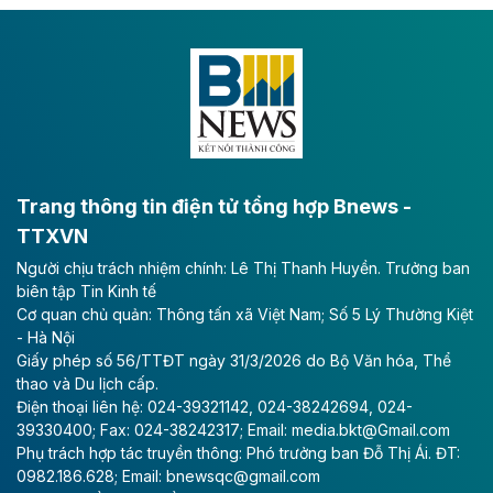
Dự án đầu tư tuyến cao tốc CT.11, đoạn Liêm Tuyền -
Đông A dài khoảng 25,1 km được kỳ vọng sẽ tạo động
lực phát triển kinh tế - xã hội khu vực phía Nam đồng
bằng sông Hồng.
Theo baodautu.vn
ACV rót gần 40 ngàn tỷ đồng vào sân bay
Long Thành
Trang thông tin điện tử tổng hợp Bnews -
TTXVN
Tổng công ty Cảng hàng không Việt Nam - CTCP
Người chịu trách nhiệm chính: Lê Thị Thanh Huyền. Trưởng ban
(ACV) vừa lập kỷ lục mới về lợi nhuận trong quý
biên tập Tin Kinh tế
II/2026.
Cơ quan chủ quản: Thông tấn xã Việt Nam; Số 5 Lý Thường Kiệt
- Hà Nội
Theo baodautu.vn
Giấy phép số 56/TTĐT ngày 31/3/2026 do Bộ Văn hóa, Thể
Vinaconex lập đỉnh doanh thu
thao và Du lịch cấp.
Điện thoại liên hệ: 024-39321142, 024-38242694, 024-
Tổng CTCP Xuất nhập khẩu và Xây dựng Việt Nam
39330400; Fax: 024-38242317; Email: media.bkt@Gmail.com
(Vinaconex) đã khép lại nửa đầu năm với doanh thu
Phụ trách hợp tác truyền thông: Phó trưởng ban Đỗ Thị Ái. ĐT:
thuần gần 7.268 tỷ đồng, tăng 4% so với cùng kỳ và
0982.186.628; Email: bnewsqc@gmail.com
cũng là mức cao nhất lịch sử hoạt động của doanh