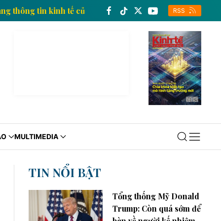
Trang thông tin kinh tế của Thông tấn xã Việt Nam
RSS
ÁO
MULTIMEDIA
TIN NỔI BẬT
Tổng thống Mỹ Donald
Trump: Còn quá sớm để
bàn về người kế nhiệm