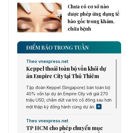
Chưa có cơ sở nào
được phép ứng dụng tế
bào gốc trong khám,
chữa bệnh
ĐIỂM BÁO TRONG TUẦN
Theo vnexpress.net
Keppel thoái toàn bộ vốn khỏi dự
án Empire City tại Thủ Thiêm
Tập đoàn Keppel (Singapore) bán toàn bộ
40% vốn tại dự án Empire City với giá 270
triệu USD, chấm dứt vai trò cổ đông sau hơn
một thập kỷ đồng hành cùng dự án.
Theo vnexpress.net
TP HCM cho phép chuyển mục