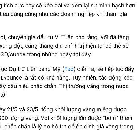
 tích cực này sẽ kéo dài và đem lại sự minh bạch hơn
i tiêu dùng cũng như các doanh nghiệp khi tham gia
ới, chuyên gia đầu tư Vi Tuấn cho rằng, với đà tăng
ung đột, căng thẳng địa chính trị hiện tại có thể sẽ
USD/ounce trong những ngày tới đây.
 Cục Dự trữ Liên bang Mỹ (
Fed
) diễn ra, sẽ tiếp tục đẩy
D/ounce là rất có khả năng. Tuy nhiên, tác động kéo
hấy dấu hiệu chắc chắn. Thị trường vàng trong nước
ới.
gày 21/5 và 23/5, tổng khối lượng vàng miếng được
.300 lượng vàng. Với khối lượng lớn được "bơm" thêm
đi chắc chắn là lý do hỗ trợ để ổn định giá vàng trong