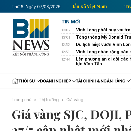
Trang thông tin kinh tế của Thông tấn xã Việt Nam
Thứ 6, Ngày 07/08/2026
TIN MỚI
Vĩnh Long phát huy vai trò
13:02
Tổng thống Mỹ Donald Tru
13:01
Du lịch miệt vườn Vĩnh Lo
12:52
Vĩnh Long nhân rộng các 
12:51
Lên phương án di dời các h
12:44
lực Vĩnh Tân
THỜI SỰ
DOANH NGHIỆP
TÀI CHÍNH & NGÂN HÀNG
Trang chủ
Thị trường
Giá vàng
Giá vàng SJC, DOJI, 
27/5 cập nhật mới nh