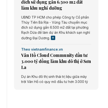
đích sử dụng gần 6.500 m2 đất
làm khu nghỉ dưỡng
UBND TP HCM cho phép Công ty Cổ phần
Thủy Tiên Bà Rịa - Vũng Tàu chuyển mục
đích sử dụng gần 6.500 m2 đất tại phường
Rạch Dừa để làm dự án Khu khách sạn nghỉ
dưỡng Đại Dương.
Theo vietnamfinance.vn
Vân Hồ Cloud Community đầu tư
3.000 tỷ đồng làm khu đô thị ở Sơn
La
Dự án Khu đô thị sinh thái trị liệu giữa mây
trời Vân Hồ có quy mô đầu tư hơn 3.000 tỷ
đồng do Công ty cổ phần Vân Hồ Cloud
Community thực hiện.
Theo vietnamfinance.vn