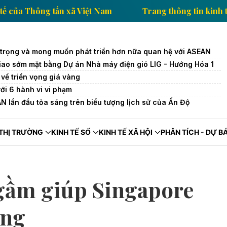
 tin kinh tế của Thông tấn xã Việt Nam
Trang thông 
 trọng và mong muốn phát triển hơn nữa quan hệ với ASEAN
iao sớm mặt bằng Dự án Nhà máy điện gió LIG - Hướng Hóa 1
về triển vọng giá vàng
với 6 hành vi vi phạm
 lần đầu tỏa sáng trên biểu tượng lịch sử của Ấn Độ
THỊ TRƯỜNG
KINH TẾ SỐ
KINH TẾ XÃ HỘI
PHÂN TÍCH - DỰ B
gầm giúp Singapore
ợng