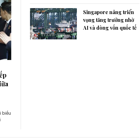
Singapore nâng triển
vọng tăng trưởng nhờ
AI và dòng vốn quốc tế
iếp
iữa
i biểu
i