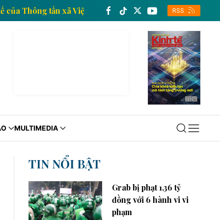
tin kinh tế của Thông tấn xã Việt Nam
Trang thông 
RSS
ÁO
MULTIMEDIA
TIN NỔI BẬT
Grab bị phạt 1,36 tỷ
đồng với 6 hành vi vi
phạm