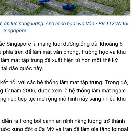
 áp lực năng lượng. Ảnh minh họa: Đỗ Vân - PV TTXVN tại
Singapore
ắc Singapore là mạng lưới đường ống dài khoảng 5
hà phía trên để làm mát văn phòng, trường học và khu
làm mát tập trung đã xuất hiện từ hơn một thế kỷ
tại đảo quốc này.
kết nối với các hệ thống làm mát tập trung. Trong đó,
ộng từ năm 2006, được xem là hệ thống làm mát ngầm
h nghiệp tiếp tục mở rộng mô hình này sang nhiều khu
g diễn ra trong bối cảnh an ninh năng lượng trở thành
Cuộc xung đột giữa Mỹ và Iran đã làm gia tăng lo ngại