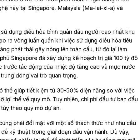
ệ này tại Singapore, Malaysia (Ma-lai-xi-a) và
ệ sử dụng điều hòa bình quân đầu người cao nhất khu
ạo ra vòng luẩn quẩn khi việc sử dụng điều hòa tiêu
ăng phát thải gây nóng lên toàn cầu, từ đó lại làm
phủ Singapore đã xây dựng kế hoạch trị giá 100 tỷ đô
 trước tác động của nhiệt độ tăng cao và mực nước
trung đóng vai trò quan trọng.
 thể giúp tiết kiệm từ 30-50% điện năng so với việc
ờ lợi thế về quy mô. Tuy nhiên, chi phí đầu tư ban đầu
D tùy theo quy mô dự án.
cũng phải đối mặt với một số thách thức như nhu cầu
đề kỹ thuật trong giai đoạn đầu vận hành. Dù vậy,