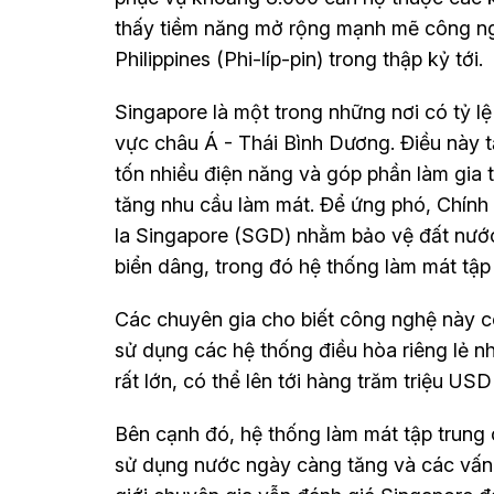
thấy tiềm năng mở rộng mạnh mẽ công ngh
Philippines (Phi-líp-pin) trong thập kỷ tới.
Singapore là một trong những nơi có tỷ l
vực châu Á - Thái Bình Dương. Điều này t
tốn nhiều điện năng và góp phần làm gia t
tăng nhu cầu làm mát. Để ứng phó, Chính 
la Singapore (SGD) nhằm bảo vệ đất nước
biển dâng, trong đó hệ thống làm mát tập 
Các chuyên gia cho biết công nghệ này có
sử dụng các hệ thống điều hòa riêng lẻ nh
rất lớn, có thể lên tới hàng trăm triệu US
Bên cạnh đó, hệ thống làm mát tập trung 
sử dụng nước ngày càng tăng và các vấn 