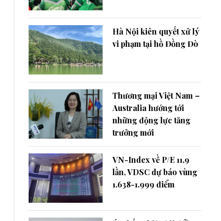
Hà Nội kiên quyết xử lý
vi phạm tại hồ Đồng Đò
Thương mại Việt Nam –
Australia hướng tới
những động lực tăng
trưởng mới
VN-Index về P/E 11,9
lần, VDSC dự báo vùng
1.638-1.999 điểm