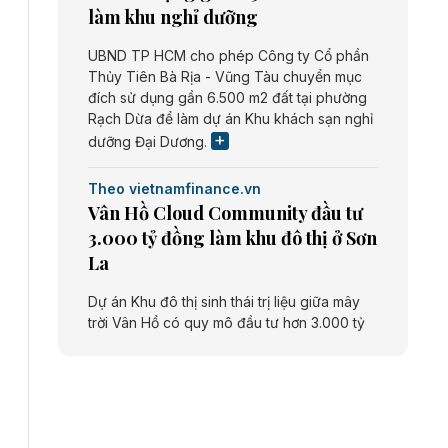
làm khu nghỉ dưỡng
UBND TP HCM cho phép Công ty Cổ phần
Thủy Tiên Bà Rịa - Vũng Tàu chuyển mục
đích sử dụng gần 6.500 m2 đất tại phường
Rạch Dừa để làm dự án Khu khách sạn nghỉ
dưỡng Đại Dương.
Theo vietnamfinance.vn
Vân Hồ Cloud Community đầu tư
3.000 tỷ đồng làm khu đô thị ở Sơn
La
Dự án Khu đô thị sinh thái trị liệu giữa mây
trời Vân Hồ có quy mô đầu tư hơn 3.000 tỷ
đồng do Công ty cổ phần Vân Hồ Cloud
Community thực hiện.
Theo vietnamfinance.vn
Năng lượng môi trường Bắc Giang