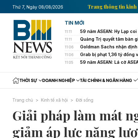
 tin kinh tế của Thông tấn xã Việt Nam
Trang thông
Thứ 7, Ngày 08/08/2026
TIN MỚI
59 năm ASEAN: Hy Lạp coi
11:11
Quảng Trị quyết tâm bàn g
11:11
Goldman Sachs nhận định 
11:06
Grab bị phạt 1,36 tỷ đồng 
11:06
59 năm ASEAN: Lá cờ ASEAN
11:05
THỜI SỰ
DOANH NGHIỆP
TÀI CHÍNH & NGÂN HÀNG
Trang chủ
Kinh tế xã hội
Đời sống
Giải pháp làm mát n
giảm áp lực năng lư