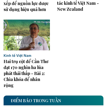
tác kinh tế Việt Nam -
xếp để nguồn lực được
New Zealand
sử dụng hiệu quả hơn
Kinh tế Việt Nam
Hai trụ cột để Cần Thơ
đạt 170 nghìn ha lúa
phát thải thấp - Bài 2:
Chìa khóa để nhân
rộng
ĐIỂM BÁO TRONG TUẦN