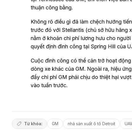
thuận công bằng.
Không rõ điều gì đã làm chệch hướng tiế
trước đó với Stellantis (chủ sở hữu hãng 
nằm ở khoản chi phí lương hưu cho người 
quyết định đình công tại Spring Hill của 
Cuộc đình công có thể cản trở hoạt động s
dòng xe khác của GM. Ngoài ra, hiệu ứng 
đẩy chi phí GM phải chịu do thiệt hại vư
vào tuần trước.
Từ khóa:
GM
nhà sản xuất ô tô Detroit
UA