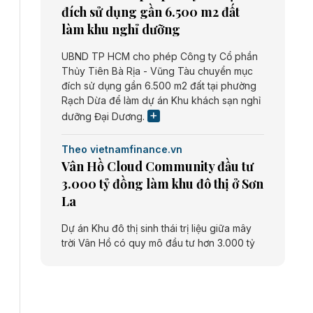
đích sử dụng gần 6.500 m2 đất
làm khu nghỉ dưỡng
UBND TP HCM cho phép Công ty Cổ phần
Thủy Tiên Bà Rịa - Vũng Tàu chuyển mục
đích sử dụng gần 6.500 m2 đất tại phường
Rạch Dừa để làm dự án Khu khách sạn nghỉ
dưỡng Đại Dương.
Theo vietnamfinance.vn
Vân Hồ Cloud Community đầu tư
3.000 tỷ đồng làm khu đô thị ở Sơn
La
Dự án Khu đô thị sinh thái trị liệu giữa mây
trời Vân Hồ có quy mô đầu tư hơn 3.000 tỷ
đồng do Công ty cổ phần Vân Hồ Cloud
Community thực hiện.
Theo vietnamfinance.vn