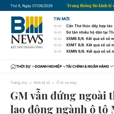
tin kinh tế của Thông tấn xã Việt Nam
Trang thông 
Thứ 6, Ngày 07/08/2026
TIN MỚI
Cần Thơ thúc đẩy hợp tác 
19:40
Sơ tán nhiều hộ dân tại T
19:40
XSMB 8/8. Kết quả xổ số 
19:30
XSMT 8/8. Kết quả xổ số 
19:30
XSMN 8/8. Kết quả xổ số 
19:30
THỜI SỰ
DOANH NGHIỆP
TÀI CHÍNH & NGÂN HÀNG
Trang chủ
Kinh tế số
Ô tô xe máy
GM vẫn đứng ngoài t
lao động ngành ô tô