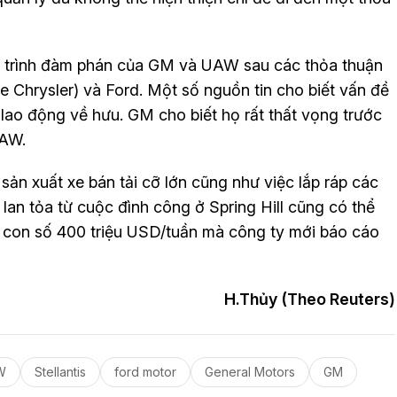
n trình đàm phán của GM và UAW sau các thỏa thuận
xe Chrysler) và Ford. Một số nguồn tin cho biết vấn đề
lao động về hưu. GM cho biết họ rất thất vọng trước
UAW.
ản xuất xe bán tải cỡ lớn cũng như việc lắp ráp các
lan tỏa từ cuộc đình công ở Spring Hill cũng có thể
ợt con số 400 triệu USD/tuần mà công ty mới báo cáo
H.Thủy (Theo Reuters)
W
Stellantis
ford motor
General Motors
GM