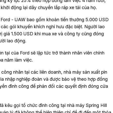
ăng kỷ lục 25% theo hợp đồng làm việc 4 năm rưỡi,
khởi động lại dây chuyền lắp ráp xe tải của họ.
iữa Ford - UAW bao gồm khoản tiền thưởng 5.000 USD
 các gói khuyến khích nghỉ hưu đặc biệt. Người lao
ị giá 1.500 USD khi mua xe và công ty cũng đóng
ười lao động.
 tại của Ford sẽ lập tức trở thành nhân viên chính
ba năm làm việc.
công nhân tại các liên doanh, nhà máy sản xuất pin
gia nhập nghiệp đoàn và được bảo vệ theo hợp đồng
yền đình công để phản đối các quyết định đóng cửa
 kêu gọi tổ chức đình công tại nhà máy Spring Hill
quản lý đã không thể hiện thiện chí để đi đến một thỏa