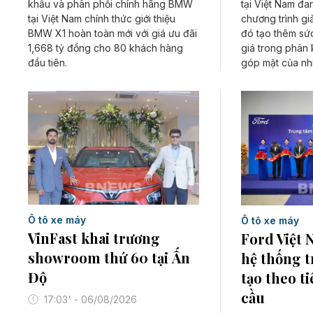
khẩu và phân phối chính hãng BMW
tại Việt Nam đ
tại Việt Nam chính thức giới thiệu
chương trình gi
BMW X1 hoàn toàn mới với giá ưu đãi
đó tạo thêm sứ
1,668 tỷ đồng cho 80 khách hàng
giá trong phân
đầu tiên.
góp mặt của nhi
Ô tô xe máy
Ô tô xe máy
VinFast khai trương
Ford Việt 
showroom thứ 60 tại Ấn
hệ thống 
Độ
tạo theo t
cầu
17:03' - 06/08/2026