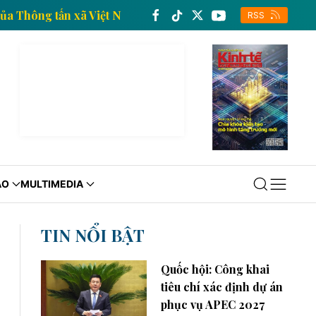
in kinh tế của Thông tấn xã Việt Nam
Trang thông t
RSS
ÁO
MULTIMEDIA
TIN NỔI BẬT
Quốc hội: Công khai
tiêu chí xác định dự án
phục vụ APEC 2027