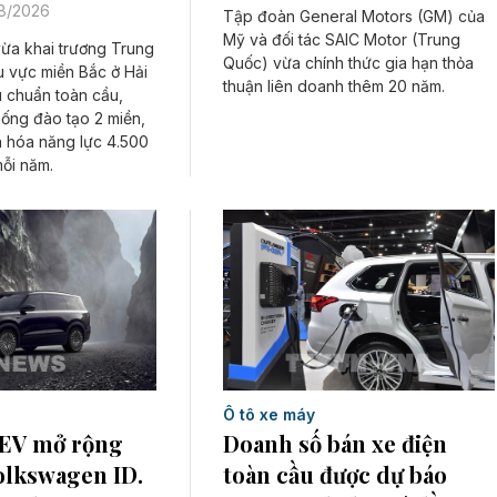
08/2026
Tập đoàn General Motors (GM) của
Mỹ và đối tác SAIC Motor (Trung
vừa khai trương Trung
Quốc) vừa chính thức gia hạn thỏa
u vực miền Bắc ở Hải
thuận liên doanh thêm 20 năm.
u chuẩn toàn cầu,
hống đào tạo 2 miền,
n hóa năng lực 4.500
mỗi năm.
Ô tô xe máy
REV mở rộng
Doanh số bán xe điện
olkswagen ID.
toàn cầu được dự báo