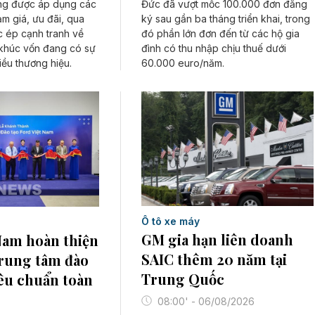
Đức đã vượt mốc 100.000 đơn đăng
ang được áp dụng các
ký sau gần ba tháng triển khai, trong
ảm giá, ưu đãi, qua
đó phần lớn đơn đến từ các hộ gia
c ép cạnh tranh về
đình có thu nhập chịu thuế dưới
 khúc vốn đang có sự
60.000 euro/năm.
ều thương hiệu.
Ô tô xe máy
GM gia hạn liên doanh
Nam hoàn thiện
SAIC thêm 20 năm tại
trung tâm đào
Trung Quốc
iêu chuẩn toàn
08:00' - 06/08/2026