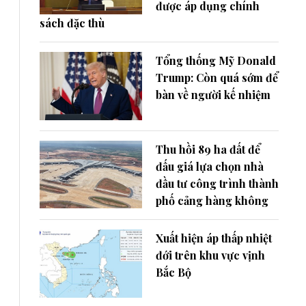
được áp dụng chính
sách đặc thù
Tổng thống Mỹ Donald
Trump: Còn quá sớm để
bàn về người kế nhiệm
Thu hồi 89 ha đất để
đấu giá lựa chọn nhà
đầu tư công trình thành
phố cảng hàng không
Xuất hiện áp thấp nhiệt
đới trên khu vực vịnh
Bắc Bộ