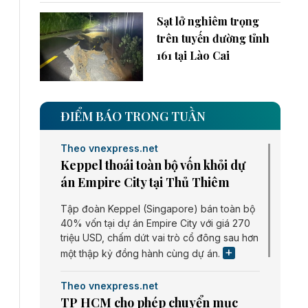
Sạt lở nghiêm trọng
trên tuyến đường tỉnh
161 tại Lào Cai
ĐIỂM BÁO TRONG TUẦN
Theo vnexpress.net
Keppel thoái toàn bộ vốn khỏi dự
án Empire City tại Thủ Thiêm
Tập đoàn Keppel (Singapore) bán toàn bộ
40% vốn tại dự án Empire City với giá 270
triệu USD, chấm dứt vai trò cổ đông sau hơn
một thập kỷ đồng hành cùng dự án.
Theo vnexpress.net
TP HCM cho phép chuyển mục