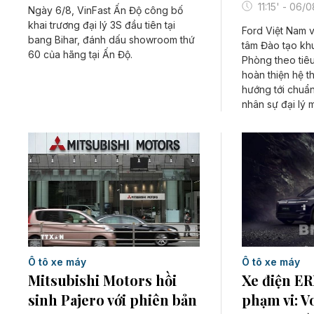
11:15' - 06/
Ngày 6/8, VinFast Ấn Độ công bố
khai trương đại lý 3S đầu tiên tại
Ford Việt Nam 
bang Bihar, đánh dấu showroom thứ
tâm Đào tạo kh
60 của hãng tại Ấn Độ.
Phòng theo tiê
hoàn thiện hệ t
hướng tới chuẩ
nhân sự đại lý 
Ô tô xe máy
Ô tô xe máy
Xe điện E
Mitsubishi Motors hồi
phạm vi: V
sinh Pajero với phiên bản