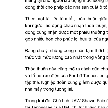
mang lại cho người lao động mức lương t
đồng thời cho phép các nhà sản xuất ô tô 
Theo một tài liệu tóm tắt, thỏa thuận g
khi người lao động chấp nhận thỏa thuận,
động cũng nhận được một phiếu thưởng tr
góp nhiều hơn cho phúc lợi hưu trí của ng
Đáng chú ý, những công nhân tạm thời hiện
thức với mức lương cao nhất trong vòng 
Thỏa thuận này cũng mở ra cánh cửa cho 
và tổ hợp xe điện của Ford ở Tennessee 
tập thể. Nghiệp đoàn cũng giành được qu
nhà máy trong tương lai.
Trong khi đó, Chủ tịch UAW Shawn Fain đã
tại Tennessee của GM, chỉ trích việc ban 