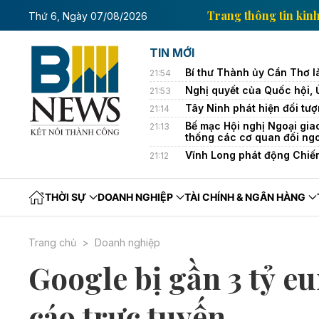
ông tin kinh tế của Thông tấn xã Việt Nam
Trang th
Thứ 6, Ngày 07/08/2026
TIN MỚI
Bí thư Thành ủy Cần Thơ l
21:54
Nghị quyết của Quốc hội,
21:53
Tây Ninh phát hiện đối tượ
21:14
Bế mạc Hội nghị Ngoại gia
21:13
thống các cơ quan đối ng
Vĩnh Long phát động Chiế
21:12
THỜI SỰ
DOANH NGHIỆP
TÀI CHÍNH & NGÂN HÀNG
Trang chủ
Doanh nghiệp
Google bị gần 3 tỷ e
cáo trực tuyến