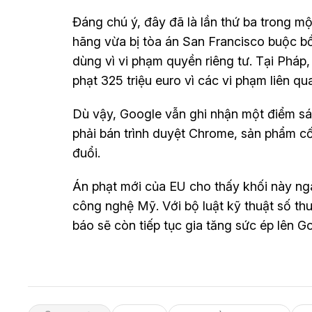
Đáng chú ý, đây đã là lần thứ ba trong m
hãng vừa bị tòa án San Francisco buộc bồ
dùng vì vi phạm quyền riêng tư. Tại Pháp,
phạt 325 triệu euro vì các vi phạm liên q
Dù vậy, Google vẫn ghi nhận một điểm sá
phải bán trình duyệt Chrome, sản phẩm cố
đuổi.
Án phạt mới của EU cho thấy khối này ng
công nghệ Mỹ. Với bộ luật kỹ thuật số th
báo sẽ còn tiếp tục gia tăng sức ép lên 