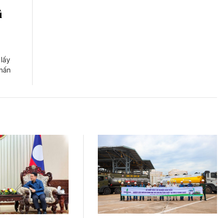
ì
"lấy
nhấn