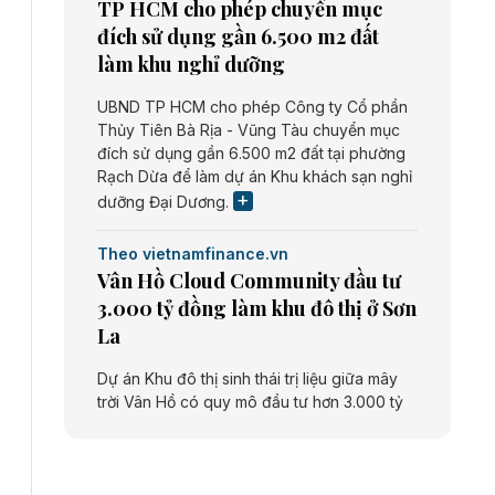
TP HCM cho phép chuyển mục
đích sử dụng gần 6.500 m2 đất
làm khu nghỉ dưỡng
UBND TP HCM cho phép Công ty Cổ phần
Thủy Tiên Bà Rịa - Vũng Tàu chuyển mục
đích sử dụng gần 6.500 m2 đất tại phường
Rạch Dừa để làm dự án Khu khách sạn nghỉ
dưỡng Đại Dương.
Theo vietnamfinance.vn
Vân Hồ Cloud Community đầu tư
3.000 tỷ đồng làm khu đô thị ở Sơn
La
Dự án Khu đô thị sinh thái trị liệu giữa mây
trời Vân Hồ có quy mô đầu tư hơn 3.000 tỷ
đồng do Công ty cổ phần Vân Hồ Cloud
Community thực hiện.