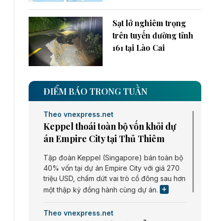
Sạt lở nghiêm trọng
trên tuyến đường tỉnh
161 tại Lào Cai
ĐIỂM BÁO TRONG TUẦN
Theo vnexpress.net
Keppel thoái toàn bộ vốn khỏi dự
án Empire City tại Thủ Thiêm
Tập đoàn Keppel (Singapore) bán toàn bộ
40% vốn tại dự án Empire City với giá 270
triệu USD, chấm dứt vai trò cổ đông sau hơn
một thập kỷ đồng hành cùng dự án.
Theo vnexpress.net