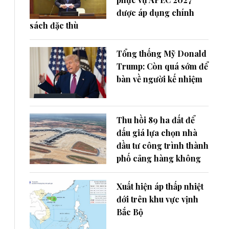
được áp dụng chính
sách đặc thù
Tổng thống Mỹ Donald
Trump: Còn quá sớm để
bàn về người kế nhiệm
Thu hồi 89 ha đất để
đấu giá lựa chọn nhà
đầu tư công trình thành
phố cảng hàng không
Xuất hiện áp thấp nhiệt
đới trên khu vực vịnh
Bắc Bộ