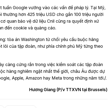
ột tuần Google vướng vào các vấn đề pháp lý. Tại Mỹ,
i thường hơn 425 triệu USD cho gần 100 triệu người
 cơ quan bảo vệ dữ liệu Cnil cũng ra quyết định xử
uan đến cookie và quảng cáo.
ng: tòa án Washington từ chối yêu cầu buộc hãng
t lõi của tập đoàn, như phía chính phủ Mỹ từng theo
ày càng cứng rắn trong việc kiểm soát các tập đoàn
uộc hàng nghiêm ngặt nhất thế giới, châu Âu được dự
Google, Apple, Amazon hay Meta trong những năm tới./.
Hương Giang (P/v TTXVN tại Brussels)