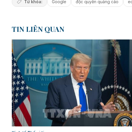
Từ khóa:
Google
độc quyền quảng cáo
e
TIN LIÊN QUAN