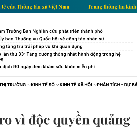
ông tin kinh tế của Thông tấn xã Việt Nam
Trang thô
àm Trưởng Ban Nghiên cứu phát triển thành phố
 Ủy ban Thường vụ Quốc hội về công tác nhân sự
ng tàng trữ trái phép vũ khí quân dụng
o lần thứ 33: Tăng cường thống nhất hành động trong hệ
oại
n dịch 90 ngày đêm khám sức khỏe miễn phí
THỊ TRƯỜNG
KINH TẾ SỐ
KINH TẾ XÃ HỘI
PHÂN TÍCH - DỰ B
uro vì độc quyền quảng