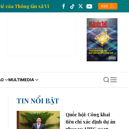
ng tin kinh tế của Thông tấn xã Việt Nam
Trang thô
RSS
ÁO
MULTIMEDIA
TIN NỔI BẬT
Quốc hội: Công khai
tiêu chí xác định dự án
phục vụ APEC 2027