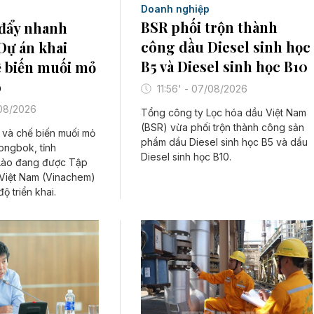
Doanh nghiệp
BSR phối trộn thành
đẩy nhanh
công dầu Diesel sinh học
 Dự án khai
B5 và Diesel sinh học B10
ế biến muối mỏ
o
11:56' - 07/08/2026
/08/2026
Tổng công ty Lọc hóa dầu Việt Nam
(BSR) vừa phối trộn thành công sản
 và chế biến muối mỏ
phẩm dầu Diesel sinh học B5 và dầu
Nongbok, tỉnh
Diesel sinh học B10.
ào đang được Tập
Việt Nam (Vinachem)
ộ triển khai.