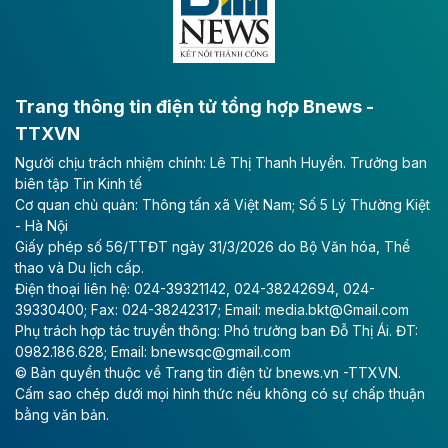
bằng sông Hồng.
Theo baodautu.vn
ACV rót gần 40 ngàn tỷ đồng vào sân bay
Long Thành
Trang thông tin điện tử tổng hợp Bnews -
TTXVN
Tổng công ty Cảng hàng không Việt Nam - CTCP
Người chịu trách nhiệm chính: Lê Thị Thanh Huyền. Trưởng ban
(ACV) vừa lập kỷ lục mới về lợi nhuận trong quý
biên tập Tin Kinh tế
II/2026.
Cơ quan chủ quản: Thông tấn xã Việt Nam; Số 5 Lý Thường Kiệt
- Hà Nội
Theo baodautu.vn
Giấy phép số 56/TTĐT ngày 31/3/2026 do Bộ Văn hóa, Thể
Vinaconex lập đỉnh doanh thu
thao và Du lịch cấp.
Điện thoại liên hệ: 024-39321142, 024-38242694, 024-
Tổng CTCP Xuất nhập khẩu và Xây dựng Việt Nam
39330400; Fax: 024-38242317; Email: media.bkt@Gmail.com
(Vinaconex) đã khép lại nửa đầu năm với doanh thu
Phụ trách hợp tác truyền thông: Phó trưởng ban Đỗ Thị Ái. ĐT:
thuần gần 7.268 tỷ đồng, tăng 4% so với cùng kỳ và
0982.186.628; Email: bnewsqc@gmail.com
cũng là mức cao nhất lịch sử hoạt động của doanh
© Bản quyền thuộc về Trang tin điện tử bnews.vn -TTXVN.
nghiệp.
Cấm sao chép dưới mọi hình thức nếu không có sự chấp thuận
bằng văn bản.