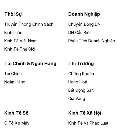
nhà máy điện rác 1.866 tỷ đồng
Thời Sự
Doanh Nghiệp
Dự án Nhà máy xử lý rác và phát điện Bắc Giang do
Công ty TNHH Năng lượng môi trường Bắc Giang làm
Truyền Thông Chính Sách
Chuyển Động DN
chủ đầu tư, có tổng mức đầu tư 1.866 tỷ đồng.
Bình Luận
DN Cần Biết
Kinh Tế Việt Nam
Phân Tích Doanh Nghiệp
Theo vietnamfinance.vn
Đức Long Gia Lai mở rộng ‘hệ sinh thái’
Kinh Tế Thế Giới
năng lượng với loạt dự án nghìn tỷ ở Gia
Lai
Tài Chính & Ngân Hàng
Thị Trường
Tài Chính
Chứng Khoán
Bốn doanh nghiệp có sự góp vốn của Công ty Cổ
phần Tập đoàn Đức Long Gia Lai (HoSE: DLG) được
Ngân Hàng
Hàng Hoá
chấp thuận đầu tư 4 dự án điện gió và điện mặt trời tại
Bất Động Sản
Gia Lai với tổng vốn hơn 4.750 tỷ đồng.
Giá Vàng
Theo vnexpress.net
Đồng Nai cho thuê gần 59 ha đất làm khu
Kinh Tế Số
Kinh Tế Xã Hội
công nghiệp ở Long Thành
Ô Tô Xe Máy
Kinh Tế Và Pháp Luật