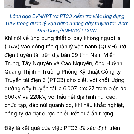
Lãnh đạo EVNNPT và PTC3 kiểm tra việc ứng dụng
UAV trong quản lý vận hành đường dây truyền tải. Ảnh:
Đức Dũng/BNEWS/TTXVN
Khi nói về ứng dụng thiết bị bay không người lái
(UAV) vào công tác quản lý vận hành (QLVH) lưới
điện truyền tải trên địa bàn 09 tỉnh Nam Miền
Trung, Tây Nguyên và Cao Nguyên, ông Huỳnh
Quang Thịnh – Trưởng Phòng Kỹ thuật Công ty
Truyền tải điện 3 (PTC3) cho biết, với khối lượng
đường dây truyền tải là 6.007 km; 27 trạm biến áp
500kV và 220kV, với hầu hết địa hình núi cao,
phức tạp, đèo núi quanh co, khí hậu khắc nghiệt,
công ty đã đạt được nhiều kết quả ấn tượng.
Đây là kết quả của việc PTC3 đã xác định triển