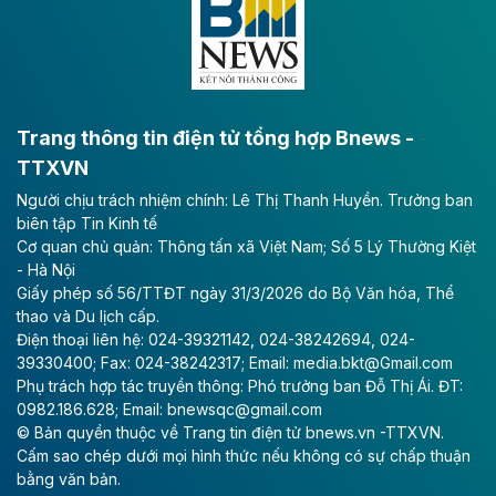
lực phát triển kinh tế - xã hội khu vực phía Nam đồng
bằng sông Hồng.
Theo baodautu.vn
ACV rót gần 40 ngàn tỷ đồng vào sân bay
Long Thành
Trang thông tin điện tử tổng hợp Bnews -
TTXVN
Tổng công ty Cảng hàng không Việt Nam - CTCP
Người chịu trách nhiệm chính: Lê Thị Thanh Huyền. Trưởng ban
(ACV) vừa lập kỷ lục mới về lợi nhuận trong quý
biên tập Tin Kinh tế
II/2026.
Cơ quan chủ quản: Thông tấn xã Việt Nam; Số 5 Lý Thường Kiệt
- Hà Nội
Theo baodautu.vn
Giấy phép số 56/TTĐT ngày 31/3/2026 do Bộ Văn hóa, Thể
Vinaconex lập đỉnh doanh thu
thao và Du lịch cấp.
Điện thoại liên hệ: 024-39321142, 024-38242694, 024-
Tổng CTCP Xuất nhập khẩu và Xây dựng Việt Nam
39330400; Fax: 024-38242317; Email: media.bkt@Gmail.com
(Vinaconex) đã khép lại nửa đầu năm với doanh thu
Phụ trách hợp tác truyền thông: Phó trưởng ban Đỗ Thị Ái. ĐT:
thuần gần 7.268 tỷ đồng, tăng 4% so với cùng kỳ và
0982.186.628; Email: bnewsqc@gmail.com
cũng là mức cao nhất lịch sử hoạt động của doanh
© Bản quyền thuộc về Trang tin điện tử bnews.vn -TTXVN.
nghiệp.
Cấm sao chép dưới mọi hình thức nếu không có sự chấp thuận
bằng văn bản.