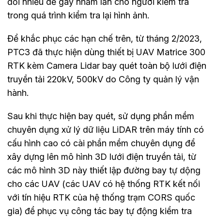
đối nhiều dễ gây nhầm lẫn cho người kiểm tra
trong quá trình kiểm tra lại hình ảnh.
Để khắc phục các hạn chế trên, từ tháng 2/2023,
PTC3 đã thực hiện dùng thiết bị UAV Matrice 300
RTK kèm Camera Lidar bay quét toàn bộ lưới điện
truyền tải 220kV, 500kV do Công ty quản lý vận
hành.
Sau khi thực hiện bay quét, sử dụng phần mềm
chuyên dụng xử lý dữ liệu LiDAR trên máy tính có
cấu hình cao có cài phần mềm chuyên dụng để
xây dựng lên mô hình 3D lưới điện truyền tải, từ
các mô hình 3D này thiết lập đường bay tự dộng
cho các UAV (các UAV có hệ thống RTK kết nối
với tín hiệu RTK của hệ thống trạm CORS quốc
gia) để phục vụ công tác bay tự động kiểm tra