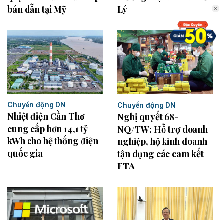
bán dẫn tại Mỹ
Lý
Chuyển động DN
Chuyển động DN
Nhiệt điện Cần Thơ
Nghị quyết 68-
cung cấp hơn 14,1 tỷ
NQ/TW: Hỗ trợ doanh
kWh cho hệ thống điện
nghiệp, hộ kinh doanh
quốc gia
tận dụng các cam kết
FTA