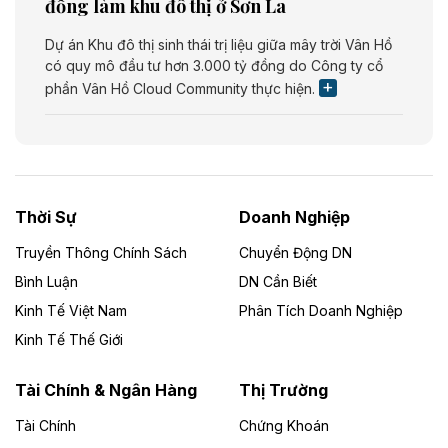
đồng làm khu đô thị ở Sơn La
Dự án Khu đô thị sinh thái trị liệu giữa mây trời Vân Hồ
có quy mô đầu tư hơn 3.000 tỷ đồng do Công ty cổ
phần Vân Hồ Cloud Community thực hiện.
Theo vietnamfinance.vn
Năng lượng môi trường Bắc Giang đầu tư
nhà máy điện rác 1.866 tỷ đồng
Thời Sự
Doanh Nghiệp
Dự án Nhà máy xử lý rác và phát điện Bắc Giang do
Công ty TNHH Năng lượng môi trường Bắc Giang làm
Truyền Thông Chính Sách
Chuyển Động DN
chủ đầu tư, có tổng mức đầu tư 1.866 tỷ đồng.
Bình Luận
DN Cần Biết
Kinh Tế Việt Nam
Phân Tích Doanh Nghiệp
Theo vietnamfinance.vn
Đức Long Gia Lai mở rộng ‘hệ sinh thái’
Kinh Tế Thế Giới
năng lượng với loạt dự án nghìn tỷ ở Gia
Lai
Tài Chính & Ngân Hàng
Thị Trường
Tài Chính
Chứng Khoán
Bốn doanh nghiệp có sự góp vốn của Công ty Cổ