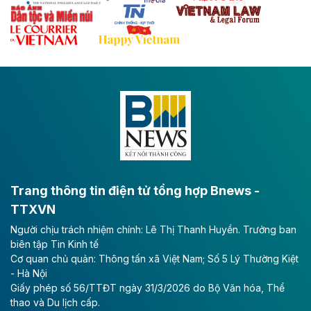
Theo baodautu.vn
Đề xuất đầu tư 11.500 tỷ đồng xây dựng cao
tốc CT.11 qua Ninh Bình
Dự án đầu tư tuyến cao tốc CT.11, đoạn Liêm Tuyền -
Đông A dài khoảng 25,1 km được kỳ vọng sẽ tạo động
lực phát triển kinh tế - xã hội khu vực phía Nam đồng
bằng sông Hồng.
Theo baodautu.vn
ACV rót gần 40 ngàn tỷ đồng vào sân bay
Long Thành
Trang thông tin điện tử tổng hợp Bnews -
TTXVN
Tổng công ty Cảng hàng không Việt Nam - CTCP
Người chịu trách nhiệm chính: Lê Thị Thanh Huyền. Trưởng ban
(ACV) vừa lập kỷ lục mới về lợi nhuận trong quý
biên tập Tin Kinh tế
II/2026.
Cơ quan chủ quản: Thông tấn xã Việt Nam; Số 5 Lý Thường Kiệt
- Hà Nội
Theo baodautu.vn
Giấy phép số 56/TTĐT ngày 31/3/2026 do Bộ Văn hóa, Thể
Vinaconex lập đỉnh doanh thu
thao và Du lịch cấp.