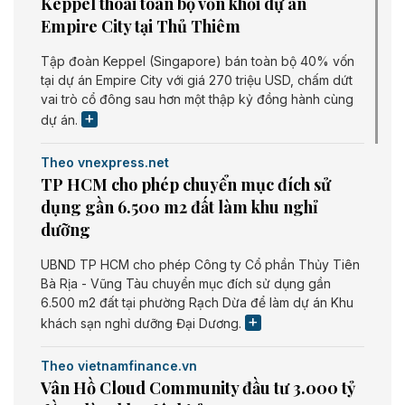
Keppel thoái toàn bộ vốn khỏi dự án
Empire City tại Thủ Thiêm
Tập đoàn Keppel (Singapore) bán toàn bộ 40% vốn
tại dự án Empire City với giá 270 triệu USD, chấm dứt
vai trò cổ đông sau hơn một thập kỷ đồng hành cùng
dự án.
Theo vnexpress.net
TP HCM cho phép chuyển mục đích sử
dụng gần 6.500 m2 đất làm khu nghỉ
dưỡng
UBND TP HCM cho phép Công ty Cổ phần Thủy Tiên
Bà Rịa - Vũng Tàu chuyển mục đích sử dụng gần
6.500 m2 đất tại phường Rạch Dừa để làm dự án Khu
khách sạn nghỉ dưỡng Đại Dương.
Theo vietnamfinance.vn
Vân Hồ Cloud Community đầu tư 3.000 tỷ