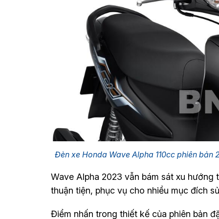
Đèn xe Honda Wave Alpha 110cc phiên bản 
Wave Alpha 2023 vẫn bám sát xu hướng th
thuận tiện, phục vụ cho nhiều mục đích s
Điểm nhấn trong thiết kế của phiên bản 