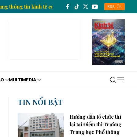
Trang thông tin kinh tế của Thông tấn xã Việt Nam
RSS
ÁO
MULTIMEDIA
TIN NỔI BẬT
Hướng dẫn tổ chức thi
lại tại Điểm thi Trường
Trung học Phổ thông