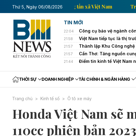
Trang thông tin kinh tế của Thông tấn xã Việt Nam
Thứ 5, Ngày 06/08/2026
TIN MỚI
Công cụ bảo vệ ngành côn
22:04
Việt Nam tiếp tục là thị 
21:58
Thành lập Khu Công nghệ 
21:57
Cần Thơ: Tăng nguồn cung
21:57
Điểm tin kinh tế Việt Nam 
21:44
THỜI SỰ
DOANH NGHIỆP
TÀI CHÍNH & NGÂN HÀNG
Trang chủ
Kinh tế số
Ô tô xe máy
Honda Việt Nam sẽ m
110cc phiên bản 2023