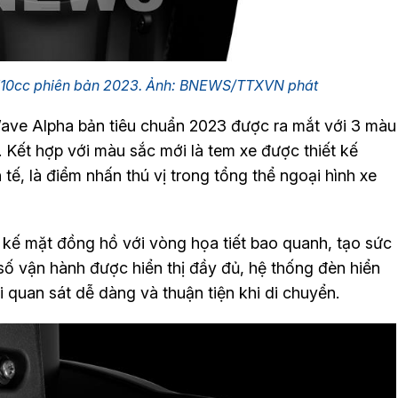
10cc phiên bản 2023. Ảnh: BNEWS/TTXVN phát
ave Alpha bản tiêu chuẩn 2023 được ra mắt với 3 màu
. Kết hợp với màu sắc mới là tem xe được thiết kế
tế, là điểm nhấn thú vị trong tổng thể ngoại hình xe
t kế mặt đồng hồ với vòng họa tiết bao quanh, tạo sức
số vận hành được hiển thị đầy đủ, hệ thống đèn hiển
ái quan sát dễ dàng và thuận tiện khi di chuyển.