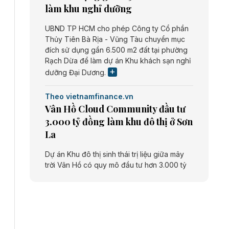
làm khu nghỉ dưỡng
UBND TP HCM cho phép Công ty Cổ phần
Thủy Tiên Bà Rịa - Vũng Tàu chuyển mục
đích sử dụng gần 6.500 m2 đất tại phường
Rạch Dừa để làm dự án Khu khách sạn nghỉ
dưỡng Đại Dương.
Theo vietnamfinance.vn
Vân Hồ Cloud Community đầu tư
3.000 tỷ đồng làm khu đô thị ở Sơn
La
Dự án Khu đô thị sinh thái trị liệu giữa mây
trời Vân Hồ có quy mô đầu tư hơn 3.000 tỷ
đồng do Công ty cổ phần Vân Hồ Cloud
Community thực hiện.
Theo vietnamfinance.vn
Năng lượng môi trường Bắc Giang