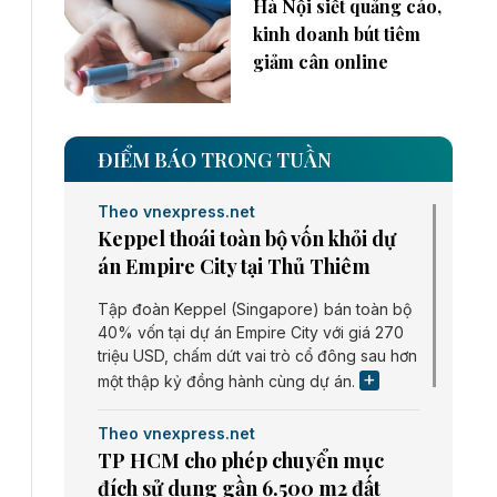
Hà Nội siết quảng cáo,
kinh doanh bút tiêm
giảm cân online
ĐIỂM BÁO TRONG TUẦN
Theo vnexpress.net
Keppel thoái toàn bộ vốn khỏi dự
án Empire City tại Thủ Thiêm
Tập đoàn Keppel (Singapore) bán toàn bộ
40% vốn tại dự án Empire City với giá 270
triệu USD, chấm dứt vai trò cổ đông sau hơn
một thập kỷ đồng hành cùng dự án.
Theo vnexpress.net
TP HCM cho phép chuyển mục
đích sử dụng gần 6.500 m2 đất