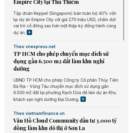
Empire City tại Thủ Thiêm
Tập đoàn Keppel (Singapore) bán toàn bộ 40% vốn
tại dự án Empire City với giá 270 triệu USD, chấm dứt
vai trò cổ đông sau hơn một thập kỷ đồng hành cùng
dự án.
Theo vnexpress.net
TP HCM cho phép chuyển mục đích sử
dụng gần 6.500 m2 đất làm khu nghỉ
dưỡng
UBND TP HCM cho phép Công ty Cổ phần Thủy Tiên
Bà Rịa - Vũng Tàu chuyển mục đích sử dụng gần
6.500 m2 đất tại phường Rạch Dừa để làm dự án Khu
khách sạn nghỉ dưỡng Đại Dương.
Theo vietnamfinance.vn
Vân Hồ Cloud Community đầu tư 3.000 tỷ
đồng làm khu đô thị ở Sơn La