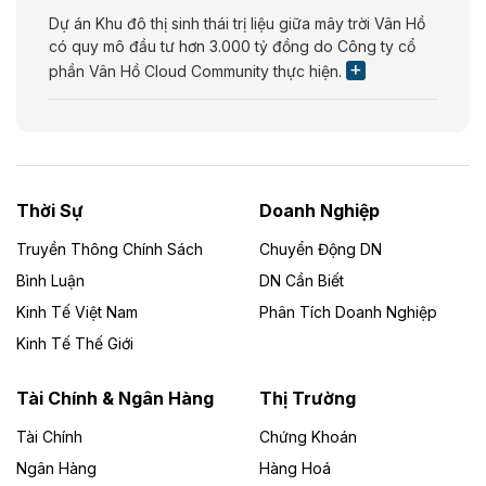
Dự án Khu đô thị sinh thái trị liệu giữa mây trời Vân Hồ
có quy mô đầu tư hơn 3.000 tỷ đồng do Công ty cổ
phần Vân Hồ Cloud Community thực hiện.
Theo vietnamfinance.vn
Năng lượng môi trường Bắc Giang đầu tư
nhà máy điện rác 1.866 tỷ đồng
Thời Sự
Doanh Nghiệp
Dự án Nhà máy xử lý rác và phát điện Bắc Giang do
Công ty TNHH Năng lượng môi trường Bắc Giang làm
Truyền Thông Chính Sách
Chuyển Động DN
chủ đầu tư, có tổng mức đầu tư 1.866 tỷ đồng.
Bình Luận
DN Cần Biết
Kinh Tế Việt Nam
Phân Tích Doanh Nghiệp
Theo vietnamfinance.vn
Đức Long Gia Lai mở rộng ‘hệ sinh thái’
Kinh Tế Thế Giới
năng lượng với loạt dự án nghìn tỷ ở Gia
Lai
Tài Chính & Ngân Hàng
Thị Trường
Tài Chính
Chứng Khoán
Bốn doanh nghiệp có sự góp vốn của Công ty Cổ
phần Tập đoàn Đức Long Gia Lai (HoSE: DLG) được
Ngân Hàng
Hàng Hoá
chấp thuận đầu tư 4 dự án điện gió và điện mặt trời tại