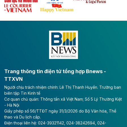
Đề xuất đầu tư 11.500 tỷ đồng xây dựng cao
tốc CT.11 qua Ninh Bình
Dự án đầu tư tuyến cao tốc CT.11, đoạn Liêm Tuyền -
Đông A dài khoảng 25,1 km được kỳ vọng sẽ tạo động
lực phát triển kinh tế - xã hội khu vực phía Nam đồng
bằng sông Hồng.
Theo baodautu.vn
ACV rót gần 40 ngàn tỷ đồng vào sân bay
Long Thành
Trang thông tin điện tử tổng hợp Bnews -
TTXVN
Tổng công ty Cảng hàng không Việt Nam - CTCP
Người chịu trách nhiệm chính: Lê Thị Thanh Huyền. Trưởng ban
(ACV) vừa lập kỷ lục mới về lợi nhuận trong quý
biên tập Tin Kinh tế
II/2026.
Cơ quan chủ quản: Thông tấn xã Việt Nam; Số 5 Lý Thường Kiệt
- Hà Nội
Theo baodautu.vn
Giấy phép số 56/TTĐT ngày 31/3/2026 do Bộ Văn hóa, Thể
Vinaconex lập đỉnh doanh thu
thao và Du lịch cấp.
Điện thoại liên hệ: 024-39321142, 024-38242694, 024-
Tổng CTCP Xuất nhập khẩu và Xây dựng Việt Nam