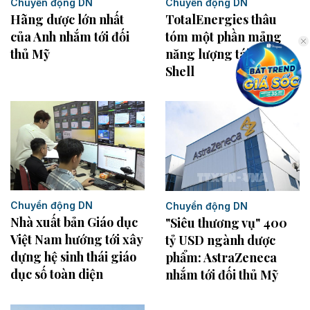
Chuyển động DN
Chuyển động DN
TotalEnergies thâu
Hãng dược lớn nhất
tóm một phần mảng
của Anh nhắm tới đối
năng lượng tái tạo của
thủ Mỹ
Shell
Chuyển động DN
Chuyển động DN
Nhà xuất bản Giáo dục
"Siêu thương vụ" 400
Việt Nam hướng tới xây
tỷ USD ngành dược
dựng hệ sinh thái giáo
phẩm: AstraZeneca
dục số toàn diện
nhắm tới đối thủ Mỹ