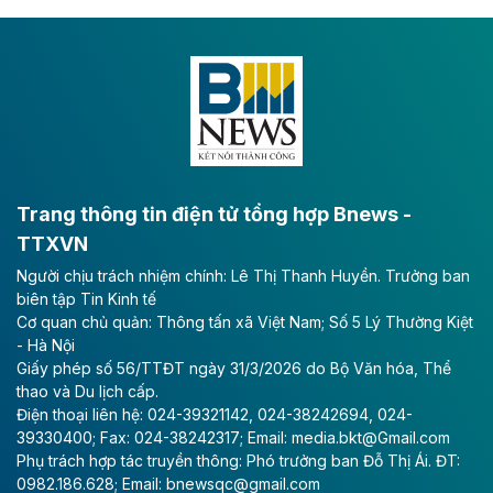
thuần gần 7.268 tỷ đồng, tăng 4% so với cùng kỳ và
cũng là mức cao nhất lịch sử hoạt động của doanh
nghiệp.
Theo baodautu.vn
VNG sớm vượt kế hoạch lợi nhuận năm
CTCP Tập đoàn VNG công bố kết quả quý II với
doanh thu tăng mạnh và lợi nhuận ròng kỷ lục, gấp 16
Trang thông tin điện tử tổng hợp Bnews -
lần cùng kỳ.
TTXVN
Theo vietnamfinance.vn
Người chịu trách nhiệm chính: Lê Thị Thanh Huyền. Trưởng ban
VinEnergo của tỷ phú Phạm Nhật Vượng
biên tập Tin Kinh tế
Cơ quan chủ quản: Thông tấn xã Việt Nam; Số 5 Lý Thường Kiệt
đăng ký đầu tư dự án điện gió 9.100 tỷ
- Hà Nội
đồng tại Quảng Trị
Giấy phép số 56/TTĐT ngày 31/3/2026 do Bộ Văn hóa, Thể
thao và Du lịch cấp.
Công ty Cổ phần Năng lượng VinEnergo là nhà đầu tư
Điện thoại liên hệ: 024-39321142, 024-38242694, 024-
duy nhất nộp hồ sơ đăng ký thực hiện Dự án Nhà máy
39330400; Fax: 024-38242317; Email: media.bkt@Gmail.com
Điện gió Halcom Hồng Đức tại Quảng Trị với tổng vốn
Phụ trách hợp tác truyền thông: Phó trưởng ban Đỗ Thị Ái. ĐT:
đầu tư hơn 9.127 tỷ đồng.
0982.186.628; Email: bnewsqc@gmail.com