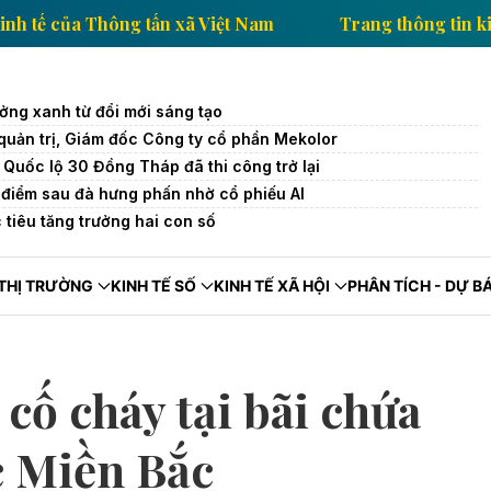
thông tin kinh tế của Thông tấn xã Việt Nam
Trang 
ưởng xanh từ đổi mới sáng tạo
 quản trị, Giám đốc Công ty cổ phần Mekolor
uốc lộ 30 Đồng Tháp đã thi công trở lại
điểm sau đà hưng phấn nhờ cổ phiếu AI
tiêu tăng trưởng hai con số
THỊ TRƯỜNG
KINH TẾ SỐ
KINH TẾ XÃ HỘI
PHÂN TÍCH - DỰ B
cố cháy tại bãi chứa
c Miền Bắc