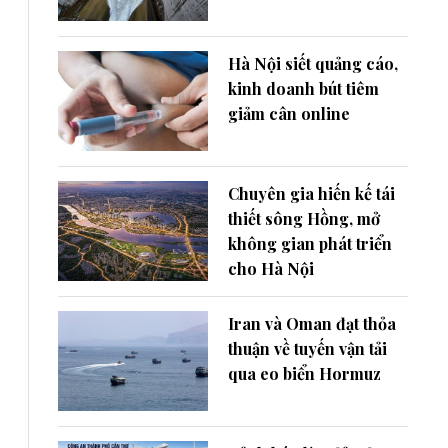
Hà Nội siết quảng cáo,
kinh doanh bút tiêm
giảm cân online
Chuyên gia hiến kế tái
thiết sông Hồng, mở
không gian phát triển
cho Hà Nội
Iran và Oman đạt thỏa
thuận về tuyến vận tải
qua eo biển Hormuz