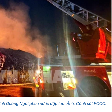
ỉnh Quảng Ngãi phun nước dập lửa. Ảnh: Cảnh sát PCCC.