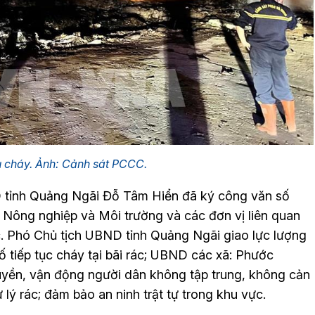
ụ cháy. Ảnh: Cảnh sát PCCC.
 tỉnh Quảng Ngãi Đỗ Tâm Hiển đã ký công văn số
ông nghiệp và Môi trường và các đơn vị liên quan
c. Phó Chủ tịch UBND tỉnh Quảng Ngãi giao lực lượng
ố tiếp tục cháy tại bãi rác; UBND các xã: Phước
uyền, vận động người dân không tập trung, không cản
 lý rác; đảm bảo an ninh trật tự trong khu vực.