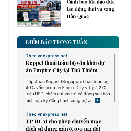
Cảnh báo lừa đảo đưa
lao động thời vụ sang
Hàn Quốc
ĐIỂM BÁO TRONG TUẦN
Theo vnexpress.net
Keppel thoái toàn bộ vốn khỏi dự
án Empire City tại Thủ Thiêm
Tập đoàn Keppel (Singapore) bán toàn bộ
40% vốn tại dự án Empire City với giá 270
triệu USD, chấm dứt vai trò cổ đông sau hơn
một thập kỷ đồng hành cùng dự án.
Theo vnexpress.net
TP HCM cho phép chuyển mục
đích sử dụng gần 6.500 m2 đất