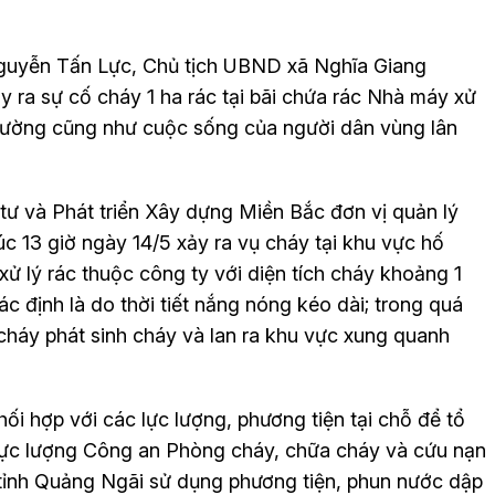
 Nguyễn Tấn Lực, Chủ tịch UBND xã Nghĩa Giang
y ra sự cố cháy 1 ha rác tại bãi chứa rác Nhà máy xử
rường cũng như cuộc sống của người dân vùng lân
ư và Phát triển Xây dựng Miền Bắc đơn vị quản lý
c 13 giờ ngày 14/5 xảy ra vụ cháy tại khu vực hố
ử lý rác thuộc công ty với diện tích cháy khoảng 1
 định là do thời tiết nắng nóng kéo dài; trong quá
 cháy phát sinh cháy và lan ra khu vực xung quanh
hối hợp với các lực lượng, phương tiện tại chỗ để tổ
lực lượng Công an Phòng cháy, chữa cháy và cứu nạn
 tỉnh Quảng Ngãi sử dụng phương tiện, phun nước dập