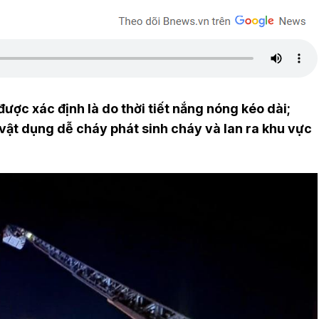
ợc xác định là do thời tiết nắng nóng kéo dài;
 vật dụng dễ cháy phát sinh cháy và lan ra khu vực