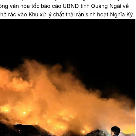
 công văn hỏa tốc báo cáo UBND tỉnh Quảng Ngãi về
ở rác vào Khu xử lý chất thải rắn sinh hoạt Nghĩa Kỳ.