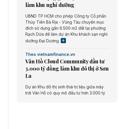
làm khu nghỉ dưỡng
UBND TP HCM cho phép Công ty Cổ phần
Thủy Tiên Bà Rịa - Vũng Tàu chuyển mục
đích sử dụng gần 6.500 m2 đất tại phường
Rạch Dừa để làm dự án Khu khách sạn nghỉ
dưỡng Đại Dương.
Theo vietnamfinance.vn
Vân Hồ Cloud Community đầu tư
3.000 tỷ đồng làm khu đô thị ở Sơn
La
Dự án Khu đô thị sinh thái trị liệu giữa mây
trời Vân Hồ có quy mô đầu tư hơn 3.000 tỷ
đồng do Công ty cổ phần Vân Hồ Cloud
Community thực hiện.
Theo vietnamfinance.vn
Năng lượng môi trường Bắc Giang