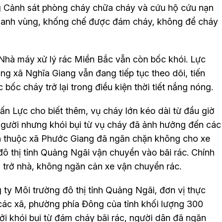
g Cảnh sát phòng cháy chữa cháy và cứu hộ cứu nạn
oanh vùng, khống chế được đám cháy, không để cháy
a Nhà máy xử lý rác Miền Bắc vẫn còn bốc khói. Lực
g xã Nghĩa Giang vẫn đang tiếp tục theo dõi, tiến
 bốc cháy trở lại trong điều kiện thời tiết nắng nóng.
 Lực cho biết thêm, vụ cháy lớn kéo dài từ đầu giờ
ề người nhưng khói bụi từ vụ cháy đã ảnh hưởng đến các
ân thuộc xã Phước Giang đã ngăn chặn không cho xe
ô thị tỉnh Quảng Ngãi vận chuyển vào bãi rác. Chính
trở nhà, không ngăn cản xe vận chuyển rác.
y Môi trường đô thị tỉnh Quảng Ngãi, đơn vị thực
 các xã, phường phía Đông của tỉnh khối lượng 300
i khói bụi từ đám cháy bãi rác, người dân đã ngăn