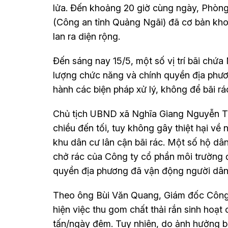
lửa. Đến khoảng 20 giờ cùng ngày, Phòn
(Công an tỉnh Quảng Ngãi) đã cơ bản kh
lan ra diện rộng.
Đến sáng nay 15/5, một số vị trí bãi chứ
lượng chức năng và chính quyền địa phươn
hành các biện pháp xử lý, không để bãi rác
Chủ tịch UBND xã Nghĩa Giang Nguyễn Tấn
chiều đến tối, tuy không gây thiệt hại v
khu dân cư lân cận bãi rác. Một số hộ d
chở rác của Công ty cổ phần môi trường đ
quyền địa phương đã vận động người dân 
Theo ông Bùi Văn Quang, Giám đốc Công t
hiện việc thu gom chất thải rắn sinh hoạt
tấn/ngày đêm. Tuy nhiên, do ảnh hưởng bở