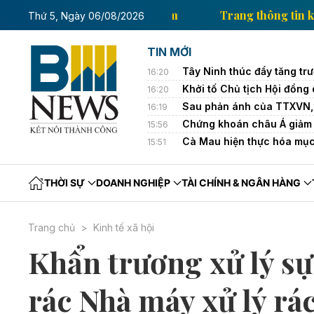
 thông tin kinh tế của Thông tấn xã Việt Nam
Trang 
Thứ 5, Ngày 06/08/2026
TIN MỚI
Tây Ninh thúc đẩy tăng tr
16:20
Khởi tố Chủ tịch Hội đồng
16:20
Sau phản ánh của TTXVN, Q
16:19
Chứng khoán châu Á giảm 
15:56
Cà Mau hiện thực hóa mục 
15:51
THỜI SỰ
DOANH NGHIỆP
TÀI CHÍNH & NGÂN HÀNG
Trang chủ
Kinh tế xã hội
Khẩn trương xử lý sự 
rác Nhà máy xử lý rá