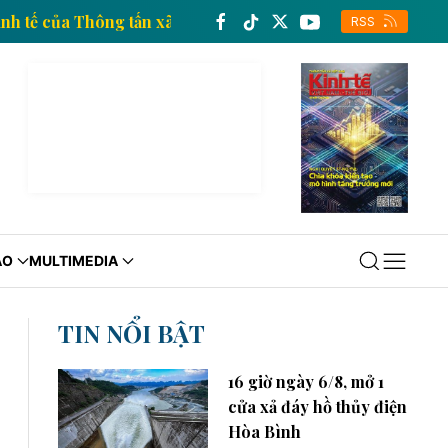
thông tin kinh tế của Thông tấn xã Việt Nam
Trang t
RSS
ÁO
MULTIMEDIA
TIN NỔI BẬT
16 giờ ngày 6/8, mở 1
cửa xả đáy hồ thủy điện
Hòa Bình