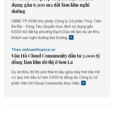
dụng gần 6.500 m2 đất làm khu nghỉ
dưỡng
UBND TP HCM cho phép Công ty Cổ phần Thủy Tiên
Bà Rịa - Vũng Tàu chuyển mục đích sử dụng gần
6.500 m2 đất tại phường Rạch Dừa để làm dự án Khu
khách sạn nghỉ dưỡng Đại Dương.
Theo vietnamfinance.vn
Vân Hồ Cloud Community đầu tư 3.000 tỷ
đồng làm khu đô thị ở Sơn La
Dự án Khu đô thị sinh thái trị liệu giữa mây trời Vân Hồ
có quy mô đầu tư hơn 3.000 tỷ đồng do Công ty cổ
phần Vân Hồ Cloud Community thực hiện.
Theo vietnamfinance.vn
Năng lượng môi trường Bắc Giang đầu tư
nhà máy điện rác 1.866 tỷ đồng