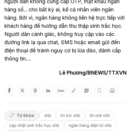
người dân không cung cấp OTP, mật khẩu ngân
hàng số... cho bất kỳ ai, kể cả nhân viên ngân
hàng. Bởi vì, ngân hàng không liên hệ trực tiếp với
khách hàng để hướng dẫn thu thập sinh trắc học.
Người dân cảnh giác, không truy cập vào các
đường link lạ qua chat, SMS hoặc email gửi đến
điện thoại để tránh nguy cơ bị lừa đảo, đánh cắp
thông tin….
Lê Phương/BNEWS/TTXVN
Zalo
Từ khóa:
shb
tin tức shb
tin mới shb
cập nhật sinh trắc học shb
ngân hàng điện tử shb