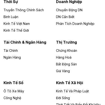
Thời Sự
Doanh Nghiệp
Dự án Nhà máy xử lý rác và phát điện Bắc Giang do
Công ty TNHH Năng lượng môi trường Bắc Giang làm
Truyền Thông Chính Sách
Chuyển Động DN
chủ đầu tư, có tổng mức đầu tư 1.866 tỷ đồng.
Bình Luận
DN Cần Biết
Kinh Tế Việt Nam
Phân Tích Doanh Nghiệp
Theo vietnamfinance.vn
Đức Long Gia Lai mở rộng ‘hệ sinh thái’
Kinh Tế Thế Giới
năng lượng với loạt dự án nghìn tỷ ở Gia
Lai
Tài Chính & Ngân Hàng
Thị Trường
Tài Chính
Chứng Khoán
Bốn doanh nghiệp có sự góp vốn của Công ty Cổ
phần Tập đoàn Đức Long Gia Lai (HoSE: DLG) được
Ngân Hàng
Hàng Hoá
chấp thuận đầu tư 4 dự án điện gió và điện mặt trời tại
Bất Động Sản
Gia Lai với tổng vốn hơn 4.750 tỷ đồng.
Giá Vàng
Theo vnexpress.net
Đồng Nai cho thuê gần 59 ha đất làm khu
Kinh Tế Số
Kinh Tế Xã Hội
công nghiệp ở Long Thành
Ô Tô Xe Máy
Kinh Tế Và Pháp Luật
Công Nghệ
UBND TP Đồng Nai cho Công ty Amata thuê gần 59 ha
Đời Sống
đất để đầu tư khu công nghiệp công nghệ cao Long
Thời Tiết Và Biến Đổi Khí Hậu