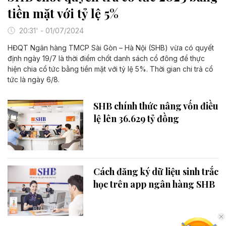
tiền mặt với tỷ lệ 5%
20:31' - 01/07/2024
HĐQT Ngân hàng TMCP Sài Gòn – Hà Nội (SHB) vừa có quyết
định ngày 19/7 là thời điểm chốt danh sách cổ đông để thực
hiện chia cổ tức bằng tiền mặt với tỷ lệ 5%. Thời gian chi trả cổ
tức là ngày 6/8.
SHB chính thức nâng vốn điều
lệ lên 36.629 tỷ đồng
Cách đăng ký dữ liệu sinh trắc
học trên app ngân hàng SHB