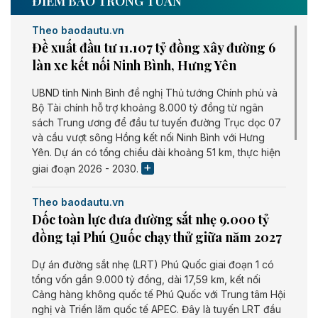
ĐIỂM BÁO TRONG TUẦN
Theo baodautu.vn
Đề xuất đầu tư 11.107 tỷ đồng xây đường 6
làn xe kết nối Ninh Bình, Hưng Yên
UBND tỉnh Ninh Bình đề nghị Thủ tướng Chính phủ và
Bộ Tài chính hỗ trợ khoảng 8.000 tỷ đồng từ ngân
sách Trung ương để đầu tư tuyến đường Trục dọc 07
và cầu vượt sông Hồng kết nối Ninh Bình với Hưng
Yên. Dự án có tổng chiều dài khoảng 51 km, thực hiện
giai đoạn 2026 - 2030.
Theo baodautu.vn
Dốc toàn lực đưa đường sắt nhẹ 9.000 tỷ
đồng tại Phú Quốc chạy thử giữa năm 2027
Dự án đường sắt nhẹ (LRT) Phú Quốc giai đoạn 1 có
tổng vốn gần 9.000 tỷ đồng, dài 17,59 km, kết nối
Cảng hàng không quốc tế Phú Quốc với Trung tâm Hội
nghị và Triển lãm quốc tế APEC. Đây là tuyến LRT đầu