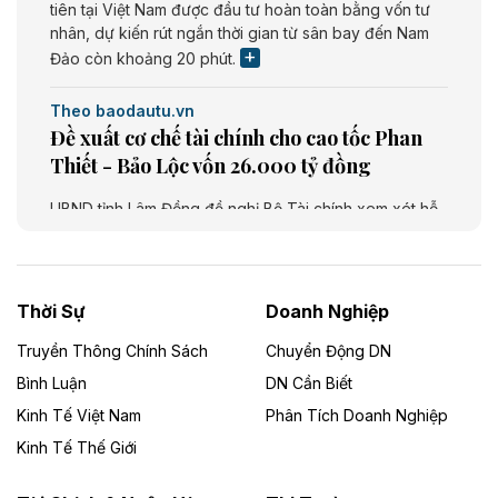
tiên tại Việt Nam được đầu tư hoàn toàn bằng vốn tư
nhân, dự kiến rút ngắn thời gian từ sân bay đến Nam
Đảo còn khoảng 20 phút.
Theo baodautu.vn
Đề xuất cơ chế tài chính cho cao tốc Phan
Thiết - Bảo Lộc vốn 26.000 tỷ đồng
UBND tỉnh Lâm Đồng đề nghị Bộ Tài chính xem xét hỗ
trợ khoảng 10.000 tỷ đồng từ ngân sách Trung ương
giai đoạn 2026 - 2030 để đầu tư cao tốc Phan Thiết -
Bảo Lộc, thuộc tuyến Phan Thiết - Bảo Lộc - Gia Nghĩa
- Bu Prăng. Dự án dài khoảng 73,49 km, tổng mức đầu
Thời Sự
Doanh Nghiệp
tư dự kiến 26.000 tỷ đồng.
Truyền Thông Chính Sách
Chuyển Động DN
Theo baodautu.vn
Bình Luận
DN Cần Biết
Cà Mau chấp thuận chủ trương đầu tư Dự
Kinh Tế Việt Nam
Phân Tích Doanh Nghiệp
án khu chợ và nhà ở nông thôn vốn 563 tỷ
Kinh Tế Thế Giới
đồng