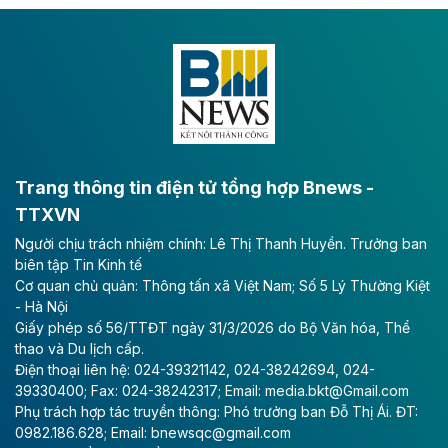
Dự án đầu tư tuyến cao tốc CT.11, đoạn Liêm Tuyền -
Đông A dài khoảng 25,1 km được kỳ vọng sẽ tạo động
lực phát triển kinh tế - xã hội khu vực phía Nam đồng
bằng sông Hồng.
Theo baodautu.vn
ACV rót gần 40 ngàn tỷ đồng vào sân bay
Long Thành
Trang thông tin điện tử tổng hợp Bnews -
TTXVN
Tổng công ty Cảng hàng không Việt Nam - CTCP
Người chịu trách nhiệm chính: Lê Thị Thanh Huyền. Trưởng ban
(ACV) vừa lập kỷ lục mới về lợi nhuận trong quý
biên tập Tin Kinh tế
II/2026.
Cơ quan chủ quản: Thông tấn xã Việt Nam; Số 5 Lý Thường Kiệt
- Hà Nội
Theo baodautu.vn
Giấy phép số 56/TTĐT ngày 31/3/2026 do Bộ Văn hóa, Thể
Vinaconex lập đỉnh doanh thu
thao và Du lịch cấp.
Điện thoại liên hệ: 024-39321142, 024-38242694, 024-
Tổng CTCP Xuất nhập khẩu và Xây dựng Việt Nam
39330400; Fax: 024-38242317; Email: media.bkt@Gmail.com
(Vinaconex) đã khép lại nửa đầu năm với doanh thu
Phụ trách hợp tác truyền thông: Phó trưởng ban Đỗ Thị Ái. ĐT:
thuần gần 7.268 tỷ đồng, tăng 4% so với cùng kỳ và
0982.186.628; Email: bnewsqc@gmail.com
cũng là mức cao nhất lịch sử hoạt động của doanh