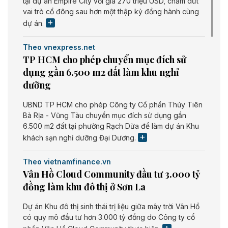
tại dự án Empire City với giá 270 triệu USD, chấm dứt
vai trò cổ đông sau hơn một thập kỷ đồng hành cùng
dự án.
Theo vnexpress.net
TP HCM cho phép chuyển mục đích sử
dụng gần 6.500 m2 đất làm khu nghỉ
dưỡng
UBND TP HCM cho phép Công ty Cổ phần Thủy Tiên
Bà Rịa - Vũng Tàu chuyển mục đích sử dụng gần
6.500 m2 đất tại phường Rạch Dừa để làm dự án Khu
khách sạn nghỉ dưỡng Đại Dương.
Theo vietnamfinance.vn
Vân Hồ Cloud Community đầu tư 3.000 tỷ
đồng làm khu đô thị ở Sơn La
Dự án Khu đô thị sinh thái trị liệu giữa mây trời Vân Hồ
có quy mô đầu tư hơn 3.000 tỷ đồng do Công ty cổ