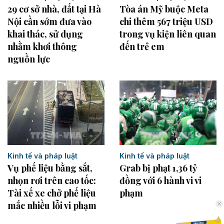
29 cơ sở nhà, đất tại Hà
Tòa án Mỹ buộc Meta
Nội cần sớm đưa vào
chi thêm 567 triệu USD
khai thác, sử dụng
trong vụ kiện liên quan
nhằm khơi thông
đến trẻ em
nguồn lực
Kinh tế và pháp luật
Kinh tế và pháp luật
Vụ phế liệu bằng sắt,
Grab bị phạt 1,36 tỷ
nhọn rơi trên cao tốc:
đồng với 6 hành vi vi
Tài xế xe chở phế liệu
phạm
mắc nhiều lỗi vi phạm