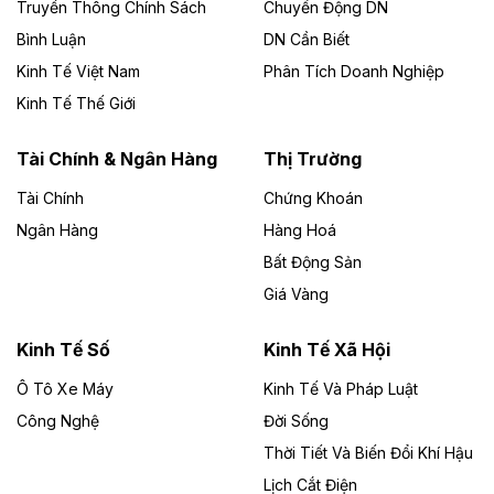
Truyền Thông Chính Sách
Chuyển Động DN
chủ đầu tư, có tổng mức đầu tư 1.866 tỷ đồng.
Bình Luận
DN Cần Biết
Kinh Tế Việt Nam
Phân Tích Doanh Nghiệp
Theo vietnamfinance.vn
Đức Long Gia Lai mở rộng ‘hệ sinh thái’
Kinh Tế Thế Giới
năng lượng với loạt dự án nghìn tỷ ở Gia
Lai
Tài Chính & Ngân Hàng
Thị Trường
Tài Chính
Chứng Khoán
Bốn doanh nghiệp có sự góp vốn của Công ty Cổ
phần Tập đoàn Đức Long Gia Lai (HoSE: DLG) được
Ngân Hàng
Hàng Hoá
chấp thuận đầu tư 4 dự án điện gió và điện mặt trời tại
Bất Động Sản
Gia Lai với tổng vốn hơn 4.750 tỷ đồng.
Giá Vàng
Theo vnexpress.net
Đồng Nai cho thuê gần 59 ha đất làm khu
Kinh Tế Số
Kinh Tế Xã Hội
công nghiệp ở Long Thành
Ô Tô Xe Máy
Kinh Tế Và Pháp Luật
Công Nghệ
UBND TP Đồng Nai cho Công ty Amata thuê gần 59 ha
Đời Sống
đất để đầu tư khu công nghiệp công nghệ cao Long
Thời Tiết Và Biến Đổi Khí Hậu
Thành, thời hạn đến 2065.
Lịch Cắt Điện