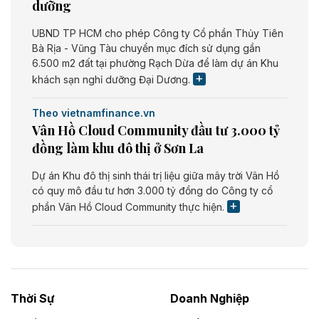
dưỡng
UBND TP HCM cho phép Công ty Cổ phần Thủy Tiên
Bà Rịa - Vũng Tàu chuyển mục đích sử dụng gần
6.500 m2 đất tại phường Rạch Dừa để làm dự án Khu
khách sạn nghỉ dưỡng Đại Dương.
Theo vietnamfinance.vn
Vân Hồ Cloud Community đầu tư 3.000 tỷ
đồng làm khu đô thị ở Sơn La
Dự án Khu đô thị sinh thái trị liệu giữa mây trời Vân Hồ
có quy mô đầu tư hơn 3.000 tỷ đồng do Công ty cổ
phần Vân Hồ Cloud Community thực hiện.
Theo vietnamfinance.vn
Năng lượng môi trường Bắc Giang đầu tư
nhà máy điện rác 1.866 tỷ đồng
Thời Sự
Doanh Nghiệp
Dự án Nhà máy xử lý rác và phát điện Bắc Giang do
Công ty TNHH Năng lượng môi trường Bắc Giang làm