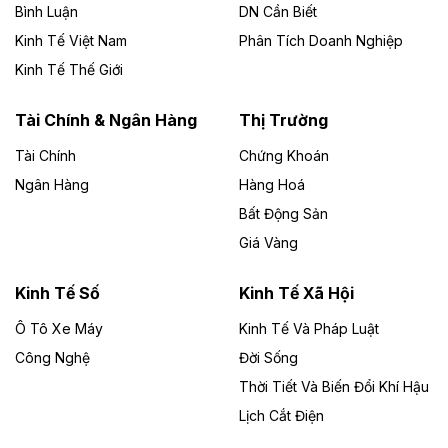
Bình Luận
DN Cần Biết
Kinh Tế Việt Nam
Phân Tích Doanh Nghiệp
Theo vietnamfinance.vn
Đức Long Gia Lai mở rộng ‘hệ sinh thái’
Kinh Tế Thế Giới
năng lượng với loạt dự án nghìn tỷ ở Gia
Lai
Tài Chính & Ngân Hàng
Thị Trường
Tài Chính
Chứng Khoán
Bốn doanh nghiệp có sự góp vốn của Công ty Cổ
phần Tập đoàn Đức Long Gia Lai (HoSE: DLG) được
Ngân Hàng
Hàng Hoá
chấp thuận đầu tư 4 dự án điện gió và điện mặt trời tại
Bất Động Sản
Gia Lai với tổng vốn hơn 4.750 tỷ đồng.
Giá Vàng
Theo vnexpress.net
Đồng Nai cho thuê gần 59 ha đất làm khu
Kinh Tế Số
Kinh Tế Xã Hội
công nghiệp ở Long Thành
Ô Tô Xe Máy
Kinh Tế Và Pháp Luật
Công Nghệ
UBND TP Đồng Nai cho Công ty Amata thuê gần 59 ha
Đời Sống
đất để đầu tư khu công nghiệp công nghệ cao Long
Thời Tiết Và Biến Đổi Khí Hậu
Thành, thời hạn đến 2065.
Lịch Cắt Điện