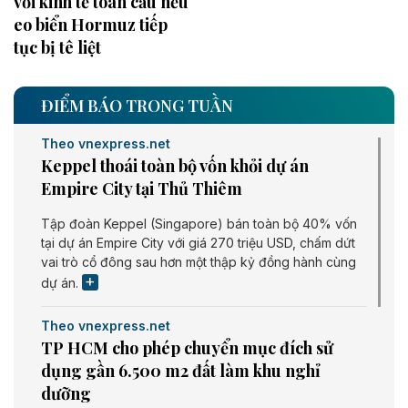
với kinh tế toàn cầu nếu
eo biển Hormuz tiếp
tục bị tê liệt
ĐIỂM BÁO TRONG TUẦN
Theo vnexpress.net
Keppel thoái toàn bộ vốn khỏi dự án
Empire City tại Thủ Thiêm
Tập đoàn Keppel (Singapore) bán toàn bộ 40% vốn
tại dự án Empire City với giá 270 triệu USD, chấm dứt
vai trò cổ đông sau hơn một thập kỷ đồng hành cùng
dự án.
Theo vnexpress.net
TP HCM cho phép chuyển mục đích sử
dụng gần 6.500 m2 đất làm khu nghỉ
dưỡng