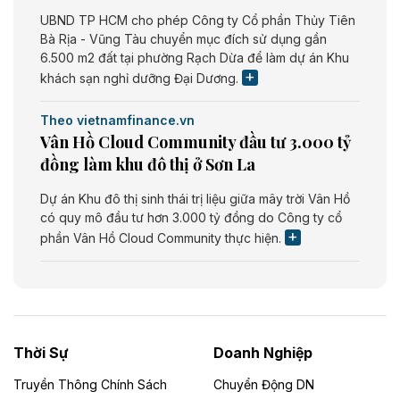
UBND TP HCM cho phép Công ty Cổ phần Thủy Tiên
Bà Rịa - Vũng Tàu chuyển mục đích sử dụng gần
6.500 m2 đất tại phường Rạch Dừa để làm dự án Khu
khách sạn nghỉ dưỡng Đại Dương.
Theo vietnamfinance.vn
Vân Hồ Cloud Community đầu tư 3.000 tỷ
đồng làm khu đô thị ở Sơn La
Dự án Khu đô thị sinh thái trị liệu giữa mây trời Vân Hồ
có quy mô đầu tư hơn 3.000 tỷ đồng do Công ty cổ
phần Vân Hồ Cloud Community thực hiện.
Theo vietnamfinance.vn
Năng lượng môi trường Bắc Giang đầu tư
nhà máy điện rác 1.866 tỷ đồng
Thời Sự
Doanh Nghiệp
Dự án Nhà máy xử lý rác và phát điện Bắc Giang do
Công ty TNHH Năng lượng môi trường Bắc Giang làm
Truyền Thông Chính Sách
Chuyển Động DN
chủ đầu tư, có tổng mức đầu tư 1.866 tỷ đồng.