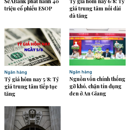
SeABank phát hành 40
Tỷ giá hôm nay 6/8: Tỷ
triệu cổ phiếu ESOP
giá trung tâm nối dài
đà tăng
Ngân hàng
Ngân hàng
Nguồn vốn chính thống
Tỷ giá hôm nay 5/8: Tỷ
gỡ khó, chặn tín dụng
giá trung tâm tiếp tục
đen ở An Giang
tăng