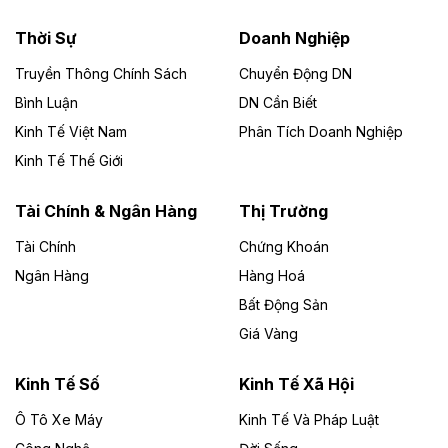
nhà máy điện rác 1.866 tỷ đồng
Thời Sự
Doanh Nghiệp
Dự án Nhà máy xử lý rác và phát điện Bắc Giang do
Công ty TNHH Năng lượng môi trường Bắc Giang làm
Truyền Thông Chính Sách
Chuyển Động DN
chủ đầu tư, có tổng mức đầu tư 1.866 tỷ đồng.
Bình Luận
DN Cần Biết
Kinh Tế Việt Nam
Phân Tích Doanh Nghiệp
Theo vietnamfinance.vn
Đức Long Gia Lai mở rộng ‘hệ sinh thái’
Kinh Tế Thế Giới
năng lượng với loạt dự án nghìn tỷ ở Gia
Lai
Tài Chính & Ngân Hàng
Thị Trường
Tài Chính
Chứng Khoán
Bốn doanh nghiệp có sự góp vốn của Công ty Cổ
phần Tập đoàn Đức Long Gia Lai (HoSE: DLG) được
Ngân Hàng
Hàng Hoá
chấp thuận đầu tư 4 dự án điện gió và điện mặt trời tại
Bất Động Sản
Gia Lai với tổng vốn hơn 4.750 tỷ đồng.
Giá Vàng
Theo vnexpress.net
Đồng Nai cho thuê gần 59 ha đất làm khu
Kinh Tế Số
Kinh Tế Xã Hội
công nghiệp ở Long Thành
Ô Tô Xe Máy
Kinh Tế Và Pháp Luật