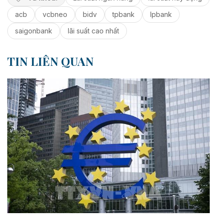
acb
vcbneo
bidv
tpbank
lpbank
saigonbank
lãi suất cao nhất
TIN LIÊN QUAN