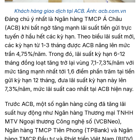
Khách hàng giao dịch tại ACB. Ảnh: acb.com.vn
Đáng chú ý nhất là Ngân hàng TMCP Á Châu
(ACB) khi bất ngờ tăng mạnh lãi suất tiền gửi trực
tuyến ở hầu hết các kỳ hạn. Theo biểu lãi suất mới,
các kỳ hạn từ 1-3 tháng được ACB nâng lên mức
trần 4,75%/năm. Trong đó, lãi suất kỳ hạn 6-12
tháng đồng loạt tăng trở lại vùng 7,1-7,3%/năm với
mức tăng mạnh nhất tới 1,6 điểm phần trăm tại tiền
gửi kỳ hạn 12 tháng, đưa lãi suất kỳ hạn này lên
7,3%/năm, mức lãi suất cao nhất tại ACB hiện nay.
Trước ACB, một số ngân hàng cũng đã tăng lãi
suất huy động như Ngân hàng Thương mại TNHH
MTV Ngoại thương Công nghệ số (VCBNeo),
Ngân hàng TMCP Tiên Phong (TPBank) và Ngân
hàng TMCP Đầu tư và Phát triển Việt Nam (BIDV).