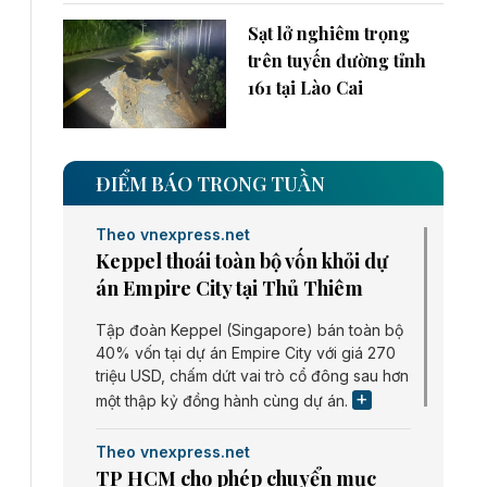
Sạt lở nghiêm trọng
trên tuyến đường tỉnh
161 tại Lào Cai
ĐIỂM BÁO TRONG TUẦN
Theo vnexpress.net
Keppel thoái toàn bộ vốn khỏi dự
án Empire City tại Thủ Thiêm
Tập đoàn Keppel (Singapore) bán toàn bộ
40% vốn tại dự án Empire City với giá 270
triệu USD, chấm dứt vai trò cổ đông sau hơn
một thập kỷ đồng hành cùng dự án.
Theo vnexpress.net
TP HCM cho phép chuyển mục