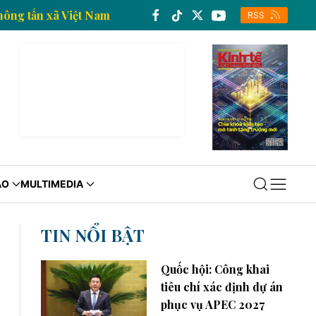
h tế của Thông tấn xã Việt Nam
Trang thông tin kin
RSS
ÁO
MULTIMEDIA
TIN NỔI BẬT
Quốc hội: Công khai
tiêu chí xác định dự án
phục vụ APEC 2027