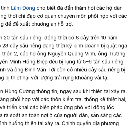
 tỉnh
Lâm Đồng
cho biết đã đến thăm hỏi các hộ dân
 đồng thời chỉ đạo cơ quan chuyên môn phối hợp với các
g để đề xuất phương án hỗ trợ.
ơn 20 tấn sầu riêng, đồng thời có 8 cây trên 10 năm
23 cây sầu riêng đang thời kỳ kinh doanh bị quật ngã
 tại thôn 2, các hộ ông Nguyễn Quang Vinh, ông Trương
ễn Minh Hồng Điệp đều bị rụng từ 5–6 tấn sầu riêng
h và ông Đinh Văn Tới còn có nhiều cây sầu riêng bị
bị thiệt hại với lượng trái rụng khoảng vài tạ.
Hùng Cường thông tin, ngay sau khi thiên tai xảy ra,
g phối hợp với các thôn kiểm tra, thống kê thiệt hại,
à triển khai các biện pháp ứng phó với dông lốc
a rà soát an toàn nơi ở của người dân, sẵn sàng các
ình huống thiên tai xảy ra. Chính quyền địa phương