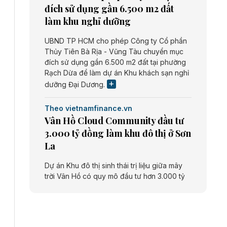
đích sử dụng gần 6.500 m2 đất
làm khu nghỉ dưỡng
UBND TP HCM cho phép Công ty Cổ phần
Thủy Tiên Bà Rịa - Vũng Tàu chuyển mục
đích sử dụng gần 6.500 m2 đất tại phường
Rạch Dừa để làm dự án Khu khách sạn nghỉ
dưỡng Đại Dương.
Theo vietnamfinance.vn
Vân Hồ Cloud Community đầu tư
3.000 tỷ đồng làm khu đô thị ở Sơn
La
Dự án Khu đô thị sinh thái trị liệu giữa mây
trời Vân Hồ có quy mô đầu tư hơn 3.000 tỷ
đồng do Công ty cổ phần Vân Hồ Cloud
Community thực hiện.
Theo vietnamfinance.vn