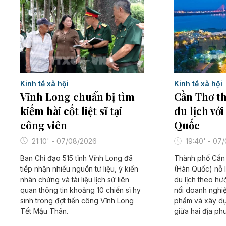
Kinh tế xã hội
Kinh tế xã hội
Vĩnh Long chuẩn bị tìm
Cần Thơ th
kiếm hài cốt liệt sĩ tại
du lịch với
công viên
Quốc
21:10' - 07/08/2026
19:40' - 07
Ban Chỉ đạo 515 tỉnh Vĩnh Long đã
Thành phố Cần 
tiếp nhận nhiều nguồn tư liệu, ý kiến
(Hàn Quốc) nỗ l
nhân chứng và tài liệu lịch sử liên
du lịch theo hư
quan thông tin khoảng 10 chiến sĩ hy
nối doanh nghiệ
sinh trong đợt tiến công Vĩnh Long
phẩm và xây dự
Tết Mậu Thân.
giữa hai địa ph