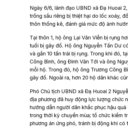
Ngày 6/6, lãnh đạo UBND xã Đạ Huoai 2,
trồng sầu riêng bị thiệt hại do lốc xoáy,
thôn thống kê, đánh giá mức độ ảnh hưởn
Tại thôn 1, hộ ông Lại Văn Viễn bị rụng h
tuổi bị gãy đổ. Hộ ông Nguyễn Tấn Dư có 
và gần 10 tấn trái bị rụng. Trong khi đó,
Công Bình, ông Đinh Văn Tới và ông Nguy
mỗi hộ. Trong đó, hộ ông Trương Công Bìn
gãy đổ. Ngoài ra, hơn 20 hộ dân khác cũng 
Phó Chủ tịch UBND xã Đạ Huoai 2 Nguyễn 
địa phương đã huy động lực lượng chức năn
hướng dẫn người dân khắc phục hậu quả v
trong thời kỳ chuyển mùa; tổ chức kiểm tr
phương án ứng phó, tránh bị động khi có t