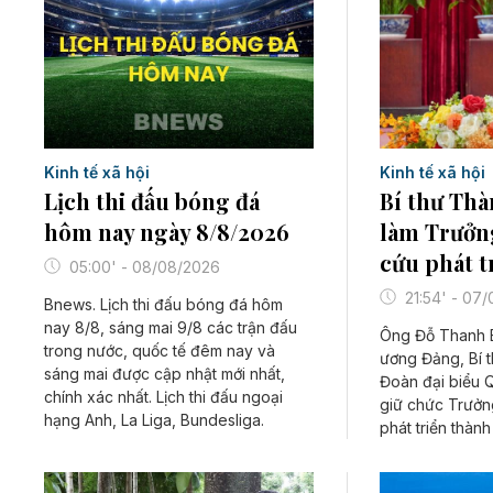
Kinh tế xã hội
Kinh tế xã hội
Lịch thi đấu bóng đá
Bí thư Thà
hôm nay ngày 8/8/2026
làm Trưởn
cứu phát t
05:00' - 08/08/2026
21:54' - 07
Bnews. Lịch thi đấu bóng đá hôm
nay 8/8, sáng mai 9/8 các trận đấu
Ông Đỗ Thanh B
trong nước, quốc tế đêm nay và
ương Đảng, Bí 
sáng mai được cập nhật mới nhất,
Đoàn đại biểu 
chính xác nhất. Lịch thi đấu ngoại
giữ chức Trưởn
hạng Anh, La Liga, Bundesliga.
phát triển thành