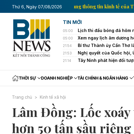
nh tế của Thông tấn xã Việt Nam
Trang thông tin ki
Thứ 6, Ngày 07/08/2026
TIN MỚI
Lịch thi đấu bóng đá hôm
05:00
Xem ngay lịch âm dương h
05:00
Bí thư Thành ủy Cần Thơ l
21:54
Nghị quyết của Quốc hội,
21:53
Tây Ninh phát hiện đối tượ
21:14
THỜI SỰ
DOANH NGHIỆP
TÀI CHÍNH & NGÂN HÀNG
Trang chủ
Kinh tế xã hội
Lâm Đồng: Lốc xoáy 
hơn 50 tấn sầu riêng