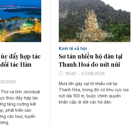
Kinh tế xã hội
Sơ tán nhiều hộ dân tại
úc đẩy hợp tác
Thanh Hoá do nứt núi
 đối tác Hàn
19:40' - 07/08/2026
/08/2026
Mưa lớn gây sạt lở nhiều nơi tại
Thanh Hóa, trong đó có khu vực núi
Thơ và tỉnh Jeonbuk
nứt dài 100 m, buộc chính quyền
ực thúc đẩy hợp tác
khẩn cấp di dời các hộ dân.
ớng tăng cường kết
p, phát triển sản
ng các tour, tuyến
ương.