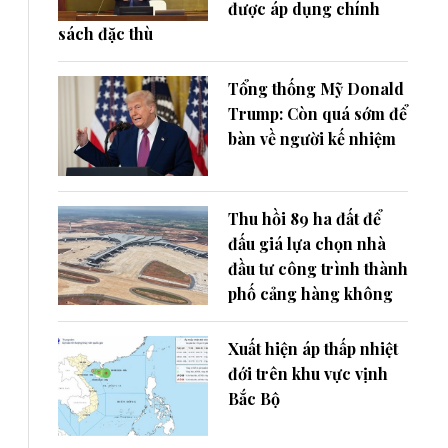
được áp dụng chính
sách đặc thù
Tổng thống Mỹ Donald
Trump: Còn quá sớm để
bàn về người kế nhiệm
Thu hồi 89 ha đất để
đấu giá lựa chọn nhà
đầu tư công trình thành
phố cảng hàng không
Xuất hiện áp thấp nhiệt
đới trên khu vực vịnh
Bắc Bộ