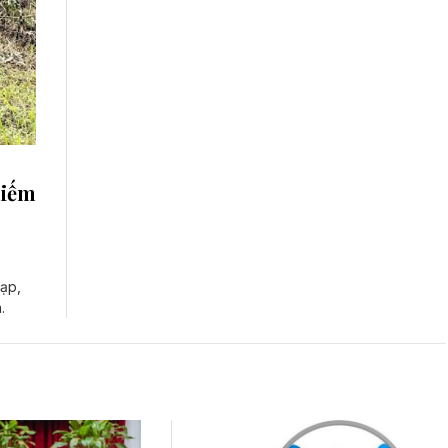
hiếm
tạp,
.