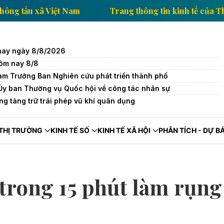
nh tế của Thông tấn xã Việt Nam
Trang thông tin kin
 nay ngày 8/8/2026
ôm nay 8/8
àm Trưởng Ban Nghiên cứu phát triển thành phố
 Ủy ban Thường vụ Quốc hội về công tác nhân sự
ng tàng trữ trái phép vũ khí quân dụng
THỊ TRƯỜNG
KINH TẾ SỐ
KINH TẾ XÃ HỘI
PHÂN TÍCH - DỰ B
trong 15 phút làm rụng