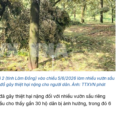
 2 (tỉnh Lâm Đồng) vào chiều 5/6/2026 làm nhiều vườn sầu
y đổ gây thiệt hại nặng cho người dân. Ảnh: TTXVN phát
đã gây thiệt hại nặng đối với nhiều vườn sầu riêng
ầu cho thấy gần 30 hộ dân bị ảnh hưởng, trong đó 6