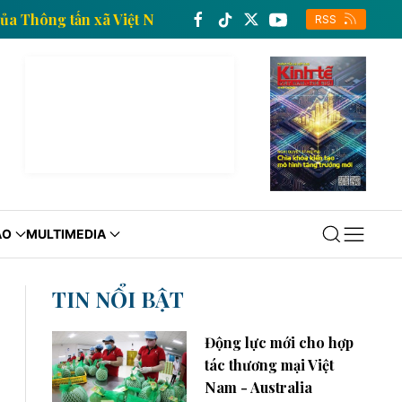
n kinh tế của Thông tấn xã Việt Nam
Trang thông ti
RSS
ÁO
MULTIMEDIA
TIN NỔI BẬT
Động lực mới cho hợp
tác thương mại Việt
Nam - Australia