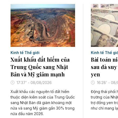
Kinh tế Thế giới
Kinh tế Thế giớ
Xuất khẩu đất hiếm của
Bài toán n
Trung Quốc sang Nhật
sau đà suy
Bản và Mỹ giảm mạnh
yen
17:37' - 08/08/2026
16:28' - 08
Xuất khẩu các nguyên tố đất hiếm
Động thái phối h
thuộc diện kiểm soát của Trung Quốc
trường của Nhậ
sang Nhật Bản đã giảm khoảng một
trợ đồng yen tr
nửa và sang Mỹ giảm gần 30% trong
như chỉ mang lạ
nửa đầu năm 2026.