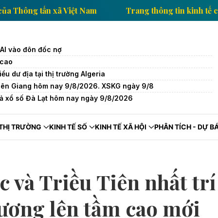
in kinh tế của Thông tấn xã Việt Nam
Trang thông ti
AI vào đôn đốc nợ
 cao
u dư địa tại thị trường Algeria
Kiên Giang hôm nay 9/8/2026. XSKG ngày 9/8
uả xổ số Đà Lạt hôm nay ngày 9/8/2026
THỊ TRƯỜNG
KINH TẾ SỐ
KINH TẾ XÃ HỘI
PHÂN TÍCH - DỰ B
và Triều Tiên nhất trí
ương lên tầm cao mới