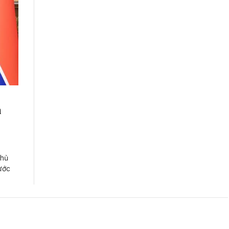
n
Chủ
ước