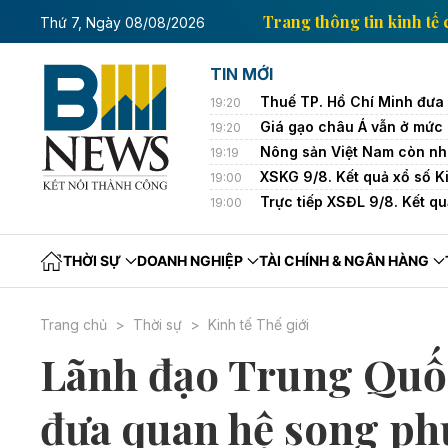
tin kinh tế của Thông tấn xã Việt Nam
Trang thông t
Thứ 7, Ngày 08/08/2026
TIN MỚI
Thuế TP. Hồ Chí Minh đưa 
19:20
Giá gạo châu Á vẫn ở mức
19:20
Nông sản Việt Nam còn nhiề
19:19
XSKG 9/8. Kết quả xổ số 
19:00
Trực tiếp XSĐL 9/8. Kết q
19:00
THỜI SỰ
DOANH NGHIỆP
TÀI CHÍNH & NGÂN HÀNG
Trang chủ
Thời sự
Kinh tế Thế giới
Lãnh đạo Trung Quốc 
đưa quan hệ song ph