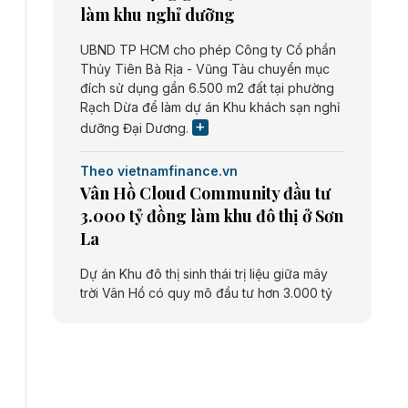
làm khu nghỉ dưỡng
UBND TP HCM cho phép Công ty Cổ phần
Thủy Tiên Bà Rịa - Vũng Tàu chuyển mục
đích sử dụng gần 6.500 m2 đất tại phường
Rạch Dừa để làm dự án Khu khách sạn nghỉ
dưỡng Đại Dương.
Theo vietnamfinance.vn
Vân Hồ Cloud Community đầu tư
3.000 tỷ đồng làm khu đô thị ở Sơn
La
Dự án Khu đô thị sinh thái trị liệu giữa mây
trời Vân Hồ có quy mô đầu tư hơn 3.000 tỷ
đồng do Công ty cổ phần Vân Hồ Cloud
Community thực hiện.
Theo vietnamfinance.vn
Năng lượng môi trường Bắc Giang