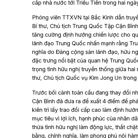
cấp nhà nước tới Triều Tiên trong hai ngày
Phóng viên TTXVN tại Bắc Kinh dẫn truyề
Bí thư, Chủ tịch Trung Quốc Tập Cận Bìn
tăng cường định hướng chiến lược cho qua
lãnh đạo Trung Quốc nhấn mạnh rằng Trun
nghĩa do Đảng cộng sản lãnh đạo, hữu ngh
đặc trưng nổi bật của quan hệ Trung Quốc
trọng tình hữu nghị truyền thống giữa hai
thư, Chủ tịch Quốc vụ Kim Jong Un trong 
Trước bối cảnh toàn cầu đang thay đổi n
Cận Bình đã đưa ra đề xuất 4 điểm để phá
kiên trì lấy trao đổi cấp cao làm định hướn
mục tiêu vì lợi ích, hạnh phúc của nhân dâ
thừa tình hữu nghị làm động lực, thắt chặt
bằng, chính nghĩa, làm phong phú nội hàm