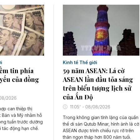
i
Kinh tế Thế giới
iềm tin phía
59 năm ASEAN: Lá cờ
 yếu của đồng
ASEAN lần đầu tỏa sáng
trên biểu tượng lịch sử
của Ấn Độ
/08/2026
11:05' - 08/08/2026
ợp can thiệp thị
t Bản và Mỹ nhằm hỗ
Trong không gian tĩnh lặng của quần
ong tuần trước dường
thể di sản Qutub Minar, hình ảnh lá cờ
i tác động hạn chế.
ASEAN được trình chiếu rực rỡ trên
thân ngọn tháp hơn 800 năm tuổi.