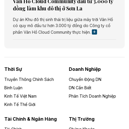
Vân Hồ Cloud Community đầu tư 3.000 tỷ
đồng làm khu đô thị ở Sơn La
Dự án Khu đô thị sinh thái trị liệu giữa mây trời Vân Hồ
có quy mô đầu tư hơn 3.000 tỷ đồng do Công ty cổ
phần Vân Hồ Cloud Community thực hiện.
Theo vietnamfinance.vn
Năng lượng môi trường Bắc Giang đầu tư
nhà máy điện rác 1.866 tỷ đồng
Thời Sự
Doanh Nghiệp
Dự án Nhà máy xử lý rác và phát điện Bắc Giang do
Công ty TNHH Năng lượng môi trường Bắc Giang làm
Truyền Thông Chính Sách
Chuyển Động DN
chủ đầu tư, có tổng mức đầu tư 1.866 tỷ đồng.
Bình Luận
DN Cần Biết
Kinh Tế Việt Nam
Phân Tích Doanh Nghiệp
Theo vietnamfinance.vn
Đức Long Gia Lai mở rộng ‘hệ sinh thái’
Kinh Tế Thế Giới
năng lượng với loạt dự án nghìn tỷ ở Gia
Lai
Tài Chính & Ngân Hàng
Thị Trường