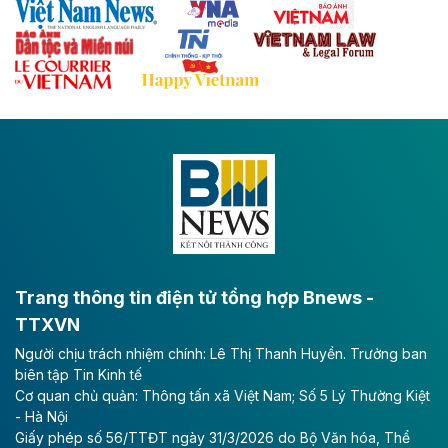
Theo baodautu.vn
Đề xuất đầu tư 11.500 tỷ đồng xây dựng cao
tốc CT.11 qua Ninh Bình
Dự án đầu tư tuyến cao tốc CT.11, đoạn Liêm Tuyền -
Đông A dài khoảng 25,1 km được kỳ vọng sẽ tạo động
lực phát triển kinh tế - xã hội khu vực phía Nam đồng
bằng sông Hồng.
Theo baodautu.vn
ACV rót gần 40 ngàn tỷ đồng vào sân bay
Long Thành
Trang thông tin điện tử tổng hợp Bnews -
TTXVN
Tổng công ty Cảng hàng không Việt Nam - CTCP
Người chịu trách nhiệm chính: Lê Thị Thanh Huyền. Trưởng ban
(ACV) vừa lập kỷ lục mới về lợi nhuận trong quý
biên tập Tin Kinh tế
II/2026.
Cơ quan chủ quản: Thông tấn xã Việt Nam; Số 5 Lý Thường Kiệt
- Hà Nội
Theo baodautu.vn
Giấy phép số 56/TTĐT ngày 31/3/2026 do Bộ Văn hóa, Thể