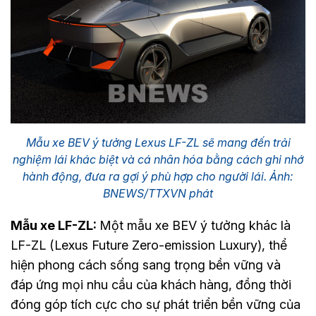
Mẫu xe BEV ý tưởng Lexus LF-ZL sẽ mang đến trải
nghiệm lái khác biệt và cá nhân hóa bằng cách ghi nhớ
hành động, đưa ra gợi ý phù hợp cho người lái. Ảnh:
BNEWS/TTXVN phát
Mẫu xe LF-ZL:
Một mẫu xe BEV ý tưởng khác là
LF-ZL (Lexus Future Zero-emission Luxury), thể
hiện phong cách sống sang trọng bền vững và
đáp ứng mọi nhu cầu của khách hàng, đồng thời
đóng góp tích cực cho sự phát triển bền vững của