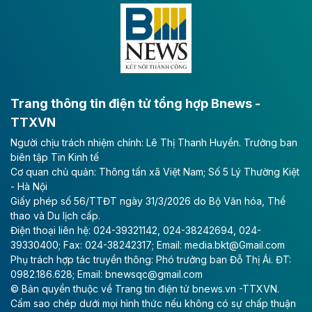
Đông A dài khoảng 25,1 km được kỳ vọng sẽ tạo động
lực phát triển kinh tế - xã hội khu vực phía Nam đồng
bằng sông Hồng.
Theo baodautu.vn
ACV rót gần 40 ngàn tỷ đồng vào sân bay
Long Thành
Trang thông tin điện tử tổng hợp Bnews -
TTXVN
Tổng công ty Cảng hàng không Việt Nam - CTCP
Người chịu trách nhiệm chính: Lê Thị Thanh Huyền. Trưởng ban
(ACV) vừa lập kỷ lục mới về lợi nhuận trong quý
biên tập Tin Kinh tế
II/2026.
Cơ quan chủ quản: Thông tấn xã Việt Nam; Số 5 Lý Thường Kiệt
- Hà Nội
Theo baodautu.vn
Giấy phép số 56/TTĐT ngày 31/3/2026 do Bộ Văn hóa, Thể
Vinaconex lập đỉnh doanh thu
thao và Du lịch cấp.
Điện thoại liên hệ: 024-39321142, 024-38242694, 024-
Tổng CTCP Xuất nhập khẩu và Xây dựng Việt Nam
39330400; Fax: 024-38242317; Email: media.bkt@Gmail.com
(Vinaconex) đã khép lại nửa đầu năm với doanh thu
Phụ trách hợp tác truyền thông: Phó trưởng ban Đỗ Thị Ái. ĐT:
thuần gần 7.268 tỷ đồng, tăng 4% so với cùng kỳ và
0982.186.628; Email: bnewsqc@gmail.com
cũng là mức cao nhất lịch sử hoạt động của doanh
© Bản quyền thuộc về Trang tin điện tử bnews.vn -TTXVN.
nghiệp.
Cấm sao chép dưới mọi hình thức nếu không có sự chấp thuận