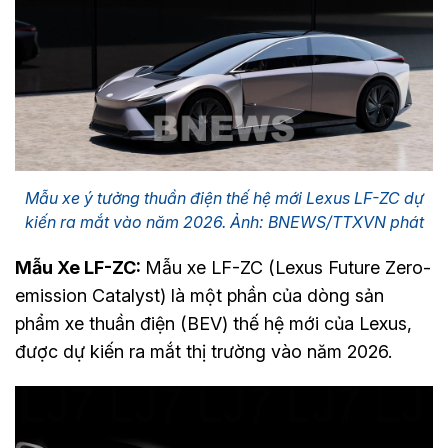
Mẫu xe ý tưởng thuần điện thế hệ mới Lexus LF-ZC dự
kiến ra mắt vào năm 2026. Ảnh: BNEWS/TTXVN phát
Mẫu Xe LF-ZC:
Mẫu xe LF-ZC (Lexus Future Zero-
emission Catalyst) là một phần của dòng sản
phẩm xe thuần điện (BEV) thế hệ mới của Lexus,
được dự kiến ra mắt thị trường vào năm 2026.