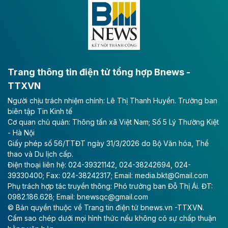
lực phát triển kinh tế - xã hội khu vực phía Nam đồng
bằng sông Hồng.
Theo baodautu.vn
ACV rót gần 40 ngàn tỷ đồng vào sân bay
Long Thành
Trang thông tin điện tử tổng hợp Bnews -
TTXVN
Tổng công ty Cảng hàng không Việt Nam - CTCP
Người chịu trách nhiệm chính: Lê Thị Thanh Huyền. Trưởng ban
(ACV) vừa lập kỷ lục mới về lợi nhuận trong quý
biên tập Tin Kinh tế
II/2026.
Cơ quan chủ quản: Thông tấn xã Việt Nam; Số 5 Lý Thường Kiệt
- Hà Nội
Theo baodautu.vn
Giấy phép số 56/TTĐT ngày 31/3/2026 do Bộ Văn hóa, Thể
Vinaconex lập đỉnh doanh thu
thao và Du lịch cấp.
Điện thoại liên hệ: 024-39321142, 024-38242694, 024-
Tổng CTCP Xuất nhập khẩu và Xây dựng Việt Nam
39330400; Fax: 024-38242317; Email: media.bkt@Gmail.com
(Vinaconex) đã khép lại nửa đầu năm với doanh thu
Phụ trách hợp tác truyền thông: Phó trưởng ban Đỗ Thị Ái. ĐT:
thuần gần 7.268 tỷ đồng, tăng 4% so với cùng kỳ và
0982.186.628; Email: bnewsqc@gmail.com
cũng là mức cao nhất lịch sử hoạt động của doanh
© Bản quyền thuộc về Trang tin điện tử bnews.vn -TTXVN.
nghiệp.
Cấm sao chép dưới mọi hình thức nếu không có sự chấp thuận