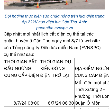
Đội hotline thực hiện sửa chữa nóng trên lưới điện trung
áp 22kV của điện lực Cần Thơ. Ảnh:
pccantho.evnspc.vn
Cập nhật mới nhất lịch cắt điện cụ thể tại các
quận, huyện ở Cần Thơ ngày mai 8/7 từ website
của Tổng công ty Điện lực miền Nam (EVNSPC)
cụ thể như sau:
THỜI GIAN BẮT
THỜI GIAN DỰ
ĐẦU NGỪNG
KIẾN ĐÓNG
ĐỊA ĐIỂM NGỪ
CUNG CẤP ĐIỆN
ĐIỆN TRỞ LẠI
CUNG CẤP ĐIỆ
Mất điện một ph
Thới Xương 2 –
Phường Thới Lon
8/7/24 08:00
8/7/24 08:30
Quận Ô Môn