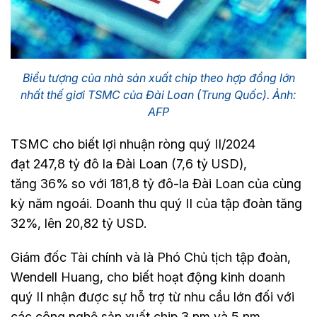
Biểu tượng của nhà sản xuất chip theo hợp đồng lớn
nhất thế giơi TSMC của Đài Loan (Trung Quốc). Ảnh:
AFP
TSMC cho biết lợi nhuận ròng quý II/2024
đạt 247,8 tỷ đô la Đài Loan (7,6 tỷ USD),
tăng 36% so với 181,8 tỷ đô-la Đài Loan của cùng
kỳ năm ngoái. Doanh thu quý II của tập đoàn tăng
32%, lên 20,82 tỷ USD.
Giám đốc Tài chính và là Phó Chủ tịch tập đoàn,
Wendell Huang, cho biết hoạt động kinh doanh
quý II nhận được sự hỗ trợ từ nhu cầu lớn đối với
các công nghệ sản xuất chip 3 nm và 5 nm.