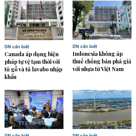
DN cần biết
DN cần biết
Indonesia không áp
Canada áp dụng biện
thuế chống bán phá giá
pháp tự vệ tạm thời với
với nhựa từ Việt Nam
tủ gỗ và tủ lavabo nhập
khẩu
DN cần biết
DN cần biết