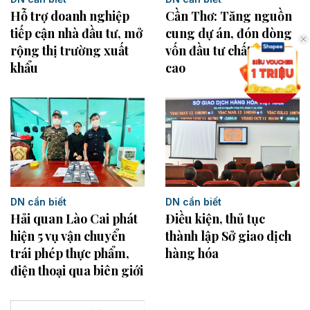
Hỗ trợ doanh nghiệp
Cần Thơ: Tăng nguồn
tiếp cận nhà đầu tư, mở
cung dự án, đón dòng
rộng thị trường xuất
vốn đầu tư chất lượng
khẩu
cao
DN cần biết
DN cần biết
Điều kiện, thủ tục
Hải quan Lào Cai phát
thành lập Sở giao dịch
hiện 5 vụ vận chuyển
hàng hóa
trái phép thực phẩm,
điện thoại qua biên giới