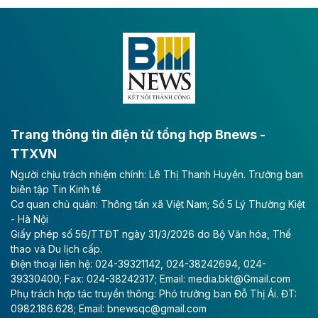
Dự án đầu tư tuyến cao tốc CT.11, đoạn Liêm Tuyền -
Đông A dài khoảng 25,1 km được kỳ vọng sẽ tạo động
lực phát triển kinh tế - xã hội khu vực phía Nam đồng
bằng sông Hồng.
Theo baodautu.vn
ACV rót gần 40 ngàn tỷ đồng vào sân bay
Long Thành
Trang thông tin điện tử tổng hợp Bnews -
TTXVN
Tổng công ty Cảng hàng không Việt Nam - CTCP
Người chịu trách nhiệm chính: Lê Thị Thanh Huyền. Trưởng ban
(ACV) vừa lập kỷ lục mới về lợi nhuận trong quý
biên tập Tin Kinh tế
II/2026.
Cơ quan chủ quản: Thông tấn xã Việt Nam; Số 5 Lý Thường Kiệt
- Hà Nội
Theo baodautu.vn
Giấy phép số 56/TTĐT ngày 31/3/2026 do Bộ Văn hóa, Thể
Vinaconex lập đỉnh doanh thu
thao và Du lịch cấp.
Điện thoại liên hệ: 024-39321142, 024-38242694, 024-
Tổng CTCP Xuất nhập khẩu và Xây dựng Việt Nam
39330400; Fax: 024-38242317; Email: media.bkt@Gmail.com
(Vinaconex) đã khép lại nửa đầu năm với doanh thu
Phụ trách hợp tác truyền thông: Phó trưởng ban Đỗ Thị Ái. ĐT:
thuần gần 7.268 tỷ đồng, tăng 4% so với cùng kỳ và
0982.186.628; Email: bnewsqc@gmail.com
cũng là mức cao nhất lịch sử hoạt động của doanh