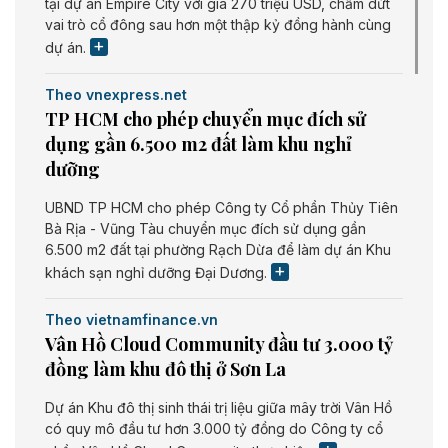
tại dự án Empire City với giá 270 triệu USD, chấm dứt
vai trò cổ đông sau hơn một thập kỷ đồng hành cùng
dự án.
Theo vnexpress.net
TP HCM cho phép chuyển mục đích sử
dụng gần 6.500 m2 đất làm khu nghỉ
dưỡng
UBND TP HCM cho phép Công ty Cổ phần Thủy Tiên
Bà Rịa - Vũng Tàu chuyển mục đích sử dụng gần
6.500 m2 đất tại phường Rạch Dừa để làm dự án Khu
khách sạn nghỉ dưỡng Đại Dương.
Theo vietnamfinance.vn
Vân Hồ Cloud Community đầu tư 3.000 tỷ
đồng làm khu đô thị ở Sơn La
Dự án Khu đô thị sinh thái trị liệu giữa mây trời Vân Hồ
có quy mô đầu tư hơn 3.000 tỷ đồng do Công ty cổ