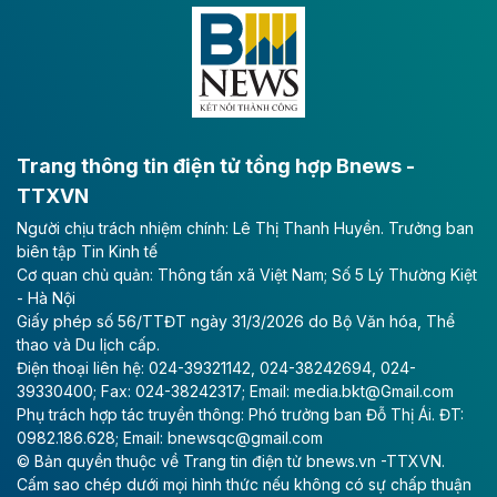
Đông A dài khoảng 25,1 km được kỳ vọng sẽ tạo động
lực phát triển kinh tế - xã hội khu vực phía Nam đồng
bằng sông Hồng.
Theo baodautu.vn
ACV rót gần 40 ngàn tỷ đồng vào sân bay
Long Thành
Trang thông tin điện tử tổng hợp Bnews -
TTXVN
Tổng công ty Cảng hàng không Việt Nam - CTCP
Người chịu trách nhiệm chính: Lê Thị Thanh Huyền. Trưởng ban
(ACV) vừa lập kỷ lục mới về lợi nhuận trong quý
biên tập Tin Kinh tế
II/2026.
Cơ quan chủ quản: Thông tấn xã Việt Nam; Số 5 Lý Thường Kiệt
- Hà Nội
Theo baodautu.vn
Giấy phép số 56/TTĐT ngày 31/3/2026 do Bộ Văn hóa, Thể
Vinaconex lập đỉnh doanh thu
thao và Du lịch cấp.
Điện thoại liên hệ: 024-39321142, 024-38242694, 024-
Tổng CTCP Xuất nhập khẩu và Xây dựng Việt Nam
39330400; Fax: 024-38242317; Email: media.bkt@Gmail.com
(Vinaconex) đã khép lại nửa đầu năm với doanh thu
Phụ trách hợp tác truyền thông: Phó trưởng ban Đỗ Thị Ái. ĐT:
thuần gần 7.268 tỷ đồng, tăng 4% so với cùng kỳ và
0982.186.628; Email: bnewsqc@gmail.com
cũng là mức cao nhất lịch sử hoạt động của doanh
© Bản quyền thuộc về Trang tin điện tử bnews.vn -TTXVN.
nghiệp.
Cấm sao chép dưới mọi hình thức nếu không có sự chấp thuận