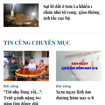
Sạt lở đất ở Sơn La khiến 1
cháu nhỏ tử vong, giao thông
ách tắc cục bộ
TIN CÙNG CHUYÊN MỤC
Đời sống
Đời sống
Xem ngay lịch âm
"Tôi nhẹ lòng rồi...":
dương hôm nay 9/8
Trút gánh nặng 60
năm tìm đồng đội