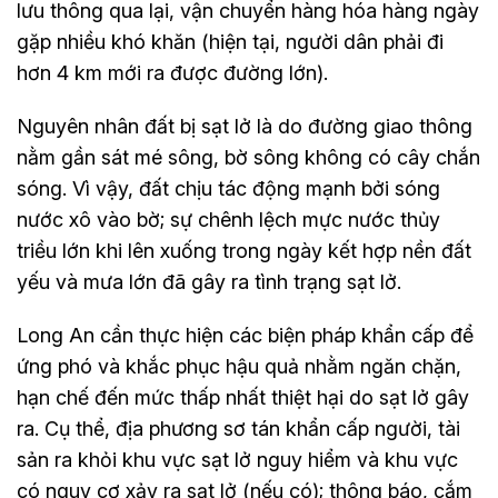
lưu thông qua lại, vận chuyển hàng hóa hàng ngày
gặp nhiều khó khăn (hiện tại, người dân phải đi
hơn 4 km mới ra được đường lớn).
Nguyên nhân đất bị sạt lở là do đường giao thông
nằm gần sát mé sông, bờ sông không có cây chắn
sóng. Vì vậy, đất chịu tác động mạnh bởi sóng
nước xô vào bờ; sự chênh lệch mực nước thủy
triều lớn khi lên xuống trong ngày kết hợp nền đất
yếu và mưa lớn đã gây ra tình trạng sạt lở.
Long An cần thực hiện các biện pháp khẩn cấp để
ứng phó và khắc phục hậu quả nhằm ngăn chặn,
hạn chế đến mức thấp nhất thiệt hại do sạt lở gây
ra. Cụ thể, địa phương sơ tán khẩn cấp người, tài
sản ra khỏi khu vực sạt lở nguy hiểm và khu vực
có nguy cơ xảy ra sạt lở (nếu có); thông báo, cắm