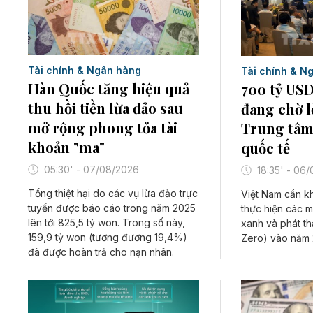
Tài chính & Ngân hàng
Tài chính & N
Hàn Quốc tăng hiệu quả
700 tỷ USD
thu hồi tiền lừa đảo sau
đang chờ lờ
mở rộng phong tỏa tài
Trung tâm
khoản "ma"
quốc tế
05:30' - 07/08/2026
18:35' - 06
Tổng thiệt hại do các vụ lừa đảo trực
Việt Nam cần k
tuyến được báo cáo trong năm 2025
thực hiện các m
lên tới 825,5 tỷ won. Trong số này,
xanh và phát th
159,9 tỷ won (tương đương 19,4%)
Zero) vào năm 
đã được hoàn trả cho nạn nhân.