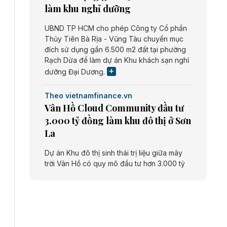
làm khu nghỉ dưỡng
UBND TP HCM cho phép Công ty Cổ phần
Thủy Tiên Bà Rịa - Vũng Tàu chuyển mục
đích sử dụng gần 6.500 m2 đất tại phường
Rạch Dừa để làm dự án Khu khách sạn nghỉ
dưỡng Đại Dương.
Theo vietnamfinance.vn
Vân Hồ Cloud Community đầu tư
3.000 tỷ đồng làm khu đô thị ở Sơn
La
Dự án Khu đô thị sinh thái trị liệu giữa mây
trời Vân Hồ có quy mô đầu tư hơn 3.000 tỷ
đồng do Công ty cổ phần Vân Hồ Cloud
Community thực hiện.
Theo vietnamfinance.vn
Năng lượng môi trường Bắc Giang