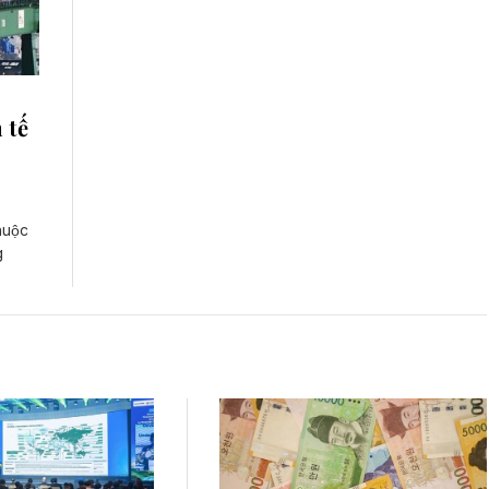
 tế
huộc
g