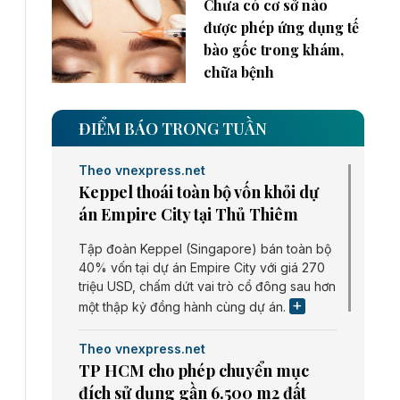
Chưa có cơ sở nào
được phép ứng dụng tế
bào gốc trong khám,
chữa bệnh
ĐIỂM BÁO TRONG TUẦN
Theo vnexpress.net
Keppel thoái toàn bộ vốn khỏi dự
án Empire City tại Thủ Thiêm
Tập đoàn Keppel (Singapore) bán toàn bộ
40% vốn tại dự án Empire City với giá 270
triệu USD, chấm dứt vai trò cổ đông sau hơn
một thập kỷ đồng hành cùng dự án.
Theo vnexpress.net
TP HCM cho phép chuyển mục
đích sử dụng gần 6.500 m2 đất