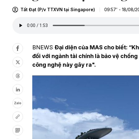
Tất Đạt (P/v TTXVN tại Singapore)
09:57' - 18/08/2
BNEWS
Đại diện của MAS cho biết: “Kh
đối với ngành tài chính là bảo vệ chống
công nghệ này gây ra".
Zalo