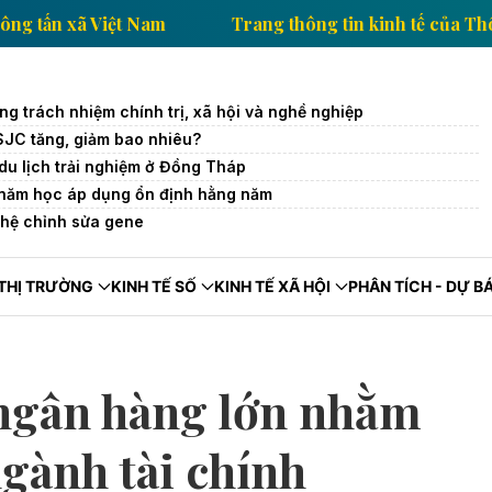
h tế của Thông tấn xã Việt Nam
Trang thông tin kinh
g trách nhiệm chính trị, xã hội và nghề nghiệp
SJC tăng, giảm bao nhiêu?
 du lịch trải nghiệm ở Đồng Tháp
 năm học áp dụng ổn định hằng năm
ghệ chỉnh sửa gene
THỊ TRƯỜNG
KINH TẾ SỐ
KINH TẾ XÃ HỘI
PHÂN TÍCH - DỰ B
 ngân hàng lớn nhằm
gành tài chính