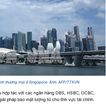
ính thương mại ở Singapore. Ảnh: AFP/TTXVN
ầu hợp tác với các ngân hàng DBS, HSBC, OCBC,
ải pháp bảo mật lượng tử cho lĩnh vực tài chính.