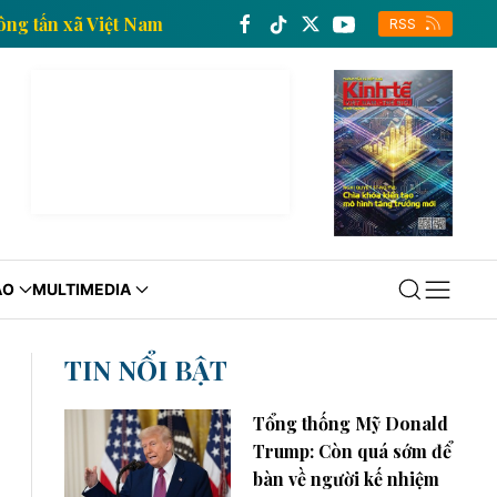
 tế của Thông tấn xã Việt Nam
Trang thông tin kinh
RSS
ÁO
MULTIMEDIA
TIN NỔI BẬT
Tổng thống Mỹ Donald
Trump: Còn quá sớm để
bàn về người kế nhiệm