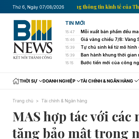
h tế của Thông tấn xã Việt Nam
Trang thông tin kin
Thứ 6, Ngày 07/08/2026
TIN MỚI
Mỗi xuất bản phẩm đều man
15:47
Giá vàng chiều 7/8: Vàng 
15:46
Tự chủ sinh kế từ mô hình
15:39
Ban hành khung thời gian
15:39
Bước tiến mới của công n
15:15
THỜI SỰ
DOANH NGHIỆP
TÀI CHÍNH & NGÂN HÀNG
Trang chủ
Tài chính & Ngân hàng
MAS hợp tác với các
tăng bảo mật trong n