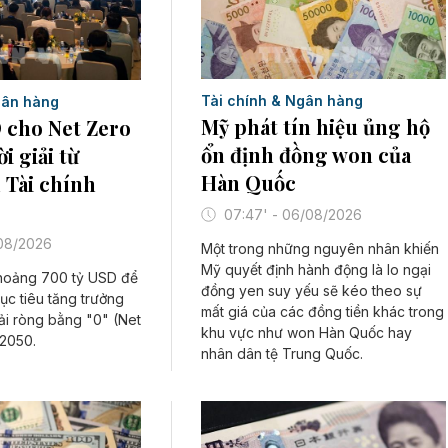
Tài chính & Ngân hàng
gân hàng
Mỹ phát tín hiệu ủng hộ
 cho Net Zero
ổn định đồng won của
i giải từ
Hàn Quốc
 Tài chính
07:47' - 06/08/2026
/08/2026
Một trong những nguyên nhân khiến
Mỹ quyết định hành động là lo ngại
hoảng 700 tỷ USD để
đồng yen suy yếu sẽ kéo theo sự
ục tiêu tăng trưởng
mất giá của các đồng tiền khác trong
ải ròng bằng "0" (Net
khu vực như won Hàn Quốc hay
2050.
nhân dân tệ Trung Quốc.