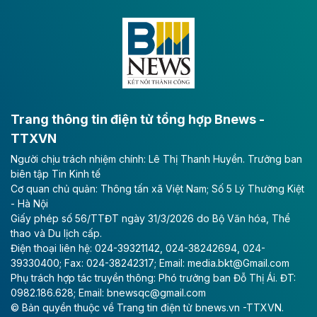
Dự án đầu tư tuyến cao tốc CT.11, đoạn Liêm Tuyền -
Đông A dài khoảng 25,1 km được kỳ vọng sẽ tạo động
lực phát triển kinh tế - xã hội khu vực phía Nam đồng
bằng sông Hồng.
Theo baodautu.vn
ACV rót gần 40 ngàn tỷ đồng vào sân bay
Long Thành
Trang thông tin điện tử tổng hợp Bnews -
TTXVN
Tổng công ty Cảng hàng không Việt Nam - CTCP
Người chịu trách nhiệm chính: Lê Thị Thanh Huyền. Trưởng ban
(ACV) vừa lập kỷ lục mới về lợi nhuận trong quý
biên tập Tin Kinh tế
II/2026.
Cơ quan chủ quản: Thông tấn xã Việt Nam; Số 5 Lý Thường Kiệt
- Hà Nội
Theo baodautu.vn
Giấy phép số 56/TTĐT ngày 31/3/2026 do Bộ Văn hóa, Thể
Vinaconex lập đỉnh doanh thu
thao và Du lịch cấp.
Điện thoại liên hệ: 024-39321142, 024-38242694, 024-
Tổng CTCP Xuất nhập khẩu và Xây dựng Việt Nam
39330400; Fax: 024-38242317; Email: media.bkt@Gmail.com
(Vinaconex) đã khép lại nửa đầu năm với doanh thu
Phụ trách hợp tác truyền thông: Phó trưởng ban Đỗ Thị Ái. ĐT:
thuần gần 7.268 tỷ đồng, tăng 4% so với cùng kỳ và
0982.186.628; Email: bnewsqc@gmail.com
cũng là mức cao nhất lịch sử hoạt động của doanh
© Bản quyền thuộc về Trang tin điện tử bnews.vn -TTXVN.
nghiệp.