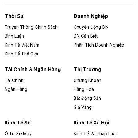
nhà máy điện rác 1.866 tỷ đồng
Thời Sự
Doanh Nghiệp
Dự án Nhà máy xử lý rác và phát điện Bắc Giang do
Công ty TNHH Năng lượng môi trường Bắc Giang làm
Truyền Thông Chính Sách
Chuyển Động DN
chủ đầu tư, có tổng mức đầu tư 1.866 tỷ đồng.
Bình Luận
DN Cần Biết
Kinh Tế Việt Nam
Phân Tích Doanh Nghiệp
Theo vietnamfinance.vn
Đức Long Gia Lai mở rộng ‘hệ sinh thái’
Kinh Tế Thế Giới
năng lượng với loạt dự án nghìn tỷ ở Gia
Lai
Tài Chính & Ngân Hàng
Thị Trường
Tài Chính
Chứng Khoán
Bốn doanh nghiệp có sự góp vốn của Công ty Cổ
phần Tập đoàn Đức Long Gia Lai (HoSE: DLG) được
Ngân Hàng
Hàng Hoá
chấp thuận đầu tư 4 dự án điện gió và điện mặt trời tại
Bất Động Sản
Gia Lai với tổng vốn hơn 4.750 tỷ đồng.
Giá Vàng
Theo vnexpress.net
Đồng Nai cho thuê gần 59 ha đất làm khu
Kinh Tế Số
Kinh Tế Xã Hội
công nghiệp ở Long Thành
Ô Tô Xe Máy
Kinh Tế Và Pháp Luật