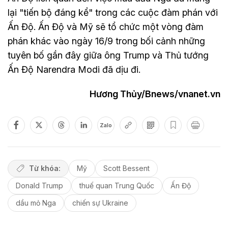
lại "tiến bộ đáng kể" trong các cuộc đàm phán với
Ấn Độ. Ấn Độ và Mỹ sẽ tổ chức một vòng đàm
phán khác vào ngày 16/9 trong bối cảnh những
tuyên bố gần đây giữa ông Trump và Thủ tướng
Ấn Độ Narendra Modi đã dịu đi.
Hương Thủy/Bnews/vnanet.vn
Zalo
Từ khóa:
Mỹ
Scott Bessent
Donald Trump
thuế quan Trung Quốc
Ấn Độ
dầu mỏ Nga
chiến sự Ukraine