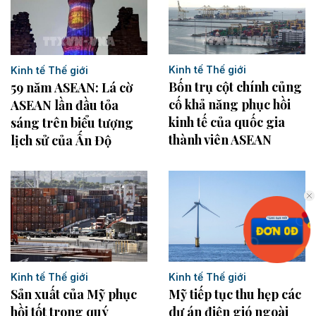
Kinh tế Thế giới
Kinh tế Thế giới
Bốn trụ cột chính củng
59 năm ASEAN: Lá cờ
cố khả năng phục hồi
ASEAN lần đầu tỏa
kinh tế của quốc gia
sáng trên biểu tượng
thành viên ASEAN
lịch sử của Ấn Độ
Kinh tế Thế giới
Kinh tế Thế giới
Sản xuất của Mỹ phục
Mỹ tiếp tục thu hẹp các
hồi tốt trong quý
dự án điện gió ngoài