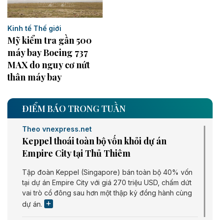
Kinh tế Thế giới
Mỹ kiểm tra gần 500
máy bay Boeing 737
MAX do nguy cơ nứt
thân máy bay
ĐIỂM BÁO TRONG TUẦN
Theo vnexpress.net
Keppel thoái toàn bộ vốn khỏi dự án
Empire City tại Thủ Thiêm
Tập đoàn Keppel (Singapore) bán toàn bộ 40% vốn
tại dự án Empire City với giá 270 triệu USD, chấm dứt
vai trò cổ đông sau hơn một thập kỷ đồng hành cùng
dự án.