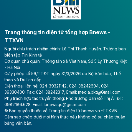
bằng sông Hồng.
Theo baodautu.vn
ACV rót gần 40 ngàn tỷ đồng vào sân bay
Long Thành
Trang thông tin điện tử tổng hợp Bnews -
TTXVN
Tổng công ty Cảng hàng không Việt Nam - CTCP
Người chịu trách nhiệm chính: Lê Thị Thanh Huyền. Trưởng ban
(ACV) vừa lập kỷ lục mới về lợi nhuận trong quý
biên tập Tin Kinh tế
II/2026.
Cơ quan chủ quản: Thông tấn xã Việt Nam; Số 5 Lý Thường Kiệt
- Hà Nội
Theo baodautu.vn
Giấy phép số 56/TTĐT ngày 31/3/2026 do Bộ Văn hóa, Thể
Vinaconex lập đỉnh doanh thu
thao và Du lịch cấp.
Điện thoại liên hệ: 024-39321142, 024-38242694, 024-
Tổng CTCP Xuất nhập khẩu và Xây dựng Việt Nam
39330400; Fax: 024-38242317; Email: media.bkt@Gmail.com
(Vinaconex) đã khép lại nửa đầu năm với doanh thu
Phụ trách hợp tác truyền thông: Phó trưởng ban Đỗ Thị Ái. ĐT:
thuần gần 7.268 tỷ đồng, tăng 4% so với cùng kỳ và
0982.186.628; Email: bnewsqc@gmail.com
cũng là mức cao nhất lịch sử hoạt động của doanh
© Bản quyền thuộc về Trang tin điện tử bnews.vn -TTXVN.
nghiệp.
Cấm sao chép dưới mọi hình thức nếu không có sự chấp thuận
bằng văn bản.