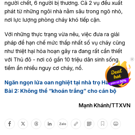
người chết, 6 người bị thương. Cả 2 vụ đều xuất
phát từ những ngôi nhà nằm sâu trong ngõ nhỏ,
nơi lực lượng phòng cháy khó tiếp cận.
Với những thực trạng vừa nêu, việc đưa ra giải
pháp để hạn chế mức thấp nhất số vụ cháy cũng
như thiệt hại hỏa hoạn gây ra đang rất cần thiết
với Thủ đô - nơi có gần 10 triệu dân sinh sống,
tiềm ẩn nhiều nguy cơ cháy, nổ.
Ngăn ngọn lửa oan nghiệt tại nhà trọ Hà Nội *
Bài 2: Không thể “khoán trắng” cho cán bộ
Mạnh Khánh/TTXVN
Zalo