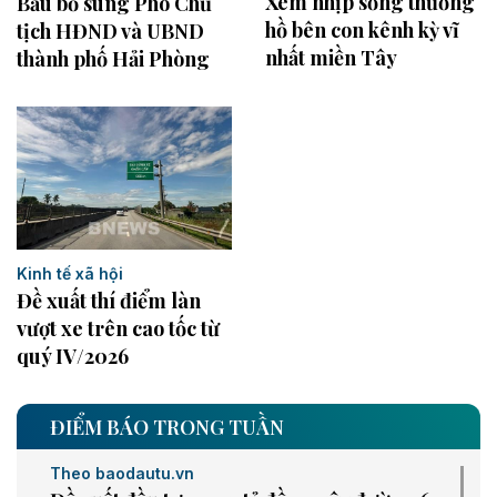
Xem nhịp sống thương
Bầu bố sung Phó Chủ
hồ bên con kênh kỳ vĩ
tịch HĐND và UBND
nhất miền Tây
thành phố Hải Phòng
Kinh tế xã hội
Đề xuất thí điểm làn
vượt xe trên cao tốc từ
quý IV/2026
ĐIỂM BÁO TRONG TUẦN
Theo baodautu.vn