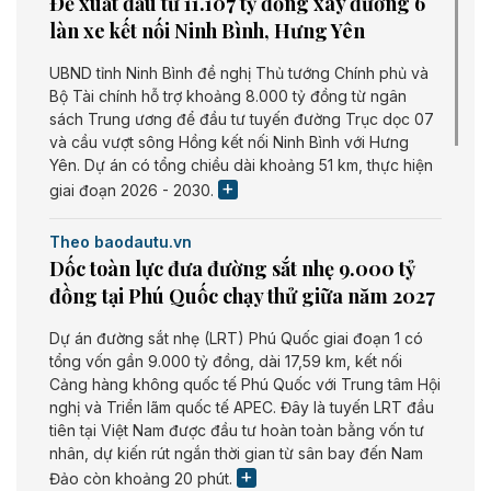
Đề xuất đầu tư 11.107 tỷ đồng xây đường 6
làn xe kết nối Ninh Bình, Hưng Yên
UBND tỉnh Ninh Bình đề nghị Thủ tướng Chính phủ và
Bộ Tài chính hỗ trợ khoảng 8.000 tỷ đồng từ ngân
sách Trung ương để đầu tư tuyến đường Trục dọc 07
và cầu vượt sông Hồng kết nối Ninh Bình với Hưng
Yên. Dự án có tổng chiều dài khoảng 51 km, thực hiện
giai đoạn 2026 - 2030.
Theo baodautu.vn
Dốc toàn lực đưa đường sắt nhẹ 9.000 tỷ
đồng tại Phú Quốc chạy thử giữa năm 2027
Dự án đường sắt nhẹ (LRT) Phú Quốc giai đoạn 1 có
tổng vốn gần 9.000 tỷ đồng, dài 17,59 km, kết nối
Cảng hàng không quốc tế Phú Quốc với Trung tâm Hội
nghị và Triển lãm quốc tế APEC. Đây là tuyến LRT đầu
tiên tại Việt Nam được đầu tư hoàn toàn bằng vốn tư
nhân, dự kiến rút ngắn thời gian từ sân bay đến Nam
Đảo còn khoảng 20 phút.