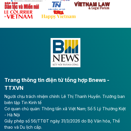
Hòa Phát muốn chi thêm 20.000 tỷ đồng để mở rộng
dự án sản xuất ray đường sắt và thép đặc biệt tại khu
kinh tế Dung Quất.
Theo vnexpress.net
Keppel thoái toàn bộ vốn khỏi dự án
Empire City tại Thủ Thiêm
Tập đoàn Keppel (Singapore) bán toàn bộ 40% vốn
tại dự án Empire City với giá 270 triệu USD, chấm dứt
vai trò cổ đông sau hơn một thập kỷ đồng hành cùng
dự án.
Trang thông tin điện tử tổng hợp Bnews -
TTXVN
Theo vnexpress.net
Người chịu trách nhiệm chính: Lê Thị Thanh Huyền. Trưởng ban
TP HCM cho phép chuyển mục đích sử
biên tập Tin Kinh tế
dụng gần 6.500 m2 đất làm khu nghỉ
Cơ quan chủ quản: Thông tấn xã Việt Nam; Số 5 Lý Thường Kiệt
dưỡng
- Hà Nội
Giấy phép số 56/TTĐT ngày 31/3/2026 do Bộ Văn hóa, Thể
UBND TP HCM cho phép Công ty Cổ phần Thủy Tiên
thao và Du lịch cấp.
Bà Rịa - Vũng Tàu chuyển mục đích sử dụng gần