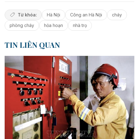
Từ khóa:
Hà Nội
Công an Hà Nội
cháy
phòng cháy
hỏa hoạn
nhà trọ
TIN LIÊN QUAN