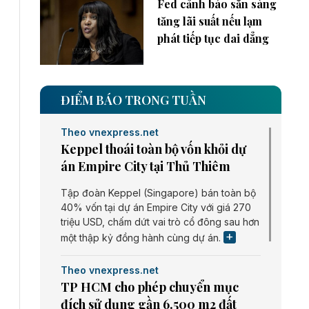
Fed cảnh báo sẵn sàng
tăng lãi suất nếu lạm
phát tiếp tục dai dẳng
ĐIỂM BÁO TRONG TUẦN
Theo vnexpress.net
Keppel thoái toàn bộ vốn khỏi dự
án Empire City tại Thủ Thiêm
Tập đoàn Keppel (Singapore) bán toàn bộ
40% vốn tại dự án Empire City với giá 270
triệu USD, chấm dứt vai trò cổ đông sau hơn
một thập kỷ đồng hành cùng dự án.
Theo vnexpress.net
TP HCM cho phép chuyển mục
đích sử dụng gần 6.500 m2 đất