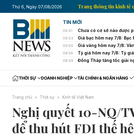
tin kinh tế của Thông tấn xã Việt Nam
Trang thông t
Thứ 6, Ngày 07/08/2026
TIN MỚI
Chưa có cơ sở nào được p
09:41
Giá bạc hôm nay 7/8: Bạc 
09:03
Giá vàng hôm nay 7/8: Và
09:00
Tỷ giá hôm nay 7/8: Tỷ giá
08:59
Đồng Tháp tăng tốc giải ng
08:49
THỜI SỰ
DOANH NGHIỆP
TÀI CHÍNH & NGÂN HÀNG
Trang chủ
Thời sự
Kinh tế Việt Nam
Nghị quyết 10-NQ/T
để thu hút FDI thế h