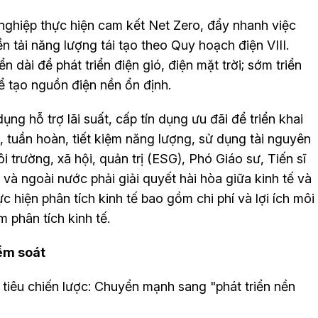
nghiệp thực hiện cam kết Net Zero, đẩy nhanh việc
 tải năng lượng tái tạo theo Quy hoạch điện VIII.
n dài để phát triển điện gió, điện mặt trời; sớm triển
ể tạo nguồn điện nền ổn định.
ng hỗ trợ lãi suất, cấp tín dụng ưu đãi để triển khai
 tuần hoàn, tiết kiệm năng lượng, sử dụng tài nguyên
trường, xã hội, quản trị (ESG), Phó Giáo sư, Tiến sĩ
và ngoài nước phải giải quyết hài hòa giữa kinh tế và
c hiện phân tích kinh tế bao gồm chi phí và lợi ích môi
m phân tích kinh tế.
iểm soát
iêu chiến lược: Chuyển mạnh sang "phát triển nền