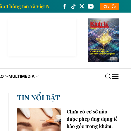
in kinh tế của Thông tấn xã Việt Nam
Trang thông ti
RSS
ÁO
MULTIMEDIA
TIN NỔI BẬT
Chưa có cơ sở nào
được phép ứng dụng tế
bào gốc trong khám,