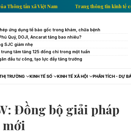
in kinh tế của Thông tấn xã Việt Nam
Trang thông t
hép ứng dụng tế bào gốc trong khám, chữa bệnh
Phú Quý, DOJI, Ancarat tăng bao nhiêu?
ng SJC giảm nhẹ
 trung tâm tăng 125 đồng chỉ trong một tuần
ân đầu tư công, tạo lực đẩy tăng trưởng
THỊ TRƯỜNG
KINH TẾ SỐ
KINH TẾ XÃ HỘI
PHÂN TÍCH - DỰ B
W: Đồng bộ giải pháp
ệ mới