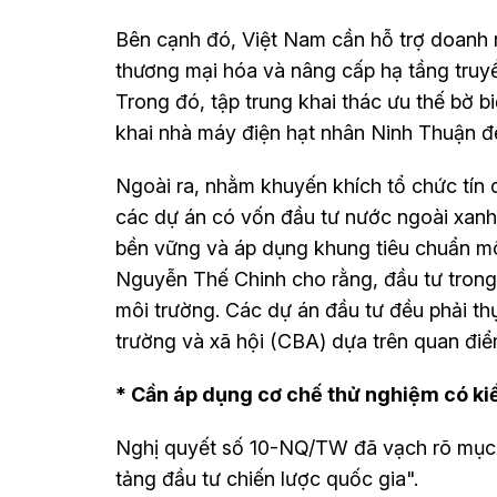
Bên cạnh đó, Việt Nam cần hỗ trợ doanh 
thương mại hóa và nâng cấp hạ tầng truyền
Trong đó, tập trung khai thác ưu thế bờ biể
khai nhà máy điện hạt nhân Ninh Thuận đ
Ngoài ra, nhằm khuyến khích tổ chức tín dụ
các dự án có vốn đầu tư nước ngoài xanh,
bền vững và áp dụng khung tiêu chuẩn môi 
Nguyễn Thế Chinh cho rằng, đầu tư trong 
môi trường. Các dự án đầu tư đều phải thự
trường và xã hội (CBA) dựa trên quan điể
* Cần áp dụng cơ chế thử nghiệm có k
Nghị quyết số 10-NQ/TW đã vạch rõ mục t
tảng đầu tư chiến lược quốc gia".