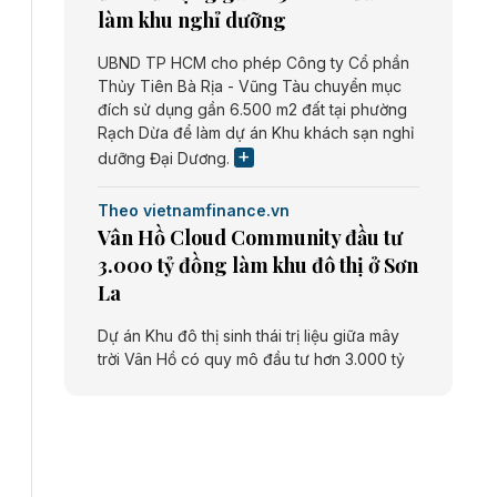
làm khu nghỉ dưỡng
UBND TP HCM cho phép Công ty Cổ phần
Thủy Tiên Bà Rịa - Vũng Tàu chuyển mục
đích sử dụng gần 6.500 m2 đất tại phường
Rạch Dừa để làm dự án Khu khách sạn nghỉ
dưỡng Đại Dương.
Theo vietnamfinance.vn
Vân Hồ Cloud Community đầu tư
3.000 tỷ đồng làm khu đô thị ở Sơn
La
Dự án Khu đô thị sinh thái trị liệu giữa mây
trời Vân Hồ có quy mô đầu tư hơn 3.000 tỷ
đồng do Công ty cổ phần Vân Hồ Cloud
Community thực hiện.
Theo vietnamfinance.vn
Năng lượng môi trường Bắc Giang