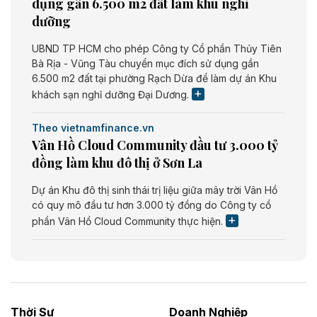
dụng gần 6.500 m2 đất làm khu nghỉ
dưỡng
UBND TP HCM cho phép Công ty Cổ phần Thủy Tiên
Bà Rịa - Vũng Tàu chuyển mục đích sử dụng gần
6.500 m2 đất tại phường Rạch Dừa để làm dự án Khu
khách sạn nghỉ dưỡng Đại Dương.
Theo vietnamfinance.vn
Vân Hồ Cloud Community đầu tư 3.000 tỷ
đồng làm khu đô thị ở Sơn La
Dự án Khu đô thị sinh thái trị liệu giữa mây trời Vân Hồ
có quy mô đầu tư hơn 3.000 tỷ đồng do Công ty cổ
phần Vân Hồ Cloud Community thực hiện.
Theo vietnamfinance.vn
Năng lượng môi trường Bắc Giang đầu tư
nhà máy điện rác 1.866 tỷ đồng
Thời Sự
Doanh Nghiệp
Dự án Nhà máy xử lý rác và phát điện Bắc Giang do