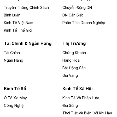
Công ty TNHH Năng lượng môi trường Bắc Giang làm
Truyền Thông Chính Sách
Chuyển Động DN
chủ đầu tư, có tổng mức đầu tư 1.866 tỷ đồng.
Bình Luận
DN Cần Biết
Kinh Tế Việt Nam
Phân Tích Doanh Nghiệp
Theo vietnamfinance.vn
Đức Long Gia Lai mở rộng ‘hệ sinh thái’
Kinh Tế Thế Giới
năng lượng với loạt dự án nghìn tỷ ở Gia
Lai
Tài Chính & Ngân Hàng
Thị Trường
Tài Chính
Chứng Khoán
Bốn doanh nghiệp có sự góp vốn của Công ty Cổ
phần Tập đoàn Đức Long Gia Lai (HoSE: DLG) được
Ngân Hàng
Hàng Hoá
chấp thuận đầu tư 4 dự án điện gió và điện mặt trời tại
Bất Động Sản
Gia Lai với tổng vốn hơn 4.750 tỷ đồng.
Giá Vàng
Theo vnexpress.net
Đồng Nai cho thuê gần 59 ha đất làm khu
Kinh Tế Số
Kinh Tế Xã Hội
công nghiệp ở Long Thành
Ô Tô Xe Máy
Kinh Tế Và Pháp Luật
Công Nghệ
UBND TP Đồng Nai cho Công ty Amata thuê gần 59 ha
Đời Sống
đất để đầu tư khu công nghiệp công nghệ cao Long
Thời Tiết Và Biến Đổi Khí Hậu
Thành, thời hạn đến 2065.