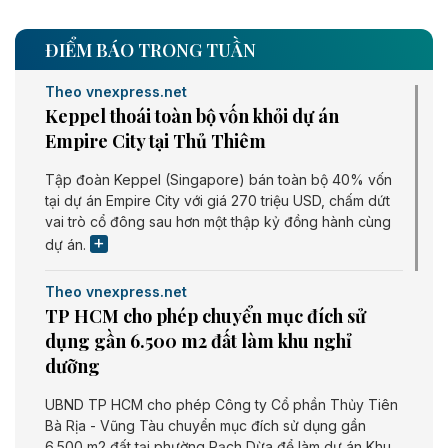
ĐIỂM BÁO TRONG TUẦN
Theo vnexpress.net
Keppel thoái toàn bộ vốn khỏi dự án
Empire City tại Thủ Thiêm
Tập đoàn Keppel (Singapore) bán toàn bộ 40% vốn
tại dự án Empire City với giá 270 triệu USD, chấm dứt
vai trò cổ đông sau hơn một thập kỷ đồng hành cùng
dự án.
Theo vnexpress.net
TP HCM cho phép chuyển mục đích sử
dụng gần 6.500 m2 đất làm khu nghỉ
dưỡng
UBND TP HCM cho phép Công ty Cổ phần Thủy Tiên
Bà Rịa - Vũng Tàu chuyển mục đích sử dụng gần
6.500 m2 đất tại phường Rạch Dừa để làm dự án Khu