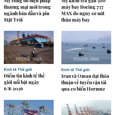
Mỹ công bố biện pháp
Mỹ kiểm tra gần 500
thương mại mới trong
máy bay Boeing 737
ngành bán dẫn và pin
MAX do nguy cơ nứt
Mặt Trời
thân máy bay
Kinh tế Thế giới
Kinh tế Thế giới
Điểm tin kinh tế thế
Iran và Oman đạt thỏa
giới nổi bật ngày
thuận về tuyến vận tải
6/8/2026
qua eo biển Hormuz