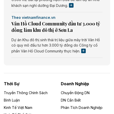
khách sạn nghỉ dưỡng Đại Dương.
Theo vietnamfinance.vn
Vân Hồ Cloud Community đầu tư 3.000 tỷ
đồng làm khu đô thị ở Sơn La
Dự án Khu đô thị sinh thái trị liệu giữa mây trời Vân Hồ
có quy mô đầu tư hơn 3.000 tỷ đồng do Công ty cổ
phần Vân Hồ Cloud Community thực hiện.
Theo vietnamfinance.vn
Năng lượng môi trường Bắc Giang đầu tư
nhà máy điện rác 1.866 tỷ đồng
Thời Sự
Doanh Nghiệp
Dự án Nhà máy xử lý rác và phát điện Bắc Giang do
Công ty TNHH Năng lượng môi trường Bắc Giang làm
Truyền Thông Chính Sách
Chuyển Động DN
chủ đầu tư, có tổng mức đầu tư 1.866 tỷ đồng.
Bình Luận
DN Cần Biết
Kinh Tế Việt Nam
Phân Tích Doanh Nghiệp
Theo vietnamfinance.vn