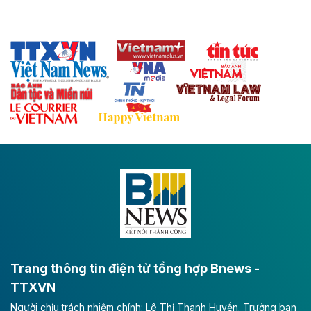
Tuyến cao tốc Thái Nguyên - Lạng Sơn khi hình thành
sẽ trở thành trục giao thông chiến lược, kết nối tỉnh
Thái Nguyên và các tỉnh trung du, miền núi phía Bắc
với hệ thống cửa khẩu quốc tế tại Lạng Sơn.
Theo baodautu.vn
Đề xuất đầu tư 11.500 tỷ đồng xây dựng cao
tốc CT.11 qua Ninh Bình
Dự án đầu tư tuyến cao tốc CT.11, đoạn Liêm Tuyền -
Đông A dài khoảng 25,1 km được kỳ vọng sẽ tạo động
lực phát triển kinh tế - xã hội khu vực phía Nam đồng
bằng sông Hồng.
Theo baodautu.vn
ACV rót gần 40 ngàn tỷ đồng vào sân bay
Long Thành
Trang thông tin điện tử tổng hợp Bnews -
TTXVN
Tổng công ty Cảng hàng không Việt Nam - CTCP
Người chịu trách nhiệm chính: Lê Thị Thanh Huyền. Trưởng ban
(ACV) vừa lập kỷ lục mới về lợi nhuận trong quý