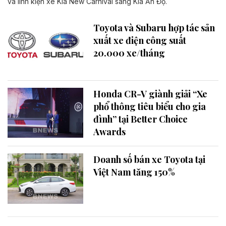
và linh kiện xe Kia New Carnival sang Kia Ấn Độ.
Toyota và Subaru hợp tác sản
xuất xe điện công suất
20.000 xe/tháng
Honda CR-V giành giải “Xe
phổ thông tiêu biểu cho gia
đình” tại Better Choice
Awards
Doanh số bán xe Toyota tại
Việt Nam tăng 150%