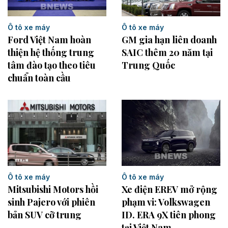
Ô tô xe máy
Ô tô xe máy
GM gia hạn liên doanh
Ford Việt Nam hoàn
SAIC thêm 20 năm tại
thiện hệ thống trung
Trung Quốc
tâm đào tạo theo tiêu
chuẩn toàn cầu
Ô tô xe máy
Ô tô xe máy
Xe điện EREV mở rộng
Mitsubishi Motors hồi
phạm vi: Volkswagen
sinh Pajero với phiên
ID. ERA 9X tiên phong
bản SUV cỡ trung
tại Việt Nam