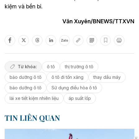
kiệm và bền bỉ.
Văn Xuyên/BNEWS/TTXVN
Zalo
Từ khóa:
ô tô
thị trường ô tô
bảo dưỡng ô tô
ô tô đi tốn xăng
thay dầu máy
bảo dưỡng ô tô
Sử dụng điều hòa ô tô
lái xe tiết kiệm nhiên liệu
áp suất lốp
TIN LIÊN QUAN