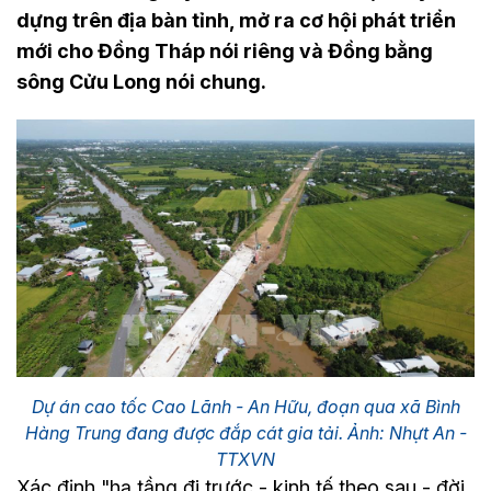
dựng trên địa bàn tỉnh, mở ra cơ hội phát triển
mới cho Đồng Tháp nói riêng và Đồng bằng
sông Cửu Long nói chung.
Dự án cao tốc Cao Lãnh - An Hữu, đoạn qua xã Bình
Hàng Trung đang được đắp cát gia tải. Ảnh: Nhựt An -
TTXVN
Xác định "hạ tầng đi trước - kinh tế theo sau - đời