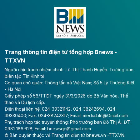
Dự án đầu tư tuyến cao tốc CT.11, đoạn Liêm Tuyền -
Đông A dài khoảng 25,1 km được kỳ vọng sẽ tạo động
lực phát triển kinh tế - xã hội khu vực phía Nam đồng
bằng sông Hồng.
Theo baodautu.vn
ACV rót gần 40 ngàn tỷ đồng vào sân bay
Long Thành
Trang thông tin điện tử tổng hợp Bnews -
TTXVN
Tổng công ty Cảng hàng không Việt Nam - CTCP
Người chịu trách nhiệm chính: Lê Thị Thanh Huyền. Trưởng ban
(ACV) vừa lập kỷ lục mới về lợi nhuận trong quý
biên tập Tin Kinh tế
II/2026.
Cơ quan chủ quản: Thông tấn xã Việt Nam; Số 5 Lý Thường Kiệt
- Hà Nội
Theo baodautu.vn
Giấy phép số 56/TTĐT ngày 31/3/2026 do Bộ Văn hóa, Thể
Vinaconex lập đỉnh doanh thu
thao và Du lịch cấp.
Điện thoại liên hệ: 024-39321142, 024-38242694, 024-
Tổng CTCP Xuất nhập khẩu và Xây dựng Việt Nam
39330400; Fax: 024-38242317; Email: media.bkt@Gmail.com
(Vinaconex) đã khép lại nửa đầu năm với doanh thu
Phụ trách hợp tác truyền thông: Phó trưởng ban Đỗ Thị Ái. ĐT:
thuần gần 7.268 tỷ đồng, tăng 4% so với cùng kỳ và
0982.186.628; Email: bnewsqc@gmail.com
cũng là mức cao nhất lịch sử hoạt động của doanh
© Bản quyền thuộc về Trang tin điện tử bnews.vn -TTXVN.
nghiệp.