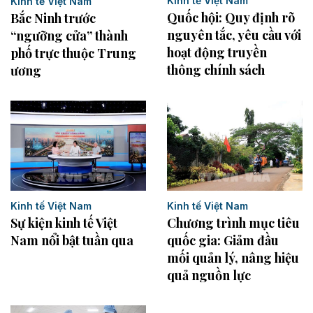
Kinh tế Việt Nam
Kinh tế Việt Nam
Quốc hội: Quy định rõ
Bắc Ninh trước
nguyên tắc, yêu cầu với
“ngưỡng cửa” thành
hoạt động truyền
phố trực thuộc Trung
thông chính sách
ương
Kinh tế Việt Nam
Kinh tế Việt Nam
Sự kiện kinh tế Việt
Chương trình mục tiêu
Nam nổi bật tuần qua
quốc gia: Giảm đầu
mối quản lý, nâng hiệu
quả nguồn lực