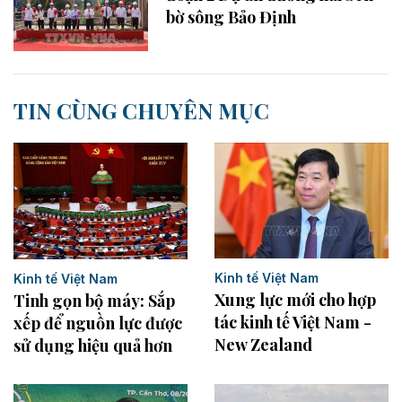
bờ sông Bảo Định
TIN CÙNG CHUYÊN MỤC
Kinh tế Việt Nam
Kinh tế Việt Nam
Xung lực mới cho hợp
Tinh gọn bộ máy: Sắp
tác kinh tế Việt Nam -
xếp để nguồn lực được
New Zealand
sử dụng hiệu quả hơn