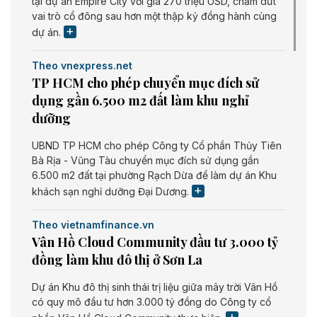
tại dự án Empire City với giá 270 triệu USD, chấm dứt
vai trò cổ đông sau hơn một thập kỷ đồng hành cùng
dự án.
Theo vnexpress.net
TP HCM cho phép chuyển mục đích sử
dụng gần 6.500 m2 đất làm khu nghỉ
dưỡng
UBND TP HCM cho phép Công ty Cổ phần Thủy Tiên
Bà Rịa - Vũng Tàu chuyển mục đích sử dụng gần
6.500 m2 đất tại phường Rạch Dừa để làm dự án Khu
khách sạn nghỉ dưỡng Đại Dương.
Theo vietnamfinance.vn
Vân Hồ Cloud Community đầu tư 3.000 tỷ
đồng làm khu đô thị ở Sơn La
Dự án Khu đô thị sinh thái trị liệu giữa mây trời Vân Hồ
có quy mô đầu tư hơn 3.000 tỷ đồng do Công ty cổ