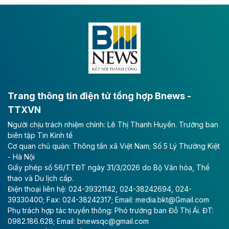
Dự án đầu tư tuyến cao tốc CT.11, đoạn Liêm Tuyền -
Đông A dài khoảng 25,1 km được kỳ vọng sẽ tạo động
lực phát triển kinh tế - xã hội khu vực phía Nam đồng
bằng sông Hồng.
Theo baodautu.vn
ACV rót gần 40 ngàn tỷ đồng vào sân bay
Long Thành
Trang thông tin điện tử tổng hợp Bnews -
TTXVN
Tổng công ty Cảng hàng không Việt Nam - CTCP
Người chịu trách nhiệm chính: Lê Thị Thanh Huyền. Trưởng ban
(ACV) vừa lập kỷ lục mới về lợi nhuận trong quý
biên tập Tin Kinh tế
II/2026.
Cơ quan chủ quản: Thông tấn xã Việt Nam; Số 5 Lý Thường Kiệt
- Hà Nội
Theo baodautu.vn
Giấy phép số 56/TTĐT ngày 31/3/2026 do Bộ Văn hóa, Thể
Vinaconex lập đỉnh doanh thu
thao và Du lịch cấp.
Điện thoại liên hệ: 024-39321142, 024-38242694, 024-
Tổng CTCP Xuất nhập khẩu và Xây dựng Việt Nam
39330400; Fax: 024-38242317; Email: media.bkt@Gmail.com
(Vinaconex) đã khép lại nửa đầu năm với doanh thu
Phụ trách hợp tác truyền thông: Phó trưởng ban Đỗ Thị Ái. ĐT:
thuần gần 7.268 tỷ đồng, tăng 4% so với cùng kỳ và
0982.186.628; Email: bnewsqc@gmail.com
cũng là mức cao nhất lịch sử hoạt động của doanh