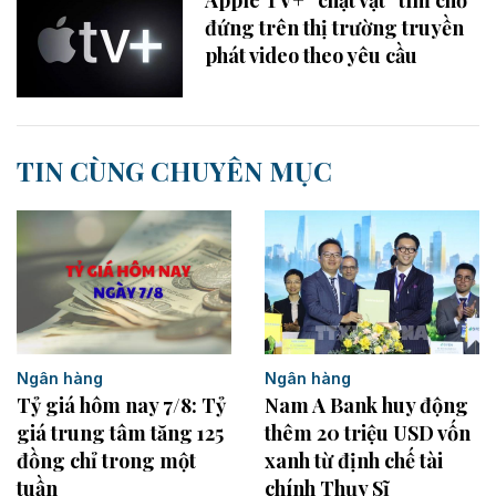
Apple TV+ “chật vật” tìm chỗ
đứng trên thị trường truyền
phát video theo yêu cầu
TIN CÙNG CHUYÊN MỤC
Ngân hàng
Ngân hàng
Tỷ giá hôm nay 7/8: Tỷ
Nam A Bank huy động
giá trung tâm tăng 125
thêm 20 triệu USD vốn
đồng chỉ trong một
xanh từ định chế tài
tuần
chính Thụy Sĩ