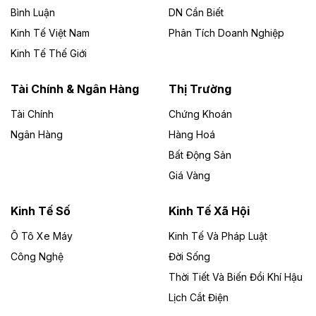
Bình Luận
DN Cần Biết
Theo baodautu.vn
Kinh Tế Việt Nam
Phân Tích Doanh Nghiệp
Đề xuất hỗ trợ 20.000 tỷ đồng làm cao tốc
Kinh Tế Thế Giới
Thái Nguyên - Lạng Sơn
Tuyến cao tốc Thái Nguyên - Lạng Sơn khi hình thành
Tài Chính & Ngân Hàng
Thị Trường
sẽ trở thành trục giao thông chiến lược, kết nối tỉnh
Thái Nguyên và các tỉnh trung du, miền núi phía Bắc
Tài Chính
Chứng Khoán
với hệ thống cửa khẩu quốc tế tại Lạng Sơn.
Ngân Hàng
Hàng Hoá
Bất Động Sản
Theo baodautu.vn
Giá Vàng
Đề xuất đầu tư 11.500 tỷ đồng xây dựng cao
tốc CT.11 qua Ninh Bình
Kinh Tế Số
Kinh Tế Xã Hội
Dự án đầu tư tuyến cao tốc CT.11, đoạn Liêm Tuyền -
Ô Tô Xe Máy
Kinh Tế Và Pháp Luật
Đông A dài khoảng 25,1 km được kỳ vọng sẽ tạo động
lực phát triển kinh tế - xã hội khu vực phía Nam đồng
Công Nghệ
Đời Sống
bằng sông Hồng.
Thời Tiết Và Biến Đổi Khí Hậu
Lịch Cắt Điện
Theo baodautu.vn