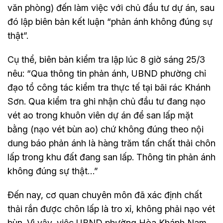
văn phòng) đến làm việc với chủ đầu tư dự án, sau
đó lập biên bản kết luận “phản ánh không đúng sự
thật”.
Cụ thể, biên bản kiểm tra lập lúc 8 giờ sáng 25/3
nêu: “Qua thông tin phản ánh, UBND phường chỉ
đạo tổ công tác kiểm tra thực tế tại bãi rác Khánh
Sơn. Qua kiểm tra ghi nhận chủ đầu tư đang nạo
vét ao trong khuôn viên dự án để san lấp mặt
bằng (nạo vét bùn ao) chứ không đúng theo nội
dung báo phản ánh là hàng trăm tấn chất thải chôn
lấp trong khu đất đang san lấp. Thông tin phản ánh
không đúng sự thật…”
Đến nay, cơ quan chuyên môn đã xác định chất
thải rắn được chôn lấp là tro xỉ, không phải nạo vét
bùn. Vì vậy, việc UBND phường Hòa Khánh Nam