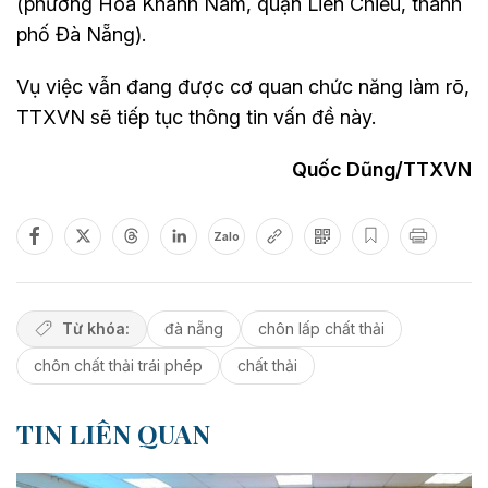
(phường Hòa Khánh Nam, quận Liên Chiểu, thành
phố Đà Nẵng).
Vụ việc vẫn đang được cơ quan chức năng làm rõ,
TTXVN sẽ tiếp tục thông tin vấn đề này.
Quốc Dũng/TTXVN
Zalo
Từ khóa:
đà nẵng
chôn lấp chất thải
chôn chất thải trái phép
chất thải
TIN LIÊN QUAN