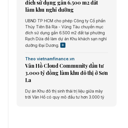
đích sử dụng gần 6.500 m2 đất
làm khu nghỉ dưỡng
UBND TP HCM cho phép Công ty Cổ phần
Thủy Tiên Bà Rịa - Vũng Tàu chuyển mục
đích sử dụng gần 6.500 m2 đất tại phường
Rạch Dừa để làm dự án Khu khách sạn nghỉ
dưỡng Đại Dương.
Theo vietnamfinance.vn
Vân Hồ Cloud Community đầu tư
3.000 tỷ đồng làm khu đô thị ở Sơn
La
Dự án Khu đô thị sinh thái trị liệu giữa mây
trời Vân Hồ có quy mô đầu tư hơn 3.000 tỷ
đồng do Công ty cổ phần Vân Hồ Cloud
Community thực hiện.
Theo vietnamfinance.vn