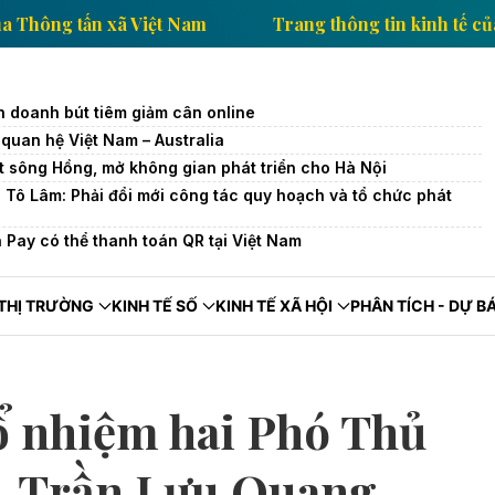
hông tin kinh tế của Thông tấn xã Việt Nam
Trang th
nh doanh bút tiêm giảm cân online
quan hệ Việt Nam – Australia
ết sông Hồng, mở không gian phát triển cho Hà Nội
c Tô Lâm: Phải đổi mới công tác quy hoạch và tổ chức phát
 Pay có thể thanh toán QR tại Việt Nam
THỊ TRƯỜNG
KINH TẾ SỐ
KINH TẾ XÃ HỘI
PHÂN TÍCH - DỰ B
ổ nhiệm hai Phó Thủ
, Trần Lưu Quang