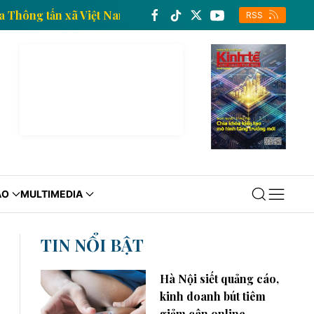
ông tin kinh tế của Thông tấn xã Việt Nam
Trang th
RSS
ÁO
MULTIMEDIA
TIN NỔI BẬT
Hà Nội siết quảng cáo,
kinh doanh bút tiêm
giảm cân online