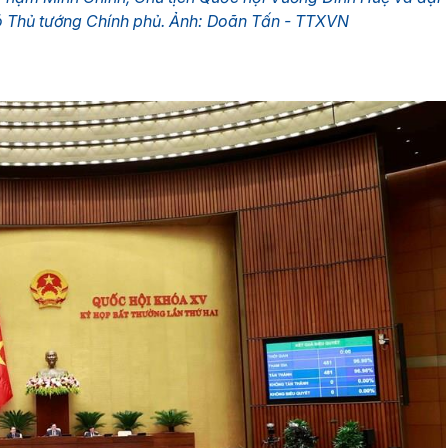
ó Thủ tướng Chính phủ. Ảnh: Doãn Tấn - TTXVN