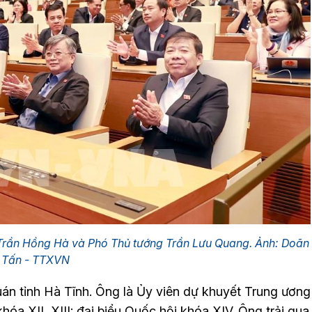
Trần Hồng Hà và Phó Thủ tướng Trần Lưu Quang. Ảnh: Doãn
Tấn - TTXVN
n tỉnh Hà Tĩnh. Ông là Ủy viên dự khuyết Trung ương
a XII, XIII; đại biểu Quốc hội khóa XIV. Ông trải qua