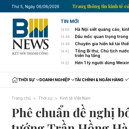
hông tin kinh tế của Thông tấn xã Việt Nam
Trang t
Thứ 5, Ngày 06/08/2026
TIN MỚI
Hà Nội siết quảng cáo, ki
14:56
Dấu mốc quan trọng trong 
14:48
Chuyên gia hiến kế tái thi
14:48
Tổng Bí thư, Chủ tịch nướ
14:42
triển hạ tầng
Hơn 1 tỷ người dùng Weixin
14:22
THỜI SỰ
DOANH NGHIỆP
TÀI CHÍNH & NGÂN HÀNG
Trang chủ
Thời sự
Kinh tế Việt Nam
Phê chuẩn đề nghị b
tướng Trần Hồng Hà