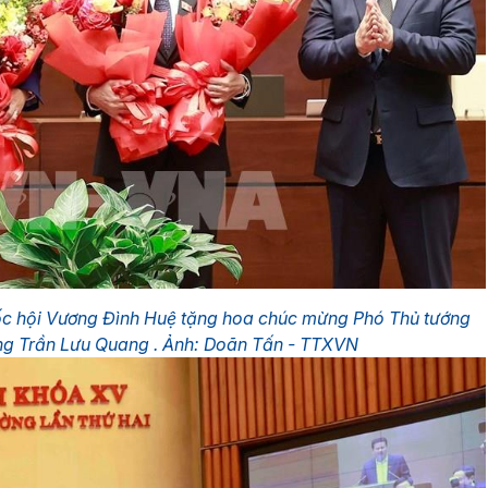
ốc hội Vương Đình Huệ tặng hoa chúc mừng Phó Thủ tướng
ng Trần Lưu Quang . Ảnh: Doãn Tấn - TTXVN