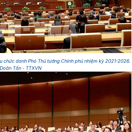
ầu chức danh Phó Thủ tướng Chính phủ nhiệm kỳ 2021-2026.
 Doãn Tấn - TTXVN