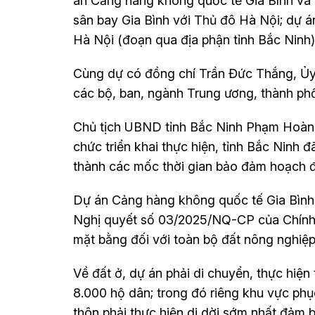
án Cảng hàng không quốc tế Gia Bình và 
sân bay Gia Bình với Thủ đô Hà Nội; dự 
Hà Nội (đoạn qua địa phận tỉnh Bắc Ninh)
Cùng dự có đồng chí Trần Đức Thắng, Ủy v
các bộ, ban, ngành Trung ương, thành ph
Chủ tịch UBND tỉnh Bắc Ninh Phạm Hoàng S
chức triển khai thực hiện, tỉnh Bắc Ninh
thành các mốc thời gian bảo đảm hoạch đ
Dự án Cảng hàng không quốc tế Gia Bình đ
Nghị quyết số 03/2025/NQ-CP của Chính p
mặt bằng đối với toàn bộ đất nông nghiệp
Về đất ở, dự án phải di chuyển, thực hiện
8.000 hộ dân; trong đó riêng khu vực ph
thôn phải thực hiện di dời sớm nhất đảm 