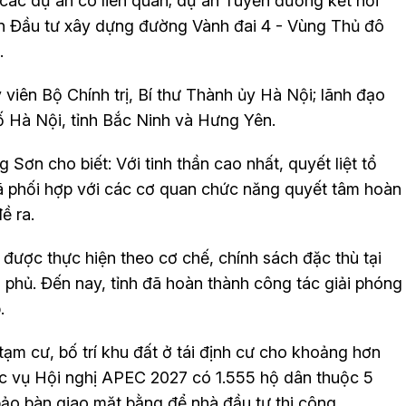
các dự án có liên quan; dự án Tuyến đường kết nối
án Đầu tư xây dựng đường Vành đai 4 - Vùng Thủ đô
.
iên Bộ Chính trị, Bí thư Thành ủy Hà Nội; lãnh đạo
ố Hà Nội, tỉnh Bắc Ninh và Hưng Yên.
ơn cho biết: Với tinh thần cao nhất, quyết liệt tổ
 đã phối hợp với các cơ quan chức năng quyết tâm hoàn
ề ra.
ược thực hiện theo cơ chế, chính sách đặc thù tại
hủ. Đến nay, tỉnh đã hoàn thành công tác giải phóng
.
 tạm cư, bố trí khu đất ở tái định cư cho khoảng hơn
ục vụ Hội nghị APEC 2027 có 1.555 hộ dân thuộc 5
bảo bàn giao mặt bằng để nhà đầu tư thi công.