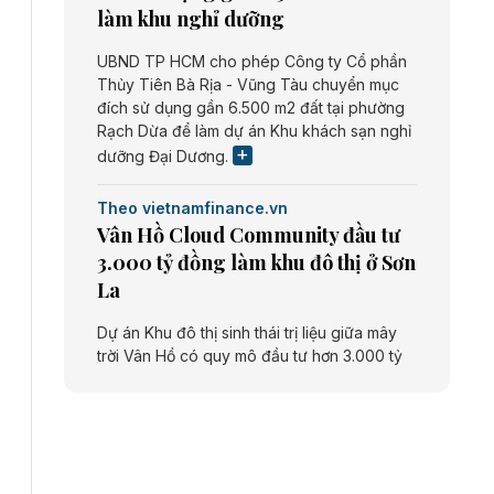
làm khu nghỉ dưỡng
UBND TP HCM cho phép Công ty Cổ phần
Thủy Tiên Bà Rịa - Vũng Tàu chuyển mục
đích sử dụng gần 6.500 m2 đất tại phường
Rạch Dừa để làm dự án Khu khách sạn nghỉ
dưỡng Đại Dương.
Theo vietnamfinance.vn
Vân Hồ Cloud Community đầu tư
3.000 tỷ đồng làm khu đô thị ở Sơn
La
Dự án Khu đô thị sinh thái trị liệu giữa mây
trời Vân Hồ có quy mô đầu tư hơn 3.000 tỷ
đồng do Công ty cổ phần Vân Hồ Cloud
Community thực hiện.
Theo vietnamfinance.vn
Năng lượng môi trường Bắc Giang