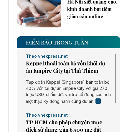
Hà Nội siết quảng cáo,
kinh doanh bút tiêm
giảm cân online
ĐIỂM BÁO TRONG TUẦN
Theo vnexpress.net
Keppel thoái toàn bộ vốn khỏi dự
án Empire City tại Thủ Thiêm
Tập đoàn Keppel (Singapore) bán toàn bộ
40% vốn tại dự án Empire City với giá 270
triệu USD, chấm dứt vai trò cổ đông sau hơn
một thập kỷ đồng hành cùng dự án.
Theo vnexpress.net
TP HCM cho phép chuyển mục
đích sử dụng gần 6.500 m2 đất