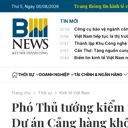
 tin kinh tế của Thông tấn xã Việt Nam
Trang thông
Thứ 5, Ngày 06/08/2026
TIN MỚI
Công cụ bảo vệ ngành côn
22:04
Việt Nam tiếp tục là thị 
21:58
Thành lập Khu Công nghệ 
21:57
Cần Thơ: Tăng nguồn cung
21:57
Điểm tin kinh tế Việt Nam 
21:44
THỜI SỰ
DOANH NGHIỆP
TÀI CHÍNH & NGÂN HÀNG
Trang chủ
Thời sự
Kinh tế Việt Nam
Phó Thủ tướng kiểm t
Dự án Cảng hàng khô