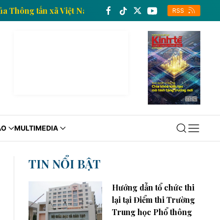
tin kinh tế của Thông tấn xã Việt Nam
Trang thông 
RSS
ÁO
MULTIMEDIA
TIN NỔI BẬT
Hướng dẫn tổ chức thi
lại tại Điểm thi Trường
Trung học Phổ thông