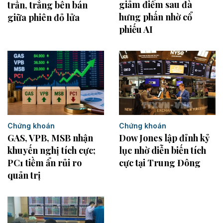
giảm điểm sau đà
trần, trắng bên bán
hưng phấn nhờ cổ
giữa phiên đỏ lửa
phiếu AI
Chứng khoán
Chứng khoán
GAS, VPB, MSB nhận
Dow Jones lập đỉnh kỷ
khuyến nghị tích cực;
lục nhờ diễn biến tích
PC1 tiềm ẩn rủi ro
cực tại Trung Đông
quản trị