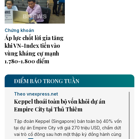
Chứng khoán
Áp lực chốt lời gia tăng
khi VN-Index tiến vào
vùng kháng cự mạnh
1.780-1.800 điểm
ĐIỂM BÁO TRONG TUẦN
Theo vnexpress.net
Keppel thoái toàn bộ vốn khỏi dự án
Empire City tại Thủ Thiêm
Tập đoàn Keppel (Singapore) bán toàn bộ 40% vốn
tại dự án Empire City với giá 270 triệu USD, chấm dứt
vai trò cổ đông sau hơn một thập kỷ đồng hành cùng