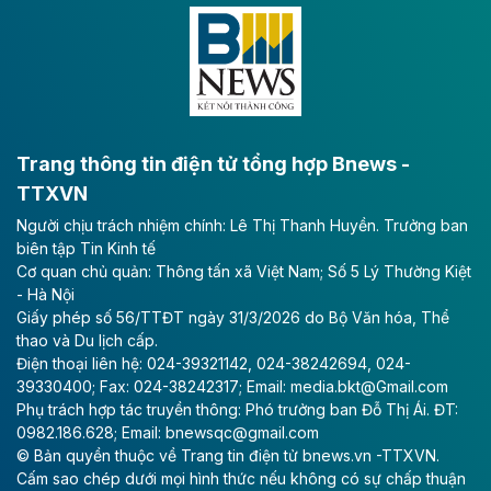
Đông A dài khoảng 25,1 km được kỳ vọng sẽ tạo động
lực phát triển kinh tế - xã hội khu vực phía Nam đồng
bằng sông Hồng.
Theo baodautu.vn
ACV rót gần 40 ngàn tỷ đồng vào sân bay
Long Thành
Trang thông tin điện tử tổng hợp Bnews -
TTXVN
Tổng công ty Cảng hàng không Việt Nam - CTCP
Người chịu trách nhiệm chính: Lê Thị Thanh Huyền. Trưởng ban
(ACV) vừa lập kỷ lục mới về lợi nhuận trong quý
biên tập Tin Kinh tế
II/2026.
Cơ quan chủ quản: Thông tấn xã Việt Nam; Số 5 Lý Thường Kiệt
- Hà Nội
Theo baodautu.vn
Giấy phép số 56/TTĐT ngày 31/3/2026 do Bộ Văn hóa, Thể
Vinaconex lập đỉnh doanh thu
thao và Du lịch cấp.
Điện thoại liên hệ: 024-39321142, 024-38242694, 024-
Tổng CTCP Xuất nhập khẩu và Xây dựng Việt Nam
39330400; Fax: 024-38242317; Email: media.bkt@Gmail.com
(Vinaconex) đã khép lại nửa đầu năm với doanh thu
Phụ trách hợp tác truyền thông: Phó trưởng ban Đỗ Thị Ái. ĐT:
thuần gần 7.268 tỷ đồng, tăng 4% so với cùng kỳ và
0982.186.628; Email: bnewsqc@gmail.com
cũng là mức cao nhất lịch sử hoạt động của doanh
© Bản quyền thuộc về Trang tin điện tử bnews.vn -TTXVN.
nghiệp.
Cấm sao chép dưới mọi hình thức nếu không có sự chấp thuận