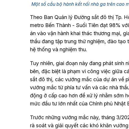
Một số cầu bộ hành kết nối nhà ga trên cao 
Theo Ban Quản lý Đường sắt đô thị Tp. Hồ
metro Bến Thành - Suối Tiên đạt 98% với 
án vào vận hành khai thác thương mại, gi
thầu đang tập trung thử nghiệm, đào tạo 
hệ thống và nghiệm thu.
Tuy nhiên, giai đoạn này đang phát sinh 
bên, đặc biệt là phạm vi công việc giữa 
sắt đô thị, các vướng mắc của dự án về p
vướng mắc từ phía tư vấn và các nhà thầu
động ở cấp cao hơn để xử lý nhằm sớm h
mức đầu tư lớn nhất của Chính phủ Nhật 
Trước những vướng mắc này, tháng 3/202
rà soát và giải quyết các khó khăn vướn