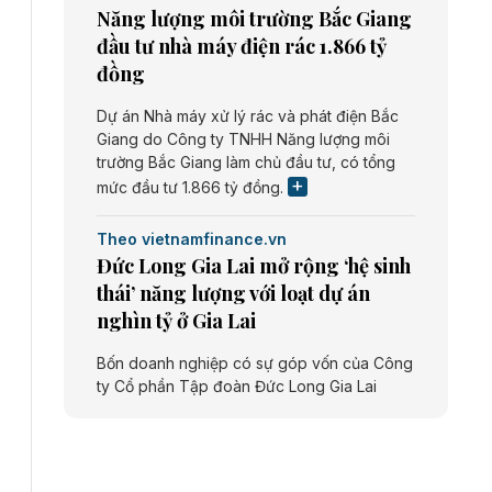
Năng lượng môi trường Bắc Giang
đầu tư nhà máy điện rác 1.866 tỷ
đồng
Dự án Nhà máy xử lý rác và phát điện Bắc
Giang do Công ty TNHH Năng lượng môi
trường Bắc Giang làm chủ đầu tư, có tổng
mức đầu tư 1.866 tỷ đồng.
Theo vietnamfinance.vn
Đức Long Gia Lai mở rộng ‘hệ sinh
thái’ năng lượng với loạt dự án
nghìn tỷ ở Gia Lai
Bốn doanh nghiệp có sự góp vốn của Công
ty Cổ phần Tập đoàn Đức Long Gia Lai
(HoSE: DLG) được chấp thuận đầu tư 4 dự
án điện gió và điện mặt trời tại Gia Lai với
tổng vốn hơn 4.750 tỷ đồng.