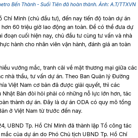
metro Bến Thành - Suối Tiên đã hoàn thành. Ảnh: A.T/TTXVN
 Chí Minh (chủ đầu tư), đến nay tiến độ toàn dự án
hơn 60 triệu giờ lao động an toàn. Để có thể đưa dự
ai đoạn cuối hiện nay, chủ đầu tư cùng tư vấn và nhà
thực hành cho nhân viên vận hành, đánh giá an toàn
nhiều vướng mắc, tranh cãi về mặt thương mại giữa các
các nhà thầu, tư vấn dự án. Theo Ban Quản lý Đường
hía Việt Nam cơ bản đã được giải quyết, thì các
 Nhật Bản đòi hỏi phải có những nỗ lực lớn hơn, tác
oàn thành dự án. Đây là dự án ODA có quy mô tổng
Bản ở Việt Nam từ trước đến nay.
4, UBND Tp. Hồ Chí Minh đã thành lập Tổ công tác
g mắc của dự án do Phó Chủ tịch UBND Tp. Hồ Chí