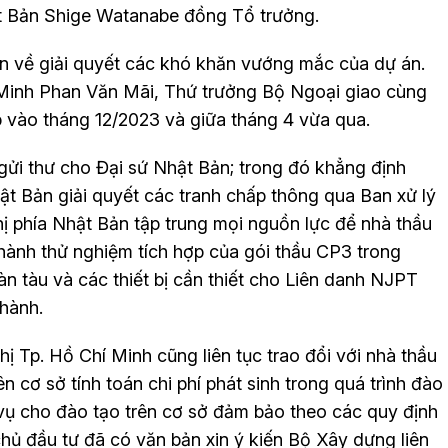
t Bản Shige Watanabe đồng Tổ trưởng.
n về giải quyết các khó khăn vướng mắc của dự án.
Minh Phan Văn Mãi, Thứ trưởng Bộ Ngoại giao cùng
p vào tháng 12/2023 và giữa tháng 4 vừa qua.
ửi thư cho Đại sứ Nhật Bản; trong đó khẳng định
ật Bản giải quyết các tranh chấp thông qua Ban xử lý
ị phía Nhật Bản tập trung mọi nguồn lực để nhà thầu
 hành thử nghiệm tích hợp của gói thầu CP3 trong
 tàu và các thiết bị cần thiết cho Liên danh NJPT
 hành.
ị Tp. Hồ Chí Minh cũng liên tục trao đổi với nhà thầu
n cơ sở tính toán chi phí phát sinh trong quá trình đào
c vụ cho đào tạo trên cơ sở đảm bảo theo các quy định
ủ đầu tư đã có văn bản xin ý kiến Bộ Xây dựng liên