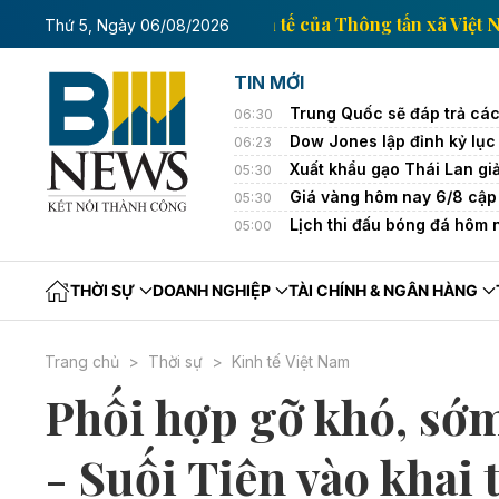
Trang thông tin kinh tế của Thông 
Thứ 5, Ngày 06/08/2026
TIN MỚI
Trung Quốc sẽ đáp trả cá
06:30
Dow Jones lập đỉnh kỷ lục
06:23
Xuất khẩu gạo Thái Lan g
05:30
Giá vàng hôm nay 6/8 cập 
05:30
Lịch thi đấu bóng đá hôm
05:00
THỜI SỰ
DOANH NGHIỆP
TÀI CHÍNH & NGÂN HÀNG
Trang chủ
Thời sự
Kinh tế Việt Nam
Phối hợp gỡ khó, sớ
- Suối Tiên vào khai 