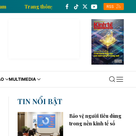
ấn xã Việt Nam
Trang thông tin kinh tế của Thông t
RSS
ÁO
MULTIMEDIA
TIN NỔI BẬT
Bảo vệ người tiêu dùng
trong nền kinh tế số