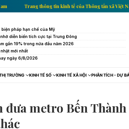
tấn xã Việt Nam
Trang thông tin kinh tế của Thông t
c biện pháp hạn chế của Mỹ
 nhờ diễn biến tích cực tại Trung Đông
iảm gần 19% trong nửa đầu năm 2026
nhật mới nhất
 nay ngày 6/8/2026
THỊ TRƯỜNG
KINH TẾ SỐ
KINH TẾ XÃ HỘI
PHÂN TÍCH - DỰ B
m đưa metro Bến Thành
thác