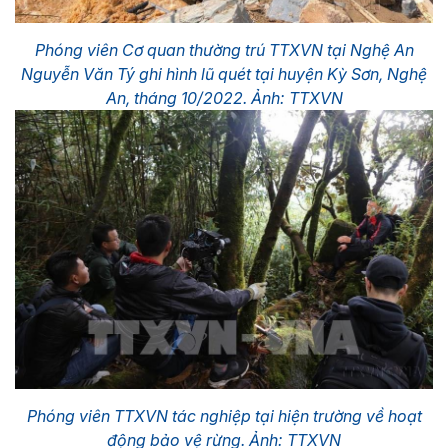
Phóng viên Cơ quan thường trú TTXVN tại Nghệ An
Nguyễn Văn Tý ghi hình lũ quét tại huyện Kỳ Sơn, Nghệ
An, tháng 10/2022. Ảnh: TTXVN
Phóng viên TTXVN tác nghiệp tại hiện trường về hoạt
động bảo vệ rừng. Ảnh: TTXVN