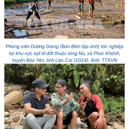
Phóng viên Dương Giang (Ban Biên tập ảnh) tác nghiệp
tại khu vực sạt lở đất thuộc làng Nủ, xã Phúc Khánh,
huyện Bảo Yên, tỉnh Lào Cai (2024). Ảnh: TTXVN