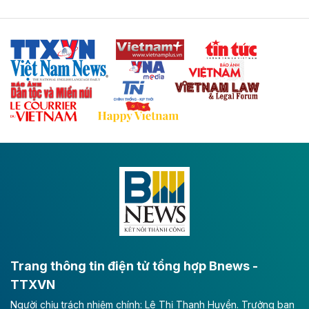
Tuyến cao tốc Thái Nguyên - Lạng Sơn khi hình thành
sẽ trở thành trục giao thông chiến lược, kết nối tỉnh
Thái Nguyên và các tỉnh trung du, miền núi phía Bắc
với hệ thống cửa khẩu quốc tế tại Lạng Sơn.
Theo baodautu.vn
Đề xuất đầu tư 11.500 tỷ đồng xây dựng cao
tốc CT.11 qua Ninh Bình
Dự án đầu tư tuyến cao tốc CT.11, đoạn Liêm Tuyền -
Đông A dài khoảng 25,1 km được kỳ vọng sẽ tạo động
lực phát triển kinh tế - xã hội khu vực phía Nam đồng
bằng sông Hồng.
Theo baodautu.vn
ACV rót gần 40 ngàn tỷ đồng vào sân bay
Long Thành
Trang thông tin điện tử tổng hợp Bnews -
TTXVN
Tổng công ty Cảng hàng không Việt Nam - CTCP
Người chịu trách nhiệm chính: Lê Thị Thanh Huyền. Trưởng ban
(ACV) vừa lập kỷ lục mới về lợi nhuận trong quý