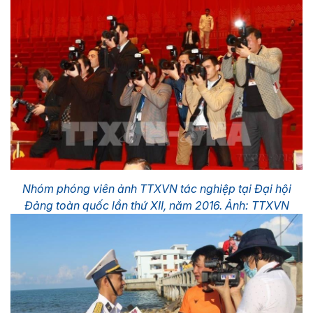
Nhóm phóng viên ảnh TTXVN tác nghiệp tại Đại hội
Đảng toàn quốc lần thứ XII, năm 2016. Ảnh: TTXVN