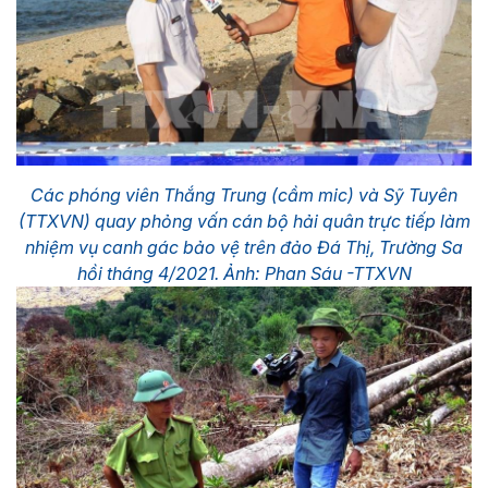
Các phóng viên Thắng Trung (cầm mic) và Sỹ Tuyên
(TTXVN) quay phỏng vấn cán bộ hải quân trực tiếp làm
nhiệm vụ canh gác bảo vệ trên đảo Đá Thị, Trường Sa
hồi tháng 4/2021. Ảnh: Phan Sáu -TTXVN