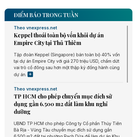
ĐIỂM BÁO TRONG TUẦN
Theo vnexpress.net
Keppel thoái toàn bộ vốn khỏi dự án
Empire City tại Thủ Thiêm
Tập đoàn Keppel (Singapore) bán toàn bộ 40% vốn
tại dự án Empire City với giá 270 triệu USD, chấm dứt
vai trò cổ đông sau hơn một thập kỷ đồng hành cùng
dự án.
Theo vnexpress.net
TP HCM cho phép chuyển mục đích sử
dụng gần 6.500 m2 đất làm khu nghỉ
dưỡng
UBND TP HCM cho phép Công ty Cổ phần Thủy Tiên
Bà Rịa - Vũng Tàu chuyển mục đích sử dụng gần
6.500 m2 đất tại phường Rạch Dừa để làm dự án Khu