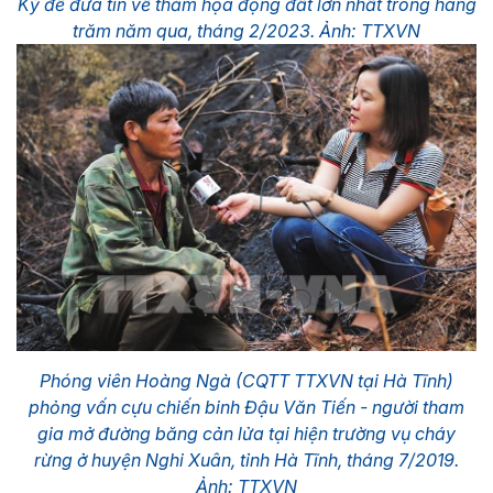
Kỳ để đưa tin về thảm họa động đất lớn nhất trong hàng
trăm năm qua, tháng 2/2023. Ảnh: TTXVN
Phóng viên Hoàng Ngà (CQTT TTXVN tại Hà Tĩnh)
phỏng vấn cựu chiến binh Đậu Văn Tiến - người tham
gia mở đường băng cản lửa tại hiện trường vụ cháy
rừng ở huyện Nghi Xuân, tỉnh Hà Tĩnh, tháng 7/2019.
Ảnh: TTXVN