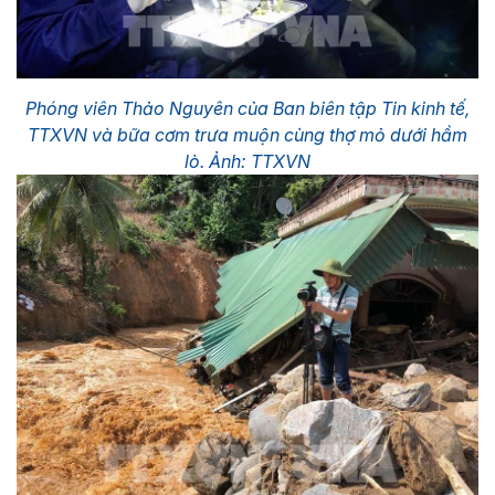
Phóng viên Thảo Nguyên của Ban biên tập Tin kinh tế,
TTXVN và bữa cơm trưa muộn cùng thợ mỏ dưới hầm
lò. Ảnh: TTXVN