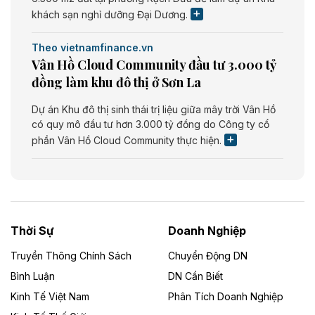
khách sạn nghỉ dưỡng Đại Dương.
Theo vietnamfinance.vn
Vân Hồ Cloud Community đầu tư 3.000 tỷ
đồng làm khu đô thị ở Sơn La
Dự án Khu đô thị sinh thái trị liệu giữa mây trời Vân Hồ
có quy mô đầu tư hơn 3.000 tỷ đồng do Công ty cổ
phần Vân Hồ Cloud Community thực hiện.
Theo vietnamfinance.vn
Năng lượng môi trường Bắc Giang đầu tư
nhà máy điện rác 1.866 tỷ đồng
Thời Sự
Doanh Nghiệp
Dự án Nhà máy xử lý rác và phát điện Bắc Giang do
Công ty TNHH Năng lượng môi trường Bắc Giang làm
Truyền Thông Chính Sách
Chuyển Động DN
chủ đầu tư, có tổng mức đầu tư 1.866 tỷ đồng.
Bình Luận
DN Cần Biết
Kinh Tế Việt Nam
Phân Tích Doanh Nghiệp
Theo vietnamfinance.vn