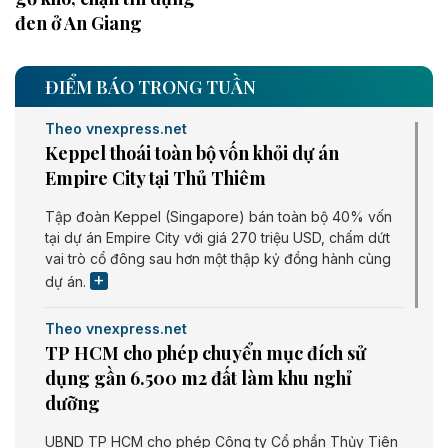
đen ở An Giang
ĐIỂM BÁO TRONG TUẦN
Theo vnexpress.net
Keppel thoái toàn bộ vốn khỏi dự án
Empire City tại Thủ Thiêm
Tập đoàn Keppel (Singapore) bán toàn bộ 40% vốn
tại dự án Empire City với giá 270 triệu USD, chấm dứt
vai trò cổ đông sau hơn một thập kỷ đồng hành cùng
dự án.
Theo vnexpress.net
TP HCM cho phép chuyển mục đích sử
dụng gần 6.500 m2 đất làm khu nghỉ
dưỡng
UBND TP HCM cho phép Công ty Cổ phần Thủy Tiên