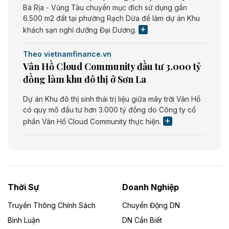
Bà Rịa - Vũng Tàu chuyển mục đích sử dụng gần
6.500 m2 đất tại phường Rạch Dừa để làm dự án Khu
khách sạn nghỉ dưỡng Đại Dương.
Theo vietnamfinance.vn
Vân Hồ Cloud Community đầu tư 3.000 tỷ
đồng làm khu đô thị ở Sơn La
Dự án Khu đô thị sinh thái trị liệu giữa mây trời Vân Hồ
có quy mô đầu tư hơn 3.000 tỷ đồng do Công ty cổ
phần Vân Hồ Cloud Community thực hiện.
Theo vietnamfinance.vn
Năng lượng môi trường Bắc Giang đầu tư
nhà máy điện rác 1.866 tỷ đồng
Thời Sự
Doanh Nghiệp
Dự án Nhà máy xử lý rác và phát điện Bắc Giang do
Công ty TNHH Năng lượng môi trường Bắc Giang làm
Truyền Thông Chính Sách
Chuyển Động DN
chủ đầu tư, có tổng mức đầu tư 1.866 tỷ đồng.
Bình Luận
DN Cần Biết