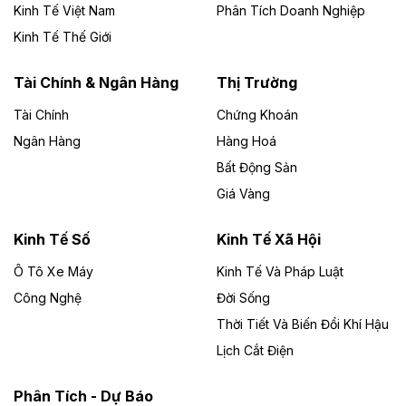
Kinh Tế Việt Nam
Phân Tích Doanh Nghiệp
Theo vietnamfinance.vn
Đức Long Gia Lai mở rộng ‘hệ sinh thái’
Kinh Tế Thế Giới
năng lượng với loạt dự án nghìn tỷ ở Gia
Lai
Tài Chính & Ngân Hàng
Thị Trường
Tài Chính
Chứng Khoán
Bốn doanh nghiệp có sự góp vốn của Công ty Cổ
phần Tập đoàn Đức Long Gia Lai (HoSE: DLG) được
Ngân Hàng
Hàng Hoá
chấp thuận đầu tư 4 dự án điện gió và điện mặt trời tại
Bất Động Sản
Gia Lai với tổng vốn hơn 4.750 tỷ đồng.
Giá Vàng
Theo vnexpress.net
Đồng Nai cho thuê gần 59 ha đất làm khu
Kinh Tế Số
Kinh Tế Xã Hội
công nghiệp ở Long Thành
Ô Tô Xe Máy
Kinh Tế Và Pháp Luật
Công Nghệ
UBND TP Đồng Nai cho Công ty Amata thuê gần 59 ha
Đời Sống
đất để đầu tư khu công nghiệp công nghệ cao Long
Thời Tiết Và Biến Đổi Khí Hậu
Thành, thời hạn đến 2065.
Lịch Cắt Điện
Theo baodautu.vn
Phân Tích - Dự Báo
Đề xuất hỗ trợ 20.000 tỷ đồng làm cao tốc