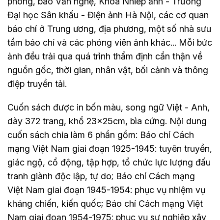
phong, báo Văn nghệ, Khoa Nhiếp ảnh - Trường
Đại học Sân khấu - Điện ảnh Hà Nội, các cơ quan
báo chí ở Trung ương, địa phương, một số nhà sưu
tầm báo chí và các phóng viên ảnh khác... Mỗi bức
ảnh đều trải qua quá trình thẩm định cẩn thận về
nguồn gốc, thời gian, nhân vật, bối cảnh và thông
điệp truyền tải.
Cuốn sách được in bốn màu, song ngữ Việt - Anh,
dày 372 trang, khổ 23x25cm, bìa cứng. Nội dung
cuốn sách chia làm 6 phần gồm: Báo chí Cách
mạng Việt Nam giai đoạn 1925-1945: tuyên truyền,
giác ngộ, cổ động, tập hợp, tổ chức lực lượng đấu
tranh giành độc lập, tự do; Báo chí Cách mạng
Việt Nam giai đoạn 1945-1954: phục vụ nhiệm vụ
kháng chiến, kiến quốc; Báo chí Cách mạng Việt
Nam giai đoạn 1954-1975: phục vụ sự nghiệp xây