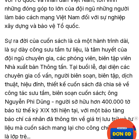
những đóng góp to lớn của đội ngũ những người
làm báo cách mạng Việt Nam đối với sự nghiệp
xây dựng và bảo vệ Tổ quốc.
Sự ra đời của cuốn sách là cả một hành trình dài,
là sự dày công sưu tầm tư liệu, là tâm huyết của
đội ngũ chuyên gia, các phóng viên, biên tập viên
Nhà xuất bản Thông tấn. Tại buổi lễ, đại diện các
chuyên gia cố vấn, người biên soạn, biên tập, dịch
thuật, hiệu đính, thiết kế cuốn sách đã chia sẻ về
công tác sưu tầm, biên soạn cuốn sách; ông
Nguyễn Phi Dũng - người sở hữu hơn 400.000 tờ
báo từ thế kỷ XIX tới hiện tại, với một bảo tàng
báo chí cá nhân đã thông tin về giá trị lưu trữ và tư
liệu mà cuốn sách mang lại cho công chúng, nhất
là lớp trẻ...