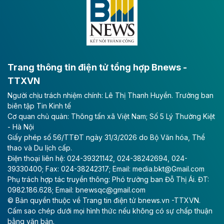
lực phát triển kinh tế - xã hội khu vực phía Nam đồng
bằng sông Hồng.
Theo baodautu.vn
ACV rót gần 40 ngàn tỷ đồng vào sân bay
Long Thành
Trang thông tin điện tử tổng hợp Bnews -
TTXVN
Tổng công ty Cảng hàng không Việt Nam - CTCP
Người chịu trách nhiệm chính: Lê Thị Thanh Huyền. Trưởng ban
(ACV) vừa lập kỷ lục mới về lợi nhuận trong quý
biên tập Tin Kinh tế
II/2026.
Cơ quan chủ quản: Thông tấn xã Việt Nam; Số 5 Lý Thường Kiệt
- Hà Nội
Theo baodautu.vn
Giấy phép số 56/TTĐT ngày 31/3/2026 do Bộ Văn hóa, Thể
Vinaconex lập đỉnh doanh thu
thao và Du lịch cấp.
Điện thoại liên hệ: 024-39321142, 024-38242694, 024-
Tổng CTCP Xuất nhập khẩu và Xây dựng Việt Nam
39330400; Fax: 024-38242317; Email: media.bkt@Gmail.com
(Vinaconex) đã khép lại nửa đầu năm với doanh thu
Phụ trách hợp tác truyền thông: Phó trưởng ban Đỗ Thị Ái. ĐT:
thuần gần 7.268 tỷ đồng, tăng 4% so với cùng kỳ và
0982.186.628; Email: bnewsqc@gmail.com
cũng là mức cao nhất lịch sử hoạt động của doanh
© Bản quyền thuộc về Trang tin điện tử bnews.vn -TTXVN.
nghiệp.
Cấm sao chép dưới mọi hình thức nếu không có sự chấp thuận
bằng văn bản.