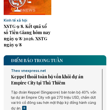
Kinh tế xã hội
XSTG 9/8. Kết quả xổ
số Tiền Giang hôm nay
ngày 9/8/2026. XSTG
ngày 9/8
ĐIỂM BÁO TRONG TUẦN
Theo vnexpress.net
Keppel thoái toàn bộ vốn khỏi dự án
Empire City tại Thủ Thiêm
Tập đoàn Keppel (Singapore) bán toàn bộ 40% vốn
tại dự án Empire City với giá 270 triệu USD, chấm dứt
vai trò cổ đông sau hơn một thập kỷ đồng hành cùng
dự án.