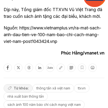
Dịp này, Tổng giám đốc TTXVN Vũ Việt Trang đã
trao cuốn sách ảnh tặng các đại biểu, khách mời.
Nguồn: https://www.vietnamplus.vn/ra-mat-sach-
anh-dau-tien-ve-100-nam-bao-chi-cach-mang-
viet-nam-post1043424.vnp
Phúc Hằng/vnanet.vn
Zalo
Từ khóa:
thông tấn xã việt nam
ttxvn
nhà xuất bản thông tấn
sách ảnh 100 năm báo chí cách mạng việt nam