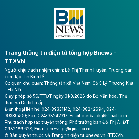
Dự án đầu tư tuyến cao tốc CT.11, đoạn Liêm Tuyền -
Đông A dài khoảng 25,1 km được kỳ vọng sẽ tạo động
lực phát triển kinh tế - xã hội khu vực phía Nam đồng
bằng sông Hồng.
Theo baodautu.vn
ACV rót gần 40 ngàn tỷ đồng vào sân bay
Long Thành
Trang thông tin điện tử tổng hợp Bnews -
TTXVN
Tổng công ty Cảng hàng không Việt Nam - CTCP
Người chịu trách nhiệm chính: Lê Thị Thanh Huyền. Trưởng ban
(ACV) vừa lập kỷ lục mới về lợi nhuận trong quý
biên tập Tin Kinh tế
II/2026.
Cơ quan chủ quản: Thông tấn xã Việt Nam; Số 5 Lý Thường Kiệt
- Hà Nội
Theo baodautu.vn
Giấy phép số 56/TTĐT ngày 31/3/2026 do Bộ Văn hóa, Thể
Vinaconex lập đỉnh doanh thu
thao và Du lịch cấp.
Điện thoại liên hệ: 024-39321142, 024-38242694, 024-
Tổng CTCP Xuất nhập khẩu và Xây dựng Việt Nam
39330400; Fax: 024-38242317; Email: media.bkt@Gmail.com
(Vinaconex) đã khép lại nửa đầu năm với doanh thu
Phụ trách hợp tác truyền thông: Phó trưởng ban Đỗ Thị Ái. ĐT:
thuần gần 7.268 tỷ đồng, tăng 4% so với cùng kỳ và
0982.186.628; Email: bnewsqc@gmail.com
cũng là mức cao nhất lịch sử hoạt động của doanh
© Bản quyền thuộc về Trang tin điện tử bnews.vn -TTXVN.
nghiệp.