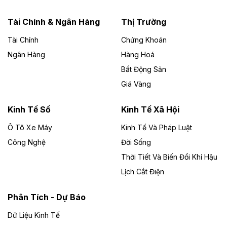
năng lượng với loạt dự án nghìn tỷ ở Gia
Lai
Tài Chính & Ngân Hàng
Thị Trường
Tài Chính
Chứng Khoán
Bốn doanh nghiệp có sự góp vốn của Công ty Cổ
phần Tập đoàn Đức Long Gia Lai (HoSE: DLG) được
Ngân Hàng
Hàng Hoá
chấp thuận đầu tư 4 dự án điện gió và điện mặt trời tại
Bất Động Sản
Gia Lai với tổng vốn hơn 4.750 tỷ đồng.
Giá Vàng
Theo vnexpress.net
Đồng Nai cho thuê gần 59 ha đất làm khu
Kinh Tế Số
Kinh Tế Xã Hội
công nghiệp ở Long Thành
Ô Tô Xe Máy
Kinh Tế Và Pháp Luật
Công Nghệ
UBND TP Đồng Nai cho Công ty Amata thuê gần 59 ha
Đời Sống
đất để đầu tư khu công nghiệp công nghệ cao Long
Thời Tiết Và Biến Đổi Khí Hậu
Thành, thời hạn đến 2065.
Lịch Cắt Điện
Theo baodautu.vn
Phân Tích - Dự Báo
Đề xuất hỗ trợ 20.000 tỷ đồng làm cao tốc
Thái Nguyên - Lạng Sơn
Dữ Liệu Kinh Tế