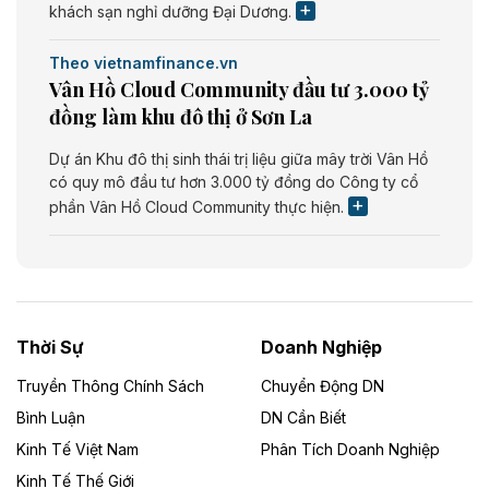
khách sạn nghỉ dưỡng Đại Dương.
Theo vietnamfinance.vn
Vân Hồ Cloud Community đầu tư 3.000 tỷ
đồng làm khu đô thị ở Sơn La
Dự án Khu đô thị sinh thái trị liệu giữa mây trời Vân Hồ
có quy mô đầu tư hơn 3.000 tỷ đồng do Công ty cổ
phần Vân Hồ Cloud Community thực hiện.
Theo vietnamfinance.vn
Năng lượng môi trường Bắc Giang đầu tư
nhà máy điện rác 1.866 tỷ đồng
Thời Sự
Doanh Nghiệp
Dự án Nhà máy xử lý rác và phát điện Bắc Giang do
Công ty TNHH Năng lượng môi trường Bắc Giang làm
Truyền Thông Chính Sách
Chuyển Động DN
chủ đầu tư, có tổng mức đầu tư 1.866 tỷ đồng.
Bình Luận
DN Cần Biết
Kinh Tế Việt Nam
Phân Tích Doanh Nghiệp
Theo vietnamfinance.vn
Đức Long Gia Lai mở rộng ‘hệ sinh thái’
Kinh Tế Thế Giới