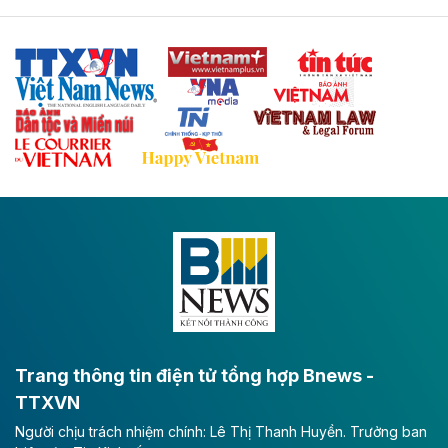
Tuyến cao tốc Thái Nguyên - Lạng Sơn khi hình thành
sẽ trở thành trục giao thông chiến lược, kết nối tỉnh
Thái Nguyên và các tỉnh trung du, miền núi phía Bắc
với hệ thống cửa khẩu quốc tế tại Lạng Sơn.
Theo baodautu.vn
Đề xuất đầu tư 11.500 tỷ đồng xây dựng cao
tốc CT.11 qua Ninh Bình
Dự án đầu tư tuyến cao tốc CT.11, đoạn Liêm Tuyền -
Đông A dài khoảng 25,1 km được kỳ vọng sẽ tạo động
lực phát triển kinh tế - xã hội khu vực phía Nam đồng
bằng sông Hồng.
Theo baodautu.vn
ACV rót gần 40 ngàn tỷ đồng vào sân bay
Long Thành
Trang thông tin điện tử tổng hợp Bnews -
TTXVN
Tổng công ty Cảng hàng không Việt Nam - CTCP
Người chịu trách nhiệm chính: Lê Thị Thanh Huyền. Trưởng ban
(ACV) vừa lập kỷ lục mới về lợi nhuận trong quý