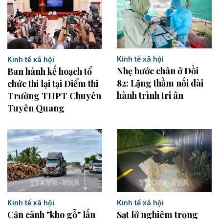
Kinh tế xã hội
Kinh tế xã hội
Nhẹ bước chân ở Đồi
Ban hành kế hoạch tổ
82: Lặng thầm nối dài
chức thi lại tại Điểm thi
hành trình tri ân
Trường THPT Chuyên
Tuyên Quang
Kinh tế xã hội
Kinh tế xã hội
Cận cảnh "kho gỗ" lấn
Sạt lở nghiêm trọng