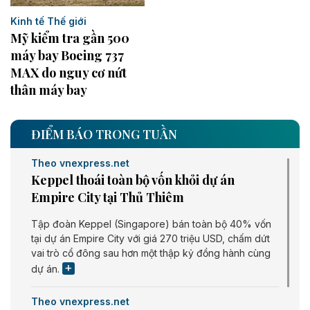
Kinh tế Thế giới
Mỹ kiểm tra gần 500
máy bay Boeing 737
MAX do nguy cơ nứt
thân máy bay
ĐIỂM BÁO TRONG TUẦN
Theo vnexpress.net
Keppel thoái toàn bộ vốn khỏi dự án
Empire City tại Thủ Thiêm
Tập đoàn Keppel (Singapore) bán toàn bộ 40% vốn
tại dự án Empire City với giá 270 triệu USD, chấm dứt
vai trò cổ đông sau hơn một thập kỷ đồng hành cùng
dự án.
Theo vnexpress.net