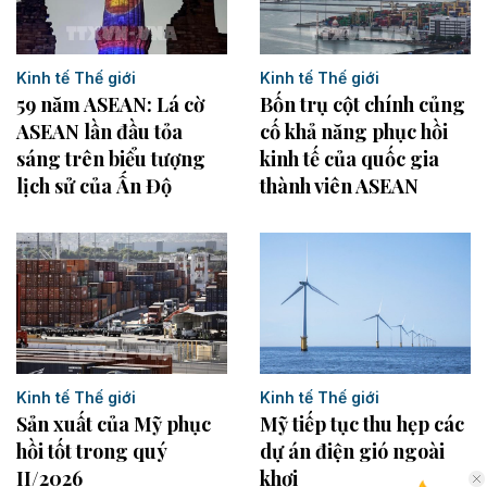
Kinh tế Thế giới
Kinh tế Thế giới
Bốn trụ cột chính củng
59 năm ASEAN: Lá cờ
cố khả năng phục hồi
ASEAN lần đầu tỏa
kinh tế của quốc gia
sáng trên biểu tượng
thành viên ASEAN
lịch sử của Ấn Độ
Kinh tế Thế giới
Kinh tế Thế giới
Sản xuất của Mỹ phục
Mỹ tiếp tục thu hẹp các
hồi tốt trong quý
dự án điện gió ngoài
II/2026
khơi