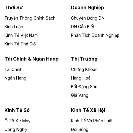
Thời Sự
Doanh Nghiệp
Dự án Nhà máy xử lý rác và phát điện Bắc Giang do
Công ty TNHH Năng lượng môi trường Bắc Giang làm
Truyền Thông Chính Sách
Chuyển Động DN
chủ đầu tư, có tổng mức đầu tư 1.866 tỷ đồng.
Bình Luận
DN Cần Biết
Kinh Tế Việt Nam
Phân Tích Doanh Nghiệp
Theo vietnamfinance.vn
Đức Long Gia Lai mở rộng ‘hệ sinh thái’
Kinh Tế Thế Giới
năng lượng với loạt dự án nghìn tỷ ở Gia
Lai
Tài Chính & Ngân Hàng
Thị Trường
Tài Chính
Chứng Khoán
Bốn doanh nghiệp có sự góp vốn của Công ty Cổ
phần Tập đoàn Đức Long Gia Lai (HoSE: DLG) được
Ngân Hàng
Hàng Hoá
chấp thuận đầu tư 4 dự án điện gió và điện mặt trời tại
Bất Động Sản
Gia Lai với tổng vốn hơn 4.750 tỷ đồng.
Giá Vàng
Theo vnexpress.net
Đồng Nai cho thuê gần 59 ha đất làm khu
Kinh Tế Số
Kinh Tế Xã Hội
công nghiệp ở Long Thành
Ô Tô Xe Máy
Kinh Tế Và Pháp Luật
Công Nghệ
UBND TP Đồng Nai cho Công ty Amata thuê gần 59 ha
Đời Sống